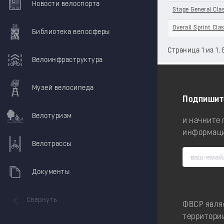
Новости велоспорта
Stage General Clas
Overall Sprint Clas
Библиотека велосферы
Страница 1 из 1.
Велоинфраструктура
Музей велосипеда
Подпишит
Велотуризм
и начните
информаци
Велотрассы
Документы
Свернуть
ФВСР явля
территори