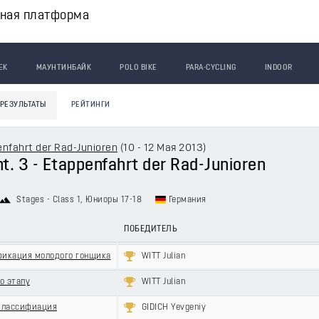
вная платформа
ЕК
МАУНТИНБАЙК
POLO BIKE
PARA-CYCLING
INDOOR
РЕЗУЛЬТАТЫ
РЕЙТИНГИ
penfahrt der Rad-Junioren
(
10 - 12 Мая 2013
)
nt. 3 - Etappenfahrt der Rad-Junioren
Stages - Class 1
, Юниоры 17-18
Германия
ПОБЕДИТЕЛЬ
фикация молодого гонщика
WITT Julian
о этапу
WITT Julian
 классифиация
GIDICH Yevgeniy