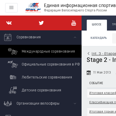
Единая информационная спорти
Федерация Велосипедного Спорта России
ШОССЕ
ТР
Соревнования
КАЛЕНДАРЬ
Международные соревнования
Int. 3 - Etap
Stage 2 - I
Официальные соревнования в РФ
11 Мая 2013
Любительские соревнования
СОБЫТИЕ
Детские соревнования
Итоговая класси
Классификация п
Организации велосферы
Итоговая горная