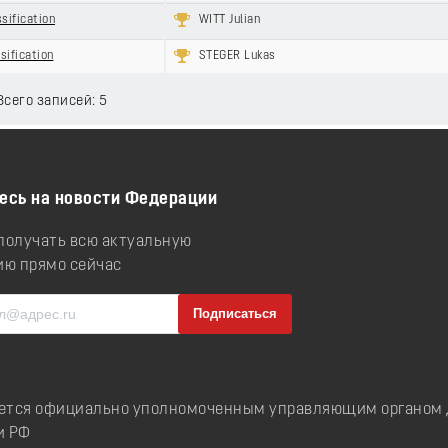
sification
WITT Julian
sification
STEGER Lukas
 Всего записей: 5
есь на новости Федерации
 получать всю актуальную
ю прямо сейчас
ется официально уполномоченным управляющим органом д
и РФ