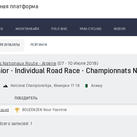
вная платформа
ЕК
МАУНТИНБАЙК
POLO BIKE
PARA-CYCLING
INDOOR
РЕЗУЛЬТАТЫ
РЕЙТИНГИ
 Nationaux Route - Algérie
(
07 - 10 Июля 2018
)
or - Individual Road Race - Championnats N
National Championships
, Юниорки 17-18
Алжир
ПОБЕДИТЕЛЬ
кация
BOUZENZEN Nour-Yasmine
Всего записей: 1