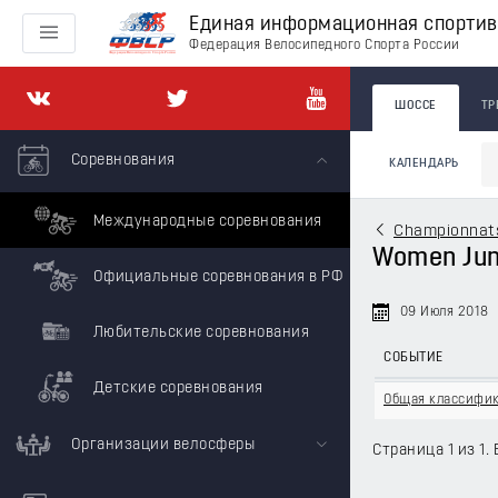
Единая информационная спорти
Федерация Велосипедного Спорта России
ШОССЕ
ТР
Соревнования
КАЛЕНДАРЬ
Международные соревнования
Championnats
Women Juni
Официальные соревнования в РФ
09 Июля 2018
Любительские соревнования
СОБЫТИЕ
Детские соревнования
Общая классифи
Организации велосферы
Страница 1 из 1. 