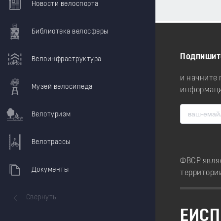
Новости велоспорта
Библиотека велосферы
Подпишит
Велоинфраструктура
и начните
Музей велосипеда
информаци
Велотуризм
Велотрассы
ФВСР явля
Документы
территори
Свернуть
ЕИСП