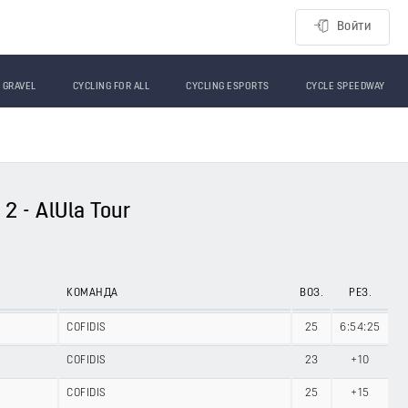
Войти
GRAVEL
CYCLING FOR ALL
CYCLING ESPORTS
CYCLE SPEEDWAY
 - AlUla Tour
КОМАНДА
ВОЗ.
РЕЗ.
COFIDIS
25
6:54:25
COFIDIS
23
+10
COFIDIS
25
+15