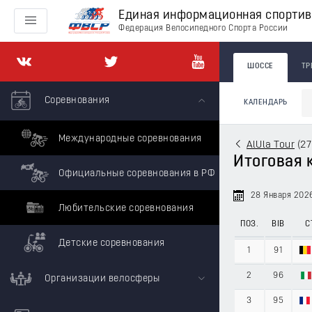
Единая информационная спорти
Федерация Велосипедного Спорта России
ШОССЕ
ТР
Соревнования
КАЛЕНДАРЬ
Международные соревнования
AlUla Tour
(
27
Итоговая 
Официальные соревнования в РФ
28 Января 202
Любительские соревнования
ПОЗ.
BIB
С
Детские соревнования
1
91
2
96
Организации велосферы
3
95