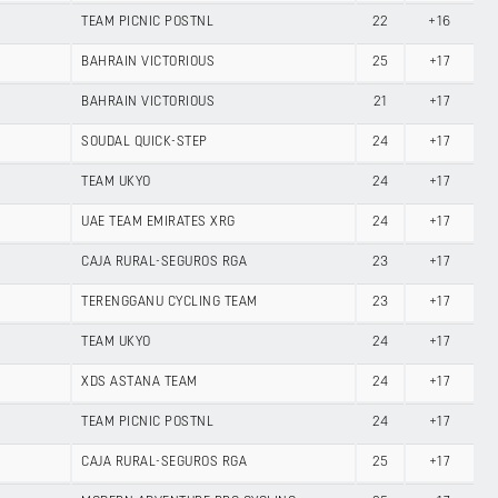
TEAM PICNIC POSTNL
22
+16
BAHRAIN VICTORIOUS
25
+17
BAHRAIN VICTORIOUS
21
+17
SOUDAL QUICK-STEP
24
+17
TEAM UKYO
24
+17
UAE TEAM EMIRATES XRG
24
+17
CAJA RURAL-SEGUROS RGA
23
+17
TERENGGANU CYCLING TEAM
23
+17
TEAM UKYO
24
+17
XDS ASTANA TEAM
24
+17
TEAM PICNIC POSTNL
24
+17
CAJA RURAL-SEGUROS RGA
25
+17