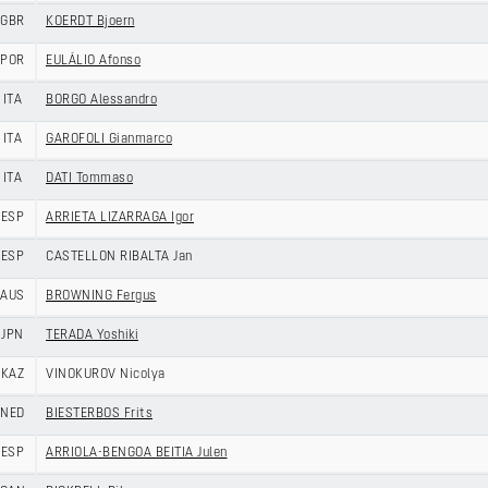
GBR
KOERDT Bjoern
POR
EULÁLIO Afonso
ITA
BORGO Alessandro
ITA
GAROFOLI Gianmarco
ITA
DATI Tommaso
ESP
ARRIETA LIZARRAGA Igor
ESP
CASTELLON RIBALTA Jan
AUS
BROWNING Fergus
JPN
TERADA Yoshiki
KAZ
VINOKUROV Nicolya
NED
BIESTERBOS Frits
ESP
ARRIOLA-BENGOA BEITIA Julen