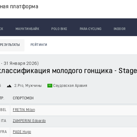
вная платформа
ЕК
МАУНТИНБАЙК
POLO BIKE
PARA-CYCLING
INDOOR
РЕЗУЛЬТАТЫ
РЕЙТИНГИ
 - 31 Января 2026
)
классификация молодого гонщика - Stage 2
6
2.Pro
, Мужчины
Саудовская Аравия
ТР.
СПОРТСМЕН
BEL
FRETIN Milan
ITA
ZAMPERINI Edoardo
FRA
PAGE Hugo