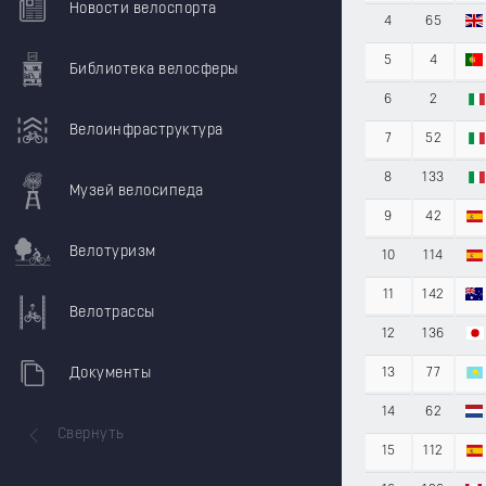
Новости велоспорта
4
65
5
4
Библиотека велосферы
6
2
Велоинфраструктура
7
52
8
133
Музей велосипеда
9
42
Велотуризм
10
114
11
142
Велотрассы
12
136
Документы
13
77
14
62
Свернуть
15
112