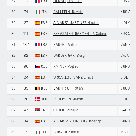
27
112
FRA
HENNEQUIN Paul
EUSKALT
28
74
ITA
BALLERINI Davide
XDS AST
29
27
ESP
ALVAREZ MARTINEZ Hector
LIDL-TR
30
111
ESP
BERASATEGI GARMENDIA Xabier
EUSKALT
31
187
FRA
RAUGEL Antoine
VAN RYS
32
82
ESP
DARDER GARI Sergi
CAJA RU
33
96
CZE
KMÍNEK Vojtěch
BURGOS-
34
24
ESP
URCAREGUI SANZ Eñaut
LIDL-TR
35
35
BEL
VAN TRICHT Stan
SOUDAL 
36
26
DEN
PEDERSEN Martin
LIDL-TR
37
47
SRB
STOLIĆ Mihajlo
BAHRAIN
38
94
ESP
ALVAREZ RODRIGUEZ Rodrigo
BURGOS-
39
121
ITA
BURATTI Nicolo'
MBH BAN