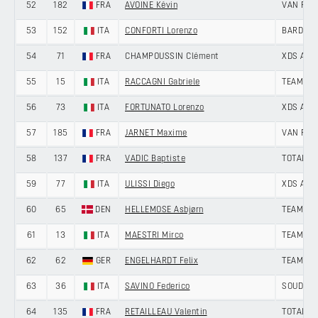
52
182
FRA
AVOINE Kévin
VAN RYS
53
152
ITA
CONFORTI Lorenzo
BARDIAN
54
71
FRA
CHAMPOUSSIN Clément
XDS AST
55
15
ITA
RACCAGNI Gabriele
TEAM POL
56
73
ITA
FORTUNATO Lorenzo
XDS AST
57
185
FRA
JARNET Maxime
VAN RYS
58
137
FRA
VADIC Baptiste
TOTALEN
59
77
ITA
ULISSI Diego
XDS AST
60
65
DEN
HELLEMOSE Asbjørn
TEAM JA
61
13
ITA
MAESTRI Mirco
TEAM POL
62
62
GER
ENGELHARDT Felix
TEAM JA
63
36
ITA
SAVINO Federico
SOUDAL 
64
135
FRA
RETAILLEAU Valentin
TOTALEN