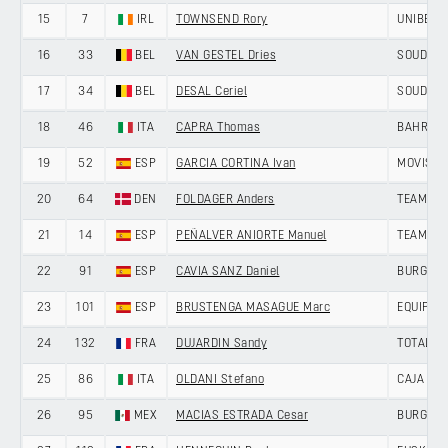
15
7
IRL
TOWNSEND Rory
UNIBET 
16
33
BEL
VAN GESTEL Dries
SOUDAL 
17
34
BEL
DESAL Ceriel
SOUDAL 
18
46
ITA
CAPRA Thomas
BAHRAIN
19
52
ESP
GARCIA CORTINA Ivan
MOVISTA
20
64
DEN
FOLDAGER Anders
TEAM JA
21
14
ESP
PEÑALVER ANIORTE Manuel
TEAM POL
22
91
ESP
CAVIA SANZ Daniel
BURGOS-
23
101
ESP
BRUSTENGA MASAGUE Marc
EQUIPO 
24
132
FRA
DUJARDIN Sandy
TOTALEN
25
86
ITA
OLDANI Stefano
CAJA RU
26
95
MEX
MACIAS ESTRADA Cesar
BURGOS-