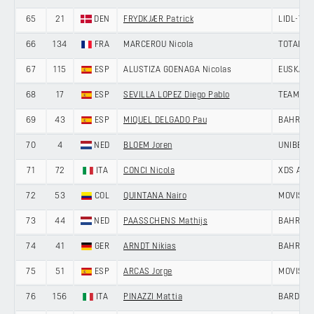
65
21
DEN
FRYDKJÆR Patrick
LIDL-TR
66
134
FRA
MARCEROU Nicola
TOTALEN
67
115
ESP
ALUSTIZA GOENAGA Nicolas
EUSKALT
68
17
ESP
SEVILLA LOPEZ Diego Pablo
TEAM POL
69
43
ESP
MIQUEL DELGADO Pau
BAHRAIN
70
4
NED
BLOEM Joren
UNIBET 
71
72
ITA
CONCI Nicola
XDS AST
72
53
COL
QUINTANA Nairo
MOVISTA
73
44
NED
PAASSCHENS Mathijs
BAHRAIN
74
41
GER
ARNDT Nikias
BAHRAIN
75
51
ESP
ARCAS Jorge
MOVISTA
76
156
ITA
PINAZZI Mattia
BARDIAN