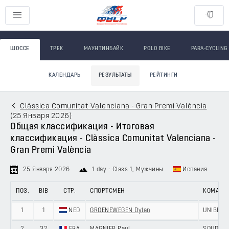
ШОССЕ
ТРЕК
МАУНТИНБАЙК
POLO BIKE
PARA-CYCLING
КАЛЕНДАРЬ
РЕЗУЛЬТАТЫ
РЕЙТИНГИ
Clàssica Comunitat Valenciana - Gran Premi València
(
25 Января 2026
)
Общая классификация - Итоговая
классификация - Clàssica Comunitat Valenciana -
Gran Premi València
25 Января 2026
1 day - Class 1
, Мужчины
Испания
ПОЗ.
BIB
СТР.
СПОРТСМЕН
КОМАНД
1
1
NED
GROENEWEGEN Dylan
UNIBET 