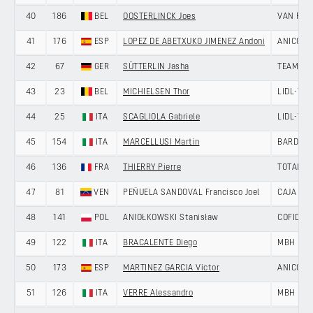
40
186
BEL
OOSTERLINCK Joes
VAN RYS
41
176
ESP
LOPEZ DE ABETXUKO JIMENEZ Andoni
ANICOLO
42
67
GER
SÜTTERLIN Jasha
TEAM JA
43
23
BEL
MICHIELSEN Thor
LIDL-TR
44
25
ITA
SCAGLIOLA Gabriele
LIDL-TR
45
154
ITA
MARCELLUSI Martin
BARDIAN
46
136
FRA
THIERRY Pierre
TOTALEN
47
81
VEN
PEÑUELA SANDOVAL Francisco Joel
CAJA RU
48
141
POL
ANIOŁKOWSKI Stanisław
COFIDIS
49
122
ITA
BRACALENTE Diego
MBH BAN
50
173
ESP
MARTINEZ GARCIA Victor
ANICOLO
51
126
ITA
VERRE Alessandro
MBH BAN