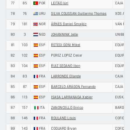
77
85
POR
LEITÃO Iúri
CAJA RU
78
76
URU
SILVA COUSSAN Guillermo Thomas
XDS AST
79
181
NOR
ÅRNES Daniel Smajkic
VAN RYS
80
3
NED
JOHANNINK Jelle
UNIBET 
81
103
ESP
RETEGI GOÑI Mikel
EQUIPO 
82
102
ESP
PEREZ LOPEZ Cesar
EQUIPO 
83
104
ESP
RUIZ SEDANO Ibon
EQUIPO 
84
83
FRA
LARRONDE Ellande
CAJA RU
85
87
ESP
BARCELO ARAGON Fernando
CAJA RU
86
113
ESP
ISASA LARRAÑAGA Xabier
EUSKALT
87
157
ITA
ZANONCELLO Enrico
BARDIAN
88
146
FRA
ROULAND Louis
COFIDIS
89
143
FRA
COQUARD Bryan
COFIDIS