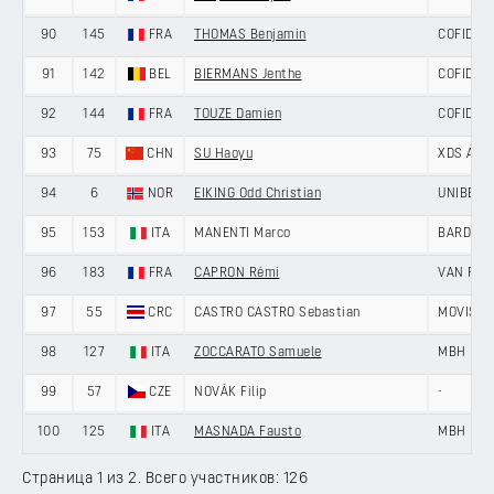
90
145
FRA
THOMAS Benjamin
COFIDIS
91
142
BEL
BIERMANS Jenthe
COFIDIS
92
144
FRA
TOUZE Damien
COFIDIS
93
75
CHN
SU Haoyu
XDS AST
94
6
NOR
EIKING Odd Christian
UNIBET 
95
153
ITA
MANENTI Marco
BARDIAN
96
183
FRA
CAPRON Rémi
VAN RYS
97
55
CRC
CASTRO CASTRO Sebastian
MOVISTA
98
127
ITA
ZOCCARATO Samuele
MBH BAN
99
57
CZE
NOVÁK Filip
-
100
125
ITA
MASNADA Fausto
MBH BAN
Страница 1 из 2. Всего участников: 126