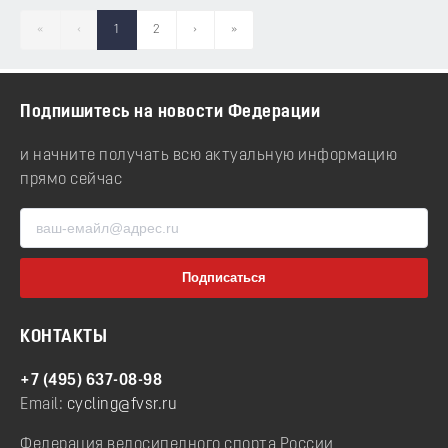
«
‹
1
2
›
»
Подпишитесь на новости Федерации
и начните получать всю актуальную информацию
прямо сейчас
КОНТАКТЫ
+7 (495) 637-08-98
Email:
cycling@fvsr.ru
Федерация велосипедного спорта России