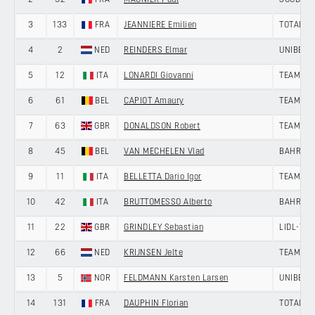
2
32
FRA
MAGNIER Paul
SOUDAL 
3
133
FRA
JEANNIERE Emilien
TOTALEN
4
2
NED
REINDERS Elmar
UNIBET 
5
12
ITA
LONARDI Giovanni
TEAM POL
6
61
BEL
CAPIOT Amaury
TEAM JA
7
63
GBR
DONALDSON Robert
TEAM JA
8
45
BEL
VAN MECHELEN Vlad
BAHRAIN
9
11
ITA
BELLETTA Dario Igor
TEAM POL
10
42
ITA
BRUTTOMESSO Alberto
BAHRAIN
11
22
GBR
GRINDLEY Sebastian
LIDL-TR
12
66
NED
KRIJNSEN Jelte
TEAM JA
13
5
NOR
FELDMANN Karsten Larsen
UNIBET 
14
131
FRA
DAUPHIN Florian
TOTALEN