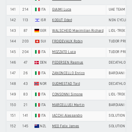
141
214
ITA
GIAIMI Luca
UAE TEAM EM
142
113
ISR
KOGUT Oded
NSN CYCLING
143
87
GER
WALSCHEID Maximilian Richard
LIDL-TREK
144
203
SUI
FROIDEVAUX Robin
TUDOR PRO C
145
204
ITA
MOZZATO Luca
TUDOR PRO C
146
47
DEN
PEDERSEN Rasmus
DECATHLON C
147
26
ITA
ZANONCELLO Enrico
BARDIANI CSF
148
43
NOR
GUDMESTAD Tord
DECATHLON C
149
83
ITA
CONSONNI Simone
LIDL-TREK
150
21
ITA
MARCELLUSI Martin
BARDIANI CSF
151
141
ITA
IACCHI Alessandro
SOLUTION TEC
152
145
NZL
MEO Felix James
SOLUTION TEC