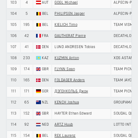
103
4
AUT
GOGL Michael
ALPECIN-PRE
104
5
BEL
PHILIPSEN Jasper
ALPECIN-PRE
105
195
BEL
KIELICH Timo
TEAM VISMA |
106
42
FRA
GAUTHERAT Pierre
DECATHLON C
107
41
DEN
LUND ANDRESEN Tobias
DECATHLON C
108
233
KAZ
KUZMIN Anton
XDS ASTANA 
109
174
GBR
FLYNN Sean
TEAM PICNIC
110
165
DEN
FOLDAGER Anders
TEAM JAYCO A
111
171
GER
ДЭГЕНКОЛЬБ Джон
TEAM PICNIC
112
65
NZL
KENCH Joshua
GROUPAMA-FD
113
152
GBR
HAYTER Ethan Edward
SOUDAL QUIC
114
92
NED
ARTZ Huub
LOTTO INTER
115
154
BEL
REX Laurenz
SOUDAL QUIC