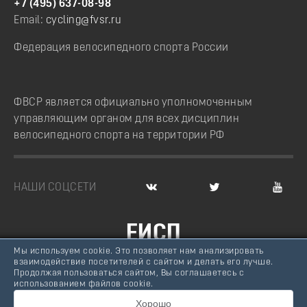
+7 (495) 637-08-98
Email:
cycling@fvsr.ru
Федерация велосипедного спорта России
ФВСР является официально уполномоченным
управляющим органом для всех дисциплин
велосипедного спорта на территории РФ
НАШИ СОЦСЕТИ
ЕИСП
Мы используем cookie. Это позволяет нам анализировать
ВЕЛОСПОРТ РОССИИ
взаимодействие посетителей с сайтом и делать его лучше.
Продолжая пользоваться сайтом, Вы соглашаетесь с
© Федерация велосипедного спорта России, 2007 -
использованием файлов cookie.
2026
Хорошо