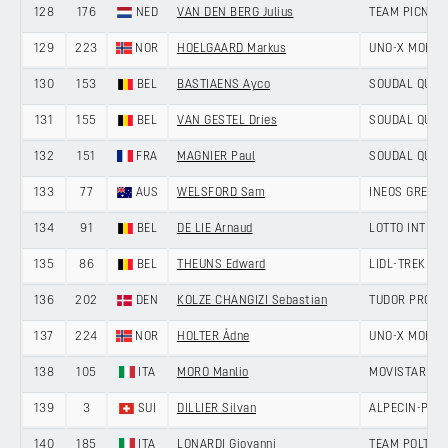
128
176
NED
VAN DEN BERG Julius
TEAM PICNIC
129
223
NOR
HOELGAARD Markus
UNO-X MOBILI
130
153
BEL
BASTIAENS Ayco
SOUDAL QUIC
131
155
BEL
VAN GESTEL Dries
SOUDAL QUIC
132
151
FRA
MAGNIER Paul
SOUDAL QUIC
133
77
AUS
WELSFORD Sam
INEOS GRENA
134
91
BEL
DE LIE Arnaud
LOTTO INTER
135
86
BEL
THEUNS Edward
LIDL-TREK
136
202
DEN
KOLZE CHANGIZI Sebastian
TUDOR PRO C
137
224
NOR
HOLTER Ådne
UNO-X MOBILI
138
105
ITA
MORO Manlio
MOVISTAR TE
139
3
SUI
DILLIER Silvan
ALPECIN-PRE
140
185
ITA
LONARDI Giovanni
TEAM POLTI V