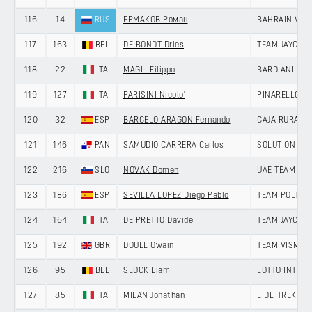
116
14
RUS
ЕРМАКОВ Роман
BAHRAIN VIC
117
163
BEL
DE BONDT Dries
TEAM JAYCO A
118
22
ITA
MAGLI Filippo
BARDIANI CSF
119
127
ITA
PARISINI Nicolo'
PINARELLO-Q3
120
32
ESP
BARCELO ARAGON Fernando
CAJA RURAL-
121
146
PAN
SAMUDIO CARRERA Carlos
SOLUTION TEC
122
216
SLO
NOVAK Domen
UAE TEAM EM
123
186
ESP
SEVILLA LOPEZ Diego Pablo
TEAM POLTI V
124
164
ITA
DE PRETTO Davide
TEAM JAYCO A
125
192
GBR
DOULL Owain
TEAM VISMA |
126
95
BEL
SLOCK Liam
LOTTO INTER
127
85
ITA
MILAN Jonathan
LIDL-TREK