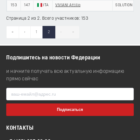
153
147
ITA
VIVIANI Attilio
SOLUTION TEC
Страница 2 из 2. Всего участников: 153
«
‹
1
2
›
»
Подпишитесь на новости Федерации
и начните получать всю актуальную информацию
прямо сейчас
КОНТАКТЫ