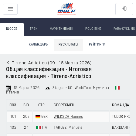
ШОССЕ
ТРЕК
МАУНТИНБАЙК
POLO BIKE
PARA-CYCLING
КАЛЕНДАРЬ
РЕЗУЛЬТАТЫ
РЕЙТИНГИ
Tirreno-Adriatico
(
09 - 15 Марта 2026
)
Общая классификация - Итоговая
классификация - Tirreno-Adriatico
15 Марта 2026
Stages - UCI WorldTour
, Мужчины
Италия
ПОЗ.
BIB
СТР.
СПОРТСМЕН
КОМАНДА
101
207
GER
WILKSCH Hannes
TUDOR PRO C
102
24
ITA
TAROZZI Manuele
BARDIANI CSF