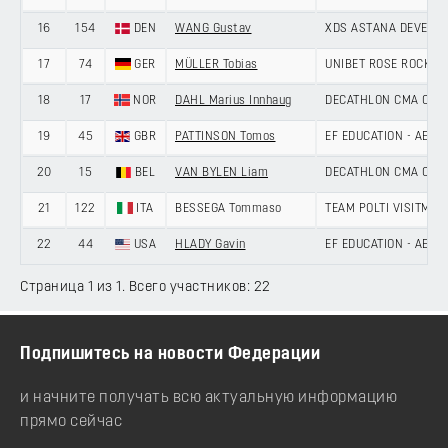
16
154
DEN
WANG Gustav
XDS ASTANA DEVELO
17
74
GER
MÜLLER Tobias
UNIBET ROSE ROCKET
18
17
NOR
DAHL Marius Innhaug
DECATHLON CMA CGM
19
45
GBR
PATTINSON Tomos
EF EDUCATION - AEVO
20
15
BEL
VAN BYLEN Liam
DECATHLON CMA CGM
21
122
ITA
BESSEGA Tommaso
TEAM POLTI VISITMAL
22
44
USA
HLADY Gavin
EF EDUCATION - AEVO
Страница 1 из 1. Всего участников: 22
Подпишитесь на новости Федерации
и начните получать всю актуальную информацию
прямо сейчас