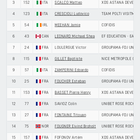
3
152
ITA
SCALCO Matteo
XDS ASTANA DEVELO
4
123
ITA
CRESCIOLI Ludovico
TEAM POLTI VISITMAL
5
54
IRL
MEEHAN Jamie
COFIDIS
6
43
CAN
LEONARD Michael Shea
EF EDUCATION - EASY
7
24
FRA
LOULERGUE Victor
GROUPAMA-FDJ UNITE
8
115
FRA
GILLET Baptiste
NICE METROPOLE COTE
9
57
ITA
ZAMPERINI Edoardo
COFIDIS
10
25
FRA
FOUCHER Esteban
GROUPAMA-FDJ UNITE
11
153
FRA
BASSET Pierre Henry
XDS ASTANA DEVELO
12
77
FRA
SAVIOZ Colin
UNIBET ROSE ROCKET
13
27
FRA
FONTAINE Titouan
GROUPAMA-FDJ UNITE
14
75
NOR
FOUGNER Eivind Broholt
UNIBET ROSE ROCKET
15
157
FRA
FOFONOV Artëm
XDS ASTANA DEVELO