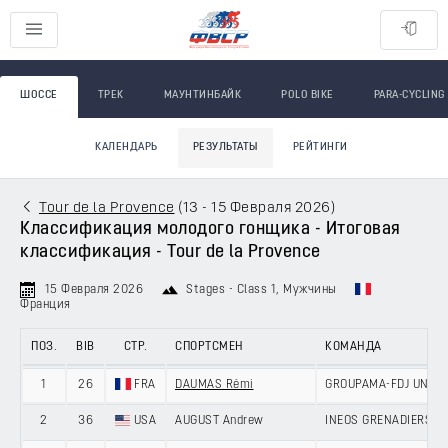
ШОССЕ
ТРЕК
МАУНТИНБАЙК
POLO BIKE
PARA-CYCLING
КАЛЕНДАРЬ
РЕЗУЛЬТАТЫ
РЕЙТИНГИ
Tour de la Provence
(
13 - 15 Февраля 2026
)
Классификация молодого гонщика - Итоговая
классификация - Tour de la Provence
15 Февраля 2026
Stages - Class 1
, Мужчины
Франция
ПОЗ.
BIB
СТР.
СПОРТСМЕН
КОМАНДА
1
26
FRA
DAUMAS Rémi
GROUPAMA-FDJ UNITE
2
36
USA
AUGUST Andrew
INEOS GRENADIERS