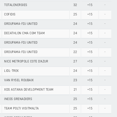
TOTALENERGIES
32
+15
-
COFIDIS
25
+15
-
GROUPAMA-FDJ UNITED
24
+15
-
DECATHLON CMA CGM TEAM
24
+15
-
GROUPAMA-FDJ UNITED
24
+15
-
GROUPAMA-FDJ UNITED
22
+15
-
NICE METROPOLE COTE D'AZUR
27
+15
-
LIDL-TREK
24
+15
-
VAN RYSEL ROUBAIX
23
+15
-
XDS ASTANA DEVELOPMENT TEAM
21
+15
-
INEOS GRENADIERS
25
+15
-
TEAM POLTI VISITMALTA
25
+15
-