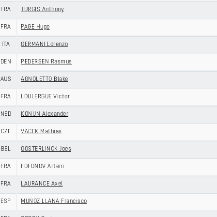
FRA
TURGIS Anthony
FRA
PAGE Hugo
ITA
GERMANI Lorenzo
DEN
PEDERSEN Rasmus
AUS
AGNOLETTO Blake
FRA
LOULERGUE Victor
NED
KONIJN Alexander
CZE
VACEK Mathias
BEL
OOSTERLINCK Joes
FRA
FOFONOV Artëm
FRA
LAURANCE Axel
ESP
MUÑOZ LLANA Francisco