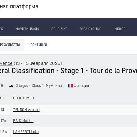
вная платформа
ЕК
МАУНТИНБАЙК
POLO BIKE
PARA-CYCLING
INDOOR
РЕЗУЛЬТАТЫ
РЕЙТИНГИ
ovence
(
13 - 15 Февраля 2026
)
al Classification - Stage 1 - Tour de la Pro
26
Stages - Class 1
, Мужчины
Франция
ТР.
СПОРТСМЕН
SUI
TENDON Arnaud
ITA
BAIS Mattia
USA
LAMPERTI Luke