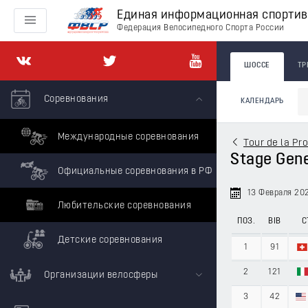
Единая информационная спорти
Федерация Велосипедного Спорта России
ШОССЕ
ТР
Соревнования
КАЛЕНДАРЬ
Международные соревнования
Tour de la Pr
Stage Gener
Официальные соревнования в РФ
13 Февраля 20
Любительские соревнования
ПОЗ.
BIB
С
Детские соревнования
1
91
2
121
Организации велосферы
3
42