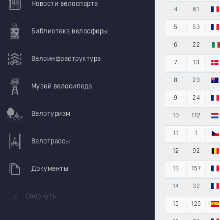
Новости велоспорта
4
61
5
53
Библиотека велосферы
6
22
Велоинфраструктура
7
13
8
23
Музей велосипеда
9
24
Велотуризм
10
112
11
1
Велотрассы
12
92
Документы
13
157
14
32
Свернуть
15
125