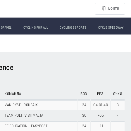
Войти
GRAVEL
CYCLING FOR ALL
CYCLING ESPORTS
CYCLE SPEEDWAY
vence
КОМАНДА
ВОЗ.
РЕЗ.
ОЧКИ
VAN RYSEL ROUBAIX
24
04:01:40
3
TEAM POLTI VISITMALTA
30
+05
-
EF EDUCATION - EASYPOST
24
+11
-