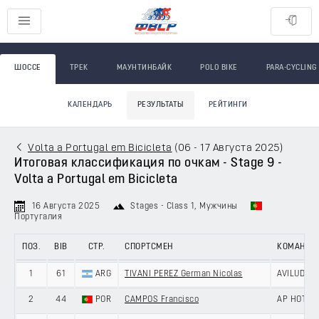
ШОССЕ
ТРЕК
МАУНТИНБАЙК
POLO BIKE
PARA-CYCLING
КАЛЕНДАРЬ
РЕЗУЛЬТАТЫ
РЕЙТИНГИ
Volta a Portugal em Bicicleta
(
06 - 17 Августа 2025
)
Итоговая классификация по очкам - Stage 9 -
Volta a Portugal em Bicicleta
16 Августа 2025
Stages - Class 1
, Мужчины
Португалия
ПОЗ.
BIB
СТР.
СПОРТСМЕН
КОМАНДА
1
61
ARG
TIVANI PEREZ German Nicolas
AVILUDO -
2
44
POR
CAMPOS Francisco
AP HOTELS