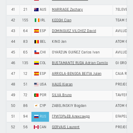
41
21
AUS
MARRIAGE Zachary
7ELEVEN C
42
155
IRL
KEOGH Cian
TEAM SKY
43
64
ESP
DOMINGUEZ VILCHEZ David
AVILUDO -
44
83
BEL
KINO Jan
ATOM 6 BI
45
65
CHI
OYARZUN GUIÑEZ Carlos Ivan
AVILUDO -
46
135
COL
BUSTAMANTE RUDA Adrian Camilo
GI GROUP 
47
12
ESP
ARRIOLA-BENGOA BEITIA Julen
CAJA RUR
48
51
USA
HAUG Kieran
PROJECT 
49
72
POR
SILVA Bruno
TAVFER-O
50
86
CYP
ZABELINSKIY Bogdan
ATOM 6 BI
51
94
RUS
ГРИГОРЬЕВ Александр
EFAPEL CY
52
56
CAN
GERVAIS Laurent
PROJECT 