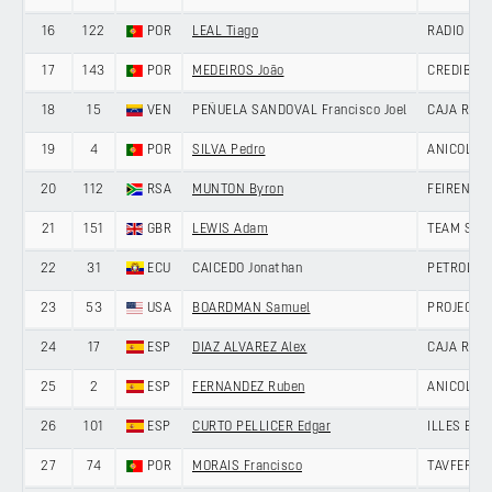
16
122
POR
LEAL Tiago
RADIO POP
17
143
POR
MEDEIROS João
CREDIBOM
18
15
VEN
PEÑUELA SANDOVAL Francisco Joel
CAJA RUR
19
4
POR
SILVA Pedro
ANICOLOR/
20
112
RSA
MUNTON Byron
FEIRENSE 
21
151
GBR
LEWIS Adam
TEAM SKY
22
31
ECU
CAICEDO Jonathan
PETROLIK
23
53
USA
BOARDMAN Samuel
PROJECT 
24
17
ESP
DIAZ ALVAREZ Alex
CAJA RUR
25
2
ESP
FERNANDEZ Ruben
ANICOLOR/
26
101
ESP
CURTO PELLICER Edgar
ILLES BAL
27
74
POR
MORAIS Francisco
TAVFER-O