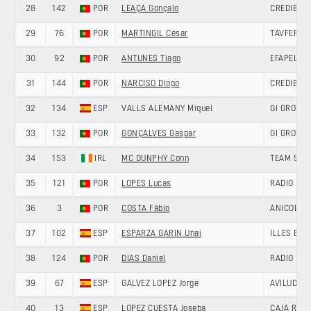
28
142
POR
LEAÇA Gonçalo
CREDIBOM
29
76
POR
MARTINGIL César
TAVFER-O
30
92
POR
ANTUNES Tiago
EFAPEL CY
31
144
POR
NARCISO Diogo
CREDIBOM
32
134
ESP
VALLS ALEMANY Miquel
GI GROUP 
33
132
POR
GONÇALVES Gaspar
GI GROUP 
34
153
IRL
MC DUNPHY Conn
TEAM SKY
35
121
POR
LOPES Lucas
RADIO POP
36
3
POR
COSTA Fábio
ANICOLOR/
37
102
ESP
ESPARZA GARIN Unai
ILLES BAL
38
124
POR
DIAS Daniel
RADIO POP
39
67
ESP
GALVEZ LOPEZ Jorge
AVILUDO -
40
13
ESP
LOPEZ CUESTA Joseba
CAJA RUR