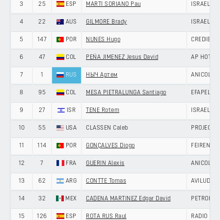
3
25
ESP
MARTI SORIANO Pau
ISRAEL P
4
22
AUS
GILMORE Brady
ISRAEL P
5
147
POR
NUNES Hugo
CREDIBOM
6
47
COL
PEÑA JIMENEZ Jesus David
AP HOTELS
7
1
RUS
НЫЧ Артем
ANICOLOR/
8
95
COL
MESA PIETRALUNGA Santiago
EFAPEL CY
9
27
ISR
TENE Rotem
ISRAEL P
10
55
USA
CLASSEN Caleb
PROJECT 
11
114
POR
GONÇALVES Diogo
FEIRENSE 
12
7
FRA
GUERIN Alexis
ANICOLOR/
13
62
ARG
CONTTE Tomas
AVILUDO -
14
32
MEX
CADENA MARTINEZ Edgar David
PETROLIK
15
126
ESP
ROTA RUS Raul
RADIO POP