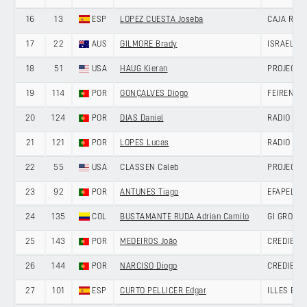
16
13
ESP
LOPEZ CUESTA Joseba
CAJA RUR
17
22
AUS
GILMORE Brady
ISRAEL P
18
51
USA
HAUG Kieran
PROJECT 
19
114
POR
GONÇALVES Diogo
FEIRENSE 
20
124
POR
DIAS Daniel
RADIO POP
21
121
POR
LOPES Lucas
RADIO POP
22
55
USA
CLASSEN Caleb
PROJECT 
23
92
POR
ANTUNES Tiago
EFAPEL C
24
135
COL
BUSTAMANTE RUDA Adrian Camilo
GI GROUP 
25
143
POR
MEDEIROS João
CREDIBOM
26
144
POR
NARCISO Diogo
CREDIBOM
27
101
ESP
CURTO PELLICER Edgar
ILLES BA