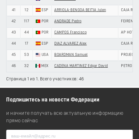
41
12
ESP
ARRIOLA-BENGOA BEITIA Julen
CAJA RUR
42
117
POR
ANDRADE Pedro
FEIRENSE 
43
44
POR
CAMPOS Francisco
AP HOTEL
44
17
ESP
DIAZ ALVAREZ Alex
CAJA RUR
45
53
USA
BOARDMAN Samuel
PROJECT 
46
32
MEX
CADENA MARTINEZ Edgar David
PETROLIK
Страница 1 из 1. Всего участников: 46
Подпишитесь на новости Федерации
и начните получать всю актуальную информацию
прямо сейчас