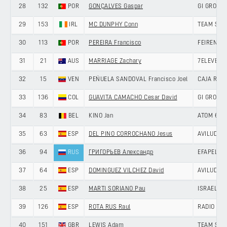
28
132
POR
GONÇALVES Gaspar
GI GROUP 
29
153
IRL
MC DUNPHY Conn
TEAM SKY
30
113
POR
PEREIRA Francisco
FEIRENSE 
31
21
AUS
MARRIAGE Zachary
7ELEVEN C
32
15
VEN
PEÑUELA SANDOVAL Francisco Joel
CAJA RUR
33
136
COL
GUAVITA CAMACHO Cesar David
GI GROUP 
34
83
BEL
KINO Jan
ATOM 6 B
35
63
ESP
DEL PINO CORROCHANO Jesus
AVILUDO -
36
94
RUS
ГРИГОРЬЕВ Александр
EFAPEL C
37
64
ESP
DOMINGUEZ VILCHEZ David
AVILUDO -
38
25
ESP
MARTI SORIANO Pau
ISRAEL P
39
126
ESP
ROTA RUS Raul
RADIO POP
40
151
GBR
LEWIS Adam
TEAM SKY