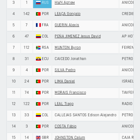
3
1
RUS
НЫЧ Артем
ANICOLOR/
4
142
POR
LEAÇA Gonçalo
CREDIBOM
5
7
FRA
GUERIN Alexis
ANICOLOR/
6
47
COL
PEÑA JIMENEZ Jesus David
AP HOTEL
7
112
RSA
MUNTON Byron
FEIRENSE 
8
31
ECU
CAICEDO Jonathan
PETROLIK
9
4
POR
SILVA Pedro
ANICOLOR/
10
24
POR
LIMA Daniel
ISRAEL P
11
74
POR
MORAIS Francisco
TAVFER-O
12
122
POR
LEAL Tiago
RADIO POP
13
33
COL
CALLEJAS SANTOS Edison Alejandro
PETROLIK
14
3
POR
COSTA Fábio
ANICOLOR/
15
14
GBR
JOHNSTON Calum
CAJA RUR