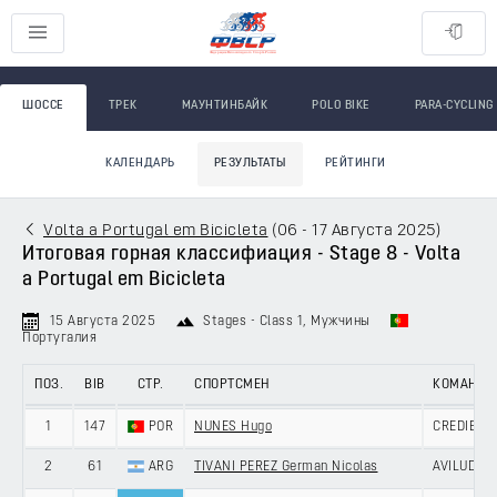
ШОССЕ
ТРЕК
МАУНТИНБАЙК
POLO BIKE
PARA-CYCLING
КАЛЕНДАРЬ
РЕЗУЛЬТАТЫ
РЕЙТИНГИ
Volta a Portugal em Bicicleta
(
06 - 17 Августа 2025
)
Итоговая горная классифиация - Stage 8 - Volta
a Portugal em Bicicleta
15 Августа 2025
Stages - Class 1
, Мужчины
Португалия
ПОЗ.
BIB
СТР.
СПОРТСМЕН
КОМАНДА
1
147
POR
NUNES Hugo
CREDIBOM
2
61
ARG
TIVANI PEREZ German Nicolas
AVILUDO -