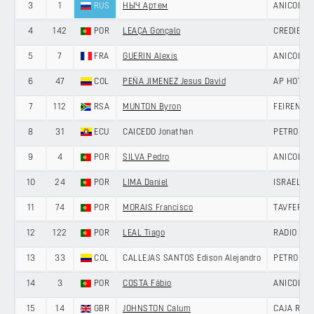
3
1
RUS
НЫЧ Артем
ANICOLOR/
4
142
POR
LEAÇA Gonçalo
CREDIBOM
5
7
FRA
GUERIN Alexis
ANICOLOR/
6
47
COL
PEÑA JIMENEZ Jesus David
AP HOTEL
7
112
RSA
MUNTON Byron
FEIRENSE 
8
31
ECU
CAICEDO Jonathan
PETROLIK
9
4
POR
SILVA Pedro
ANICOLOR/
10
24
POR
LIMA Daniel
ISRAEL P
11
74
POR
MORAIS Francisco
TAVFER-O
12
122
POR
LEAL Tiago
RADIO POP
13
33
COL
CALLEJAS SANTOS Edison Alejandro
PETROLIK
14
3
POR
COSTA Fábio
ANICOLOR/
15
14
GBR
JOHNSTON Calum
CAJA RUR