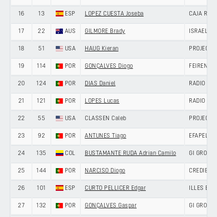
16
13
ESP
LOPEZ CUESTA Joseba
CAJA RUR
17
22
AUS
GILMORE Brady
ISRAEL P
18
51
USA
HAUG Kieran
PROJECT 
19
114
POR
GONÇALVES Diogo
FEIRENSE 
20
124
POR
DIAS Daniel
RADIO POP
21
121
POR
LOPES Lucas
RADIO POP
22
55
USA
CLASSEN Caleb
PROJECT 
23
92
POR
ANTUNES Tiago
EFAPEL C
24
135
COL
BUSTAMANTE RUDA Adrian Camilo
GI GROUP 
25
144
POR
NARCISO Diogo
CREDIBOM
26
101
ESP
CURTO PELLICER Edgar
ILLES BA
27
132
POR
GONÇALVES Gaspar
GI GROUP 