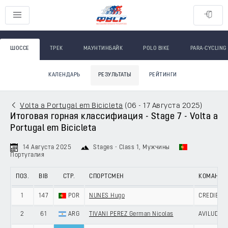
ШОССЕ
ТРЕК
МАУНТИНБАЙК
POLO BIKE
PARA-CYCLING
КАЛЕНДАРЬ
РЕЗУЛЬТАТЫ
РЕЙТИНГИ
Volta a Portugal em Bicicleta
(
06 - 17 Августа 2025
)
Итоговая горная классифиация - Stage 7 - Volta a
Portugal em Bicicleta
14 Августа 2025
Stages - Class 1
, Мужчины
Португалия
ПОЗ.
BIB
СТР.
СПОРТСМЕН
КОМАНДА
1
147
POR
NUNES Hugo
CREDIBOM
2
61
ARG
TIVANI PEREZ German Nicolas
AVILUDO -