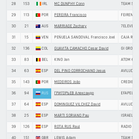
28
153
IRL
MC DUNPHY Conn
TEAM SKY
29
113
POR
PEREIRA Francisco
FEIRENSE 
30
21
AUS
MARRIAGE Zachary
7ELEVEN C
31
15
VEN
PEÑUELA SANDOVAL Francisco Joel
CAJA RUR
32
136
COL
GUAVITA CAMACHO Cesar David
GI GROUP 
33
83
BEL
KINO Jan
ATOM 6 B
34
63
ESP
DEL PINO CORROCHANO Jesus
AVILUDO -
35
143
POR
MEDEIROS João
CREDIBOM
36
94
RUS
ГРИГОРЬЕВ Александр
EFAPEL C
37
64
ESP
DOMINGUEZ VILCHEZ David
AVILUDO -
38
25
ESP
MARTI SORIANO Pau
ISRAEL P
39
126
ESP
ROTA RUS Raul
RADIO POP
40
151
GBR
LEWIS Adam
TEAM SKY