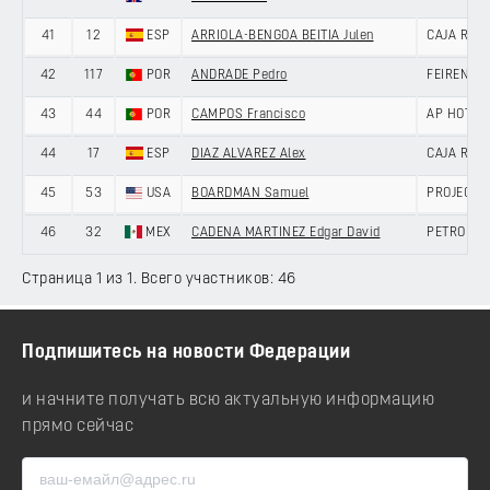
41
12
ESP
ARRIOLA-BENGOA BEITIA Julen
CAJA RUR
42
117
POR
ANDRADE Pedro
FEIRENSE 
43
44
POR
CAMPOS Francisco
AP HOTEL
44
17
ESP
DIAZ ALVAREZ Alex
CAJA RUR
45
53
USA
BOARDMAN Samuel
PROJECT 
46
32
MEX
CADENA MARTINEZ Edgar David
PETROLIK
Страница 1 из 1. Всего участников: 46
Подпишитесь на новости Федерации
и начните получать всю актуальную информацию
прямо сейчас