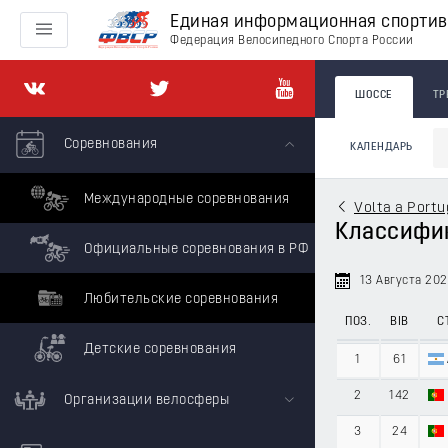
Единая информационная спорти
Федерация Велосипедного Спорта России
ШОССЕ
ТР
Соревнования
КАЛЕНДАРЬ
Международные соревнования
Volta a Portu
Классифика
Официальные соревнования в РФ
13 Августа 20
Любительские соревнования
ПОЗ.
BIB
С
Детские соревнования
1
61
2
142
Организации велосферы
3
24