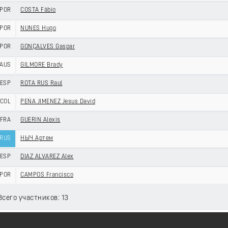
POR
COSTA Fábio
POR
NUNES Hugo
POR
GONÇALVES Gaspar
AUS
GILMORE Brady
ESP
ROTA RUS Raul
COL
PEÑA JIMENEZ Jesus David
FRA
GUERIN Alexis
RUS
НЫЧ Артем
ESP
DIAZ ALVAREZ Alex
POR
CAMPOS Francisco
 Всего участников: 13