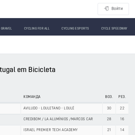
Войти
GRAVEL
CYCLING FOR ALL
CYCLING ESPORTS
CYCLE SPEEDWAY
tugal em Bicicleta
КОМАНДА
ВОЗ.
РЕЗ.
AVILUDO - LOULETANO - LOULÉ
30
22
CREDIBOM / LA ALUMÍNIOS /MARCOS CAR
28
16
ISRAEL PREMIER TECH ACADEMY
21
14