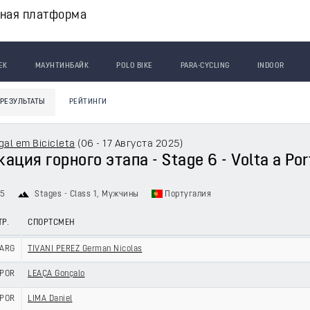
вная платформа
ЕК
МАУНТИНБАЙК
POLO BIKE
PARA-CYCLING
INDOOR
РЕЗУЛЬТАТЫ
РЕЙТИНГИ
gal em Bicicleta
(
06 - 17 Августа 2025
)
ция горного этапа - Stage 6 - Volta a Por
25
Stages - Class 1
, Мужчины
Португалия
ТР.
СПОРТСМЕН
ARG
TIVANI PEREZ German Nicolas
POR
LEAÇA Gonçalo
POR
LIMA Daniel