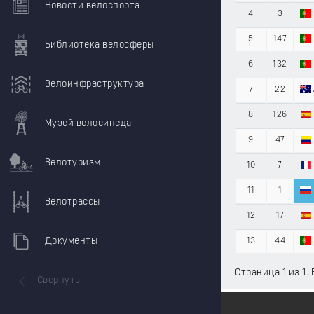
Новости велоспорта
4
3
5
147
Библиотека велосферы
6
132
Велоинфраструктура
7
22
8
126
Музей велосипеда
9
47
Велотуризм
10
7
11
1
Велотрассы
12
17
Документы
13
44
Страница 1 из 1.
Свернуть