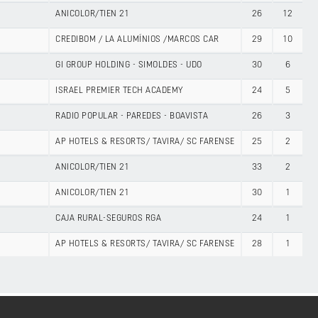
ANICOLOR/TIEN 21
26
12
CREDIBOM / LA ALUMÍNIOS /MARCOS CAR
29
10
GI GROUP HOLDING - SIMOLDES - UDO
30
6
ISRAEL PREMIER TECH ACADEMY
24
5
RADIO POPULAR - PAREDES - BOAVISTA
26
3
AP HOTELS & RESORTS/ TAVIRA/ SC FARENSE
25
2
ANICOLOR/TIEN 21
33
2
ANICOLOR/TIEN 21
30
1
CAJA RURAL-SEGUROS RGA
24
1
AP HOTELS & RESORTS/ TAVIRA/ SC FARENSE
28
1