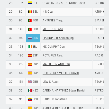
28
136
COL
GUAVITA CAMACHO Cesar David
GI GROUP 
29
83
BEL
KINO Jan
ATOM 6 B
30
92
POR
ANTUNES Tiago
EFAPEL C
31
143
POR
MEDEIROS João
CREDIBOM
32
94
RUS
ГРИГОРЬЕВ Александр
EFAPEL C
33
153
IRL
MC DUNPHY Conn
TEAM SKY
34
126
ESP
ROTA RUS Raul
RADIO POP
35
25
ESP
MARTI SORIANO Pau
ISRAEL P
36
64
ESP
DOMINGUEZ VILCHEZ David
AVILUDO -
37
151
GBR
LEWIS Adam
TEAM SKY
38
32
MEX
CADENA MARTINEZ Edgar David
PETROLIK
39
31
ECU
CAICEDO Jonathan
PETROLIK
40
12
ESP
ARRIOLA-BENGOA BEITIA Julen
CAJA RUR