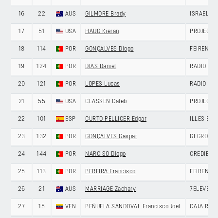
16
22
AUS
GILMORE Brady
ISRAEL P
17
51
USA
HAUG Kieran
PROJECT 
18
114
POR
GONÇALVES Diogo
FEIRENSE 
19
124
POR
DIAS Daniel
RADIO POP
20
121
POR
LOPES Lucas
RADIO POP
21
55
USA
CLASSEN Caleb
PROJECT 
22
101
ESP
CURTO PELLICER Edgar
ILLES BA
23
132
POR
GONÇALVES Gaspar
GI GROUP 
24
144
POR
NARCISO Diogo
CREDIBOM
25
113
POR
PEREIRA Francisco
FEIRENSE 
26
21
AUS
MARRIAGE Zachary
7ELEVEN C
27
15
VEN
PEÑUELA SANDOVAL Francisco Joel
CAJA RUR