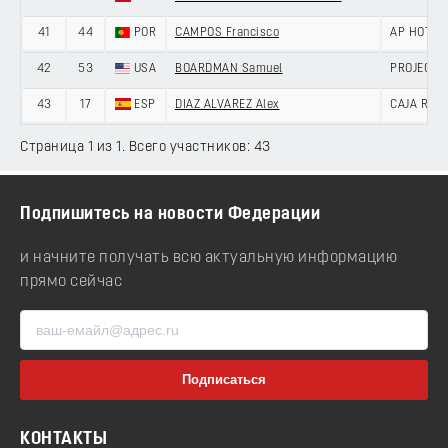
41
44
POR
CAMPOS Francisco
AP HOTEL
42
53
USA
BOARDMAN Samuel
PROJECT 
43
17
ESP
DIAZ ALVAREZ Alex
CAJA RUR
Страница 1 из 1. Всего участников: 43
Подпишитесь на новости Федерации
и начните получать всю актуальную информацию
прямо сейчас
КОНТАКТЫ