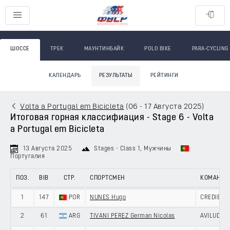
ШОССЕ
ТРЕК
МАУНТИНБАЙК
POLO BIKE
PARA-CYCLING
КАЛЕНДАРЬ
РЕЗУЛЬТАТЫ
РЕЙТИНГИ
Volta a Portugal em Bicicleta
(
06 - 17 Августа 2025
)
Итоговая горная классифиация - Stage 6 - Volta
a Portugal em Bicicleta
13 Августа 2025
Stages - Class 1
, Мужчины
Португалия
ПОЗ.
BIB
СТР.
СПОРТСМЕН
КОМАНДА
1
147
POR
NUNES Hugo
CREDIBOM
2
61
ARG
TIVANI PEREZ German Nicolas
AVILUDO -