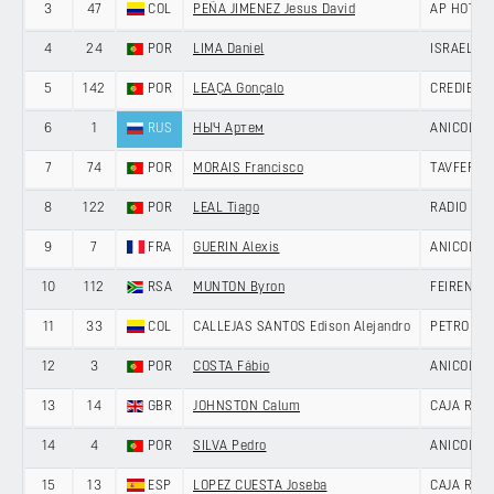
3
47
COL
PEÑA JIMENEZ Jesus David
AP HOTEL
4
24
POR
LIMA Daniel
ISRAEL P
5
142
POR
LEAÇA Gonçalo
CREDIBOM
6
1
RUS
НЫЧ Артем
ANICOLOR/
7
74
POR
MORAIS Francisco
TAVFER-O
8
122
POR
LEAL Tiago
RADIO POP
9
7
FRA
GUERIN Alexis
ANICOLOR/
10
112
RSA
MUNTON Byron
FEIRENSE 
11
33
COL
CALLEJAS SANTOS Edison Alejandro
PETROLIK
12
3
POR
COSTA Fábio
ANICOLOR/
13
14
GBR
JOHNSTON Calum
CAJA RUR
14
4
POR
SILVA Pedro
ANICOLOR/
15
13
ESP
LOPEZ CUESTA Joseba
CAJA RUR