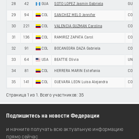
28
42
GUA
SOTO LOPEZ Jasmin Gabriela
GUAT
29
94
COL
SANCHEZ MELO Jennifer
COLOM
30
221
COL
VALENCIA GUZMAN Carolina
COLOM
31
136
COL
RAMIREZ ZAPATA Carol
COLOM
32
91
COL
BOCANEGRA DAZA Gabriela
COLOM
33
64
USA
BEATTIE Olivia
UNITE
34
81
COL
HERRERA MARIN Estefania
COLOM
35
141
COL
GUEVARA LEON Luisa Alejandra
COLOM
Страница 1 из 1. Всего участников: 35
Подпишитесь на новости Федерации
и начните получать всю актуальную информацию
прямо сейчас