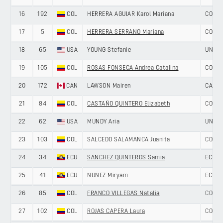
16
192
COL
HERRERA AGUIAR Karol Mariana
COLOM
17
5
COL
HERRERA SERRANO Mariana
COLOM
18
65
USA
YOUNG Stefanie
UNITE
19
105
COL
ROSAS FONSECA Andrea Catalina
COLOM
20
172
CAN
LAWSON Mairen
CANA
21
84
COL
CASTAÑO QUINTERO Elizabeth
COLOM
22
62
USA
MUNDY Aria
UNITE
23
103
COL
SALCEDO SALAMANCA Juanita
COLOM
24
34
ECU
SANCHEZ QUINTEROS Samia
ECUA
25
41
ECU
NUÑEZ Miryam
ECUA
26
85
COL
FRANCO VILLEGAS Natalia
COLOM
27
102
COL
ROJAS CAPERA Laura
COLOM