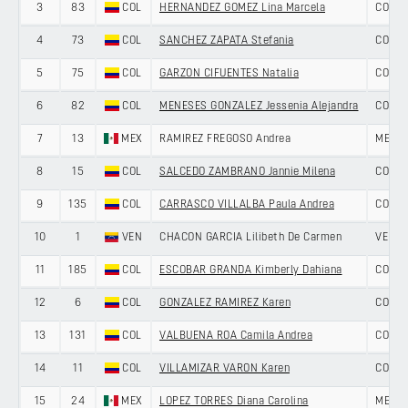
3
83
COL
HERNANDEZ GOMEZ Lina Marcela
COLOM
4
73
COL
SANCHEZ ZAPATA Stefania
COLOM
5
75
COL
GARZON CIFUENTES Natalia
COLOM
6
82
COL
MENESES GONZALEZ Jessenia Alejandra
COLOM
7
13
MEX
RAMIREZ FREGOSO Andrea
MEXIC
8
15
COL
SALCEDO ZAMBRANO Jannie Milena
COLOM
9
135
COL
CARRASCO VILLALBA Paula Andrea
COLOM
10
1
VEN
CHACON GARCIA Lilibeth De Carmen
VENEZ
11
185
COL
ESCOBAR GRANDA Kimberly Dahiana
COLOM
12
6
COL
GONZALEZ RAMIREZ Karen
COLOM
13
131
COL
VALBUENA ROA Camila Andrea
COLOM
14
11
COL
VILLAMIZAR VARON Karen
COLOM
15
24
MEX
LOPEZ TORRES Diana Carolina
MEXIC