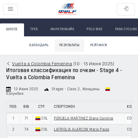
ШОССЕ
ТРЕК
МАУНТИНБАЙК
POLO BIKE
PARA-CYCLING
КАЛЕНДАРЬ
РЕЗУЛЬТАТЫ
РЕЙТИНГИ
Vuelta a Colombia Femenina
(
10 - 15 Июня 2025
)
Итоговая классификация по очкам - Stage 4 -
Vuelta a Colombia Femenina
13 Июня 2025
Stages - Class 2
, Женщины
Колумбия
ПОЗ.
BIB
СТР.
СПОРТСМЕН
КОМА
1
71
COL
PEÑUELA MARTINEZ Diana Carolina
COLOM
2
74
COL
LATRIGLIA ALARCON Maria Paula
COLOM