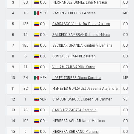
3
83
COL
HERNANDEZ GOMEZ Lina Marcela
COLOM
4
13
MEX
RAMIREZ FREGOSO Andrea
MEXIC
5
135
COL
CARRASCO VILLALBA Paula Andrea
COLOM
6
15
COL
SALCEDO ZAMBRANO Jannie Milena
COLOM
7
185
COL
ESCOBAR GRANDA Kimberly Dahiana
COLOM
8
6
COL
GONZALEZ RAMIREZ Karen
COLOM
9
11
COL
VILLAMIZAR VARON Karen
COLOM
10
24
MEX
LOPEZ TORRES Diana Carolina
MEXIC
11
82
COL
MENESES GONZALEZ Jessenia Alejandra
COLOM
12
1
VEN
CHACON GARCIA Lilibeth De Carmen
VENEZ
13
73
COL
SANCHEZ ZAPATA Stefania
COLOM
14
192
COL
HERRERA AGUIAR Karol Mariana
COLOM
15
5
COL
HERRERA SERRANO Mariana
COLOM