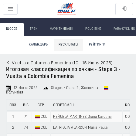
ШОССЕ
ТРЕК
МАУНТИНБАЙК
POLO BIKE
PARA-CYCLING
КАЛЕНДАРЬ
РЕЗУЛЬТАТЫ
РЕЙТИНГИ
Vuelta a Colombia Femenina
(
10 - 15 Июня 2025
)
Итоговая классификация по очкам - Stage 3 -
Vuelta a Colombia Femenina
12 Июня 2025
Stages - Class 2
, Женщины
Колумбия
ПОЗ.
BIB
СТР.
СПОРТСМЕН
КОМА
1
71
COL
PEÑUELA MARTINEZ Diana Carolina
COLOM
2
74
COL
LATRIGLIA ALARCON Maria Paula
COLOM