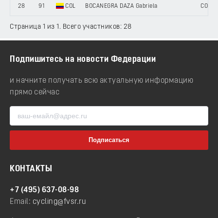
28
91
COL
BOCANEGRA DAZA Gabriela
COLOM
Страница 1 из 1. Всего участников: 28
Подпишитесь на новости Федерации
и начните получать всю актуальную информацию
прямо сейчас
КОНТАКТЫ
+7 (495) 637-08-98
Email:
cycling@fvsr.ru