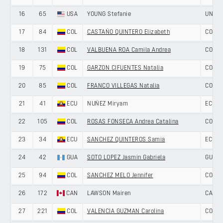
16
65
USA
YOUNG Stefanie
UNITE
17
84
COL
CASTAÑO QUINTERO Elizabeth
COLOM
18
131
COL
VALBUENA ROA Camila Andrea
COLOM
19
75
COL
GARZON CIFUENTES Natalia
COLOM
20
85
COL
FRANCO VILLEGAS Natalia
COLOM
21
41
ECU
NUÑEZ Miryam
ECUA
22
105
COL
ROSAS FONSECA Andrea Catalina
COLOM
23
34
ECU
SANCHEZ QUINTEROS Samia
ECUA
24
42
GUA
SOTO LOPEZ Jasmin Gabriela
GUAT
25
94
COL
SANCHEZ MELO Jennifer
COLOM
26
172
CAN
LAWSON Mairen
CANA
27
221
COL
VALENCIA GUZMAN Carolina
COLOM