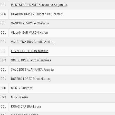
COL
MENESES GONZALEZ Jessenia Alejandra
VEN
CHACON GARCIA Lilibeth De Carmen
COL
SANCHEZ ZAPATA Stefania
COL
VILLAMIZAR VARON Karen
COL
VALBUENA ROA Camila Andrea
COL
FRANCO VILLEGAS Natalia
GUA
SOTO LOPEZ Jasmin Gabriela
COL
SALCEDO SALAMANCA Juanita
COL
BOTERO LOPEZ Erika Milena
ECU
NUÑEZ Miryam
USA
MUNDY Aria
COL
ROJAS CAPERA Laura