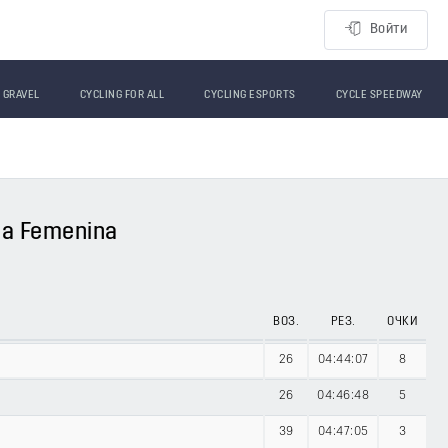
Войти
GRAVEL
CYCLING FOR ALL
CYCLING ESPORTS
CYCLE SPEEDWAY
ia Femenina
ВОЗ.
РЕЗ.
ОЧКИ
26
04:44:07
8
26
04:46:48
5
39
04:47:05
3