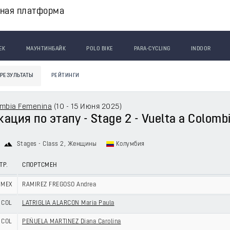
вная платформа
ЕК
МАУНТИНБАЙК
POLO BIKE
PARA-CYCLING
INDOOR
РЕЗУЛЬТАТЫ
РЕЙТИНГИ
ombia Femenina
(
10 - 15 Июня 2025
)
ция по этапу - Stage 2 - Vuelta a Colomb
Stages - Class 2
, Женщины
Колумбия
ТР.
СПОРТСМЕН
MEX
RAMIREZ FREGOSO Andrea
COL
LATRIGLIA ALARCON Maria Paula
COL
PEÑUELA MARTINEZ Diana Carolina