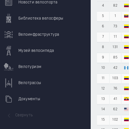
Новости велоспорта
4
82
5
1
Библиотека велосферы
6
73
Велоинфраструктура
7
11
8
131
Музей велосипеда
9
85
Велотуризм
10
42
11
103
Велотрассы
12
76
Документы
13
41
14
62
Свернуть
15
102