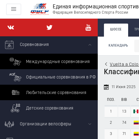
Единая информационная спорти
Федерация Велосипедного Спорта России
ШОССЕ
ТР
Соревнования
КАЛЕНДАРЬ
Международные соревнования
Vuelta a Col
Классифика
Официальные соревнования в РФ
11 Июня 2025
Любительские соревнования
ПОЗ.
BIB
С
Детские соревнования
1
13
2
74
Организации велосферы
3
71