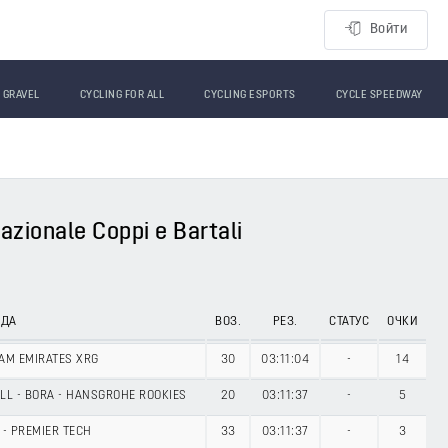
Войти
GRAVEL
CYCLING FOR ALL
CYCLING ESPORTS
CYCLE SPEEDWAY
zionale Coppi e Bartali
НДА
ВОЗ.
РЕЗ.
СТАТУС
ОЧКИ
AM EMIRATES XRG
30
03:11:04
-
14
LL - BORA - HANSGROHE ROOKIES
20
03:11:37
-
5
 - PREMIER TECH
33
03:11:37
-
3