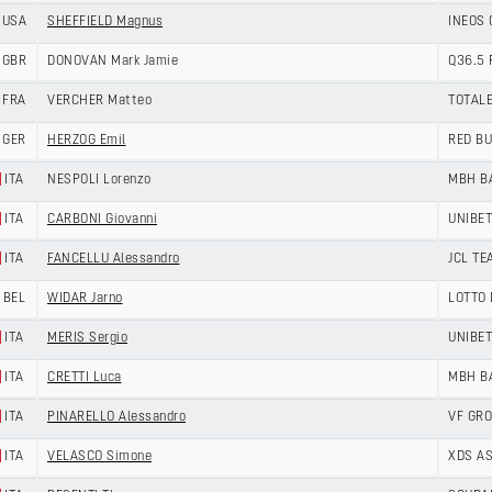
USA
SHEFFIELD Magnus
INEOS
GBR
DONOVAN Mark Jamie
Q36.5 
FRA
VERCHER Matteo
TOTAL
GER
HERZOG Emil
RED BU
ITA
NESPOLI Lorenzo
MBH B
ITA
CARBONI Giovanni
UNIBET
ITA
FANCELLU Alessandro
JCL TE
BEL
WIDAR Jarno
LOTTO
ITA
MERIS Sergio
UNIBET
ITA
CRETTI Luca
MBH B
ITA
PINARELLO Alessandro
VF GRO
ITA
VELASCO Simone
XDS A