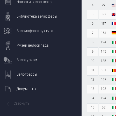
Новости велоспорта
4
27
5
83
Библиотека велосферы
6
117
Велоинфраструктура
7
161
8
194
Музей велосипеда
9
145
Велотуризм
10
185
11
157
Велотрассы
12
147
Документы
13
192
14
124
Свернуть
15
62