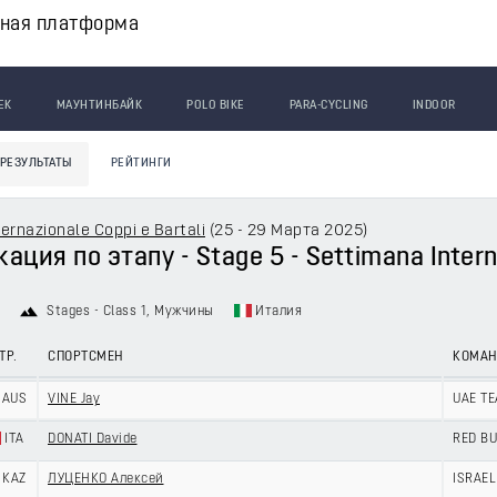
вная платформа
ЕК
МАУНТИНБАЙК
POLO BIKE
PARA-CYCLING
INDOOR
РЕЗУЛЬТАТЫ
РЕЙТИНГИ
ernazionale Coppi e Bartali
(
25 - 29 Марта 2025
)
ция по этапу - Stage 5 - Settimana Interna
Stages - Class 1
, Мужчины
Италия
ТР.
СПОРТСМЕН
КОМА
AUS
VINE Jay
UAE TE
ITA
DONATI Davide
RED BU
KAZ
ЛУЦЕНКО Алексей
ISRAEL