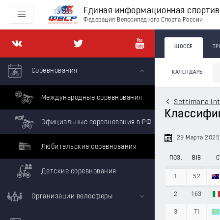
Единая информационная спорти
Федерация Велосипедного Спорта России
ШОССЕ
ТР
Соревнования
КАЛЕНДАРЬ
Международные соревнования
Settimana Int
Классифика
Официальные соревнования в РФ
29 Марта 2025
Любительские соревнования
ПОЗ.
BIB
С
Детские соревнования
1
52
2
163
Организации велосферы
3
71