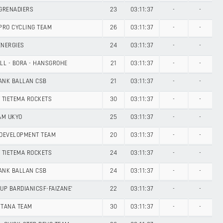
 GRENADIERS
23
03:11:37
-
-
PRO CYCLING TEAM
26
03:11:37
-
-
ENERGIES
24
03:11:37
-
-
LL - BORA - HANSGROHE
21
03:11:37
-
-
ANK BALLAN CSB
21
03:11:37
-
-
 TIETEMA ROCKETS
30
03:11:37
-
-
AM UKYO
25
03:11:37
-
-
 DEVELOPMENT TEAM
20
03:11:37
-
-
 TIETEMA ROCKETS
24
03:11:37
-
-
ANK BALLAN CSB
24
03:11:37
-
-
UP BARDIANICSF-FAIZANE'
22
03:11:37
-
-
STANA TEAM
30
03:11:37
-
-