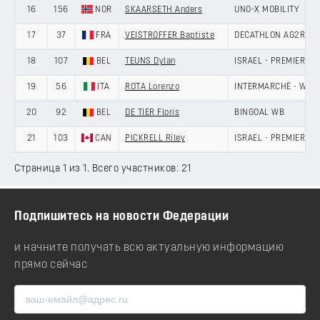
16
156
NOR
SKAARSETH Anders
UNO-X MOBILITY
17
37
FRA
VEISTROFFER Baptiste
DECATHLON AG2R LA
18
107
BEL
TEUNS Dylan
ISRAEL - PREMIER TE
19
56
ITA
ROTA Lorenzo
INTERMARCHÉ - WAN
20
92
BEL
DE TIER Floris
BINGOAL WB
21
103
CAN
PICKRELL Riley
ISRAEL - PREMIER TE
Страница 1 из 1. Всего участников: 21
Подпишитесь на новости Федерации
и начните получать всю актуальную информацию
прямо сейчас