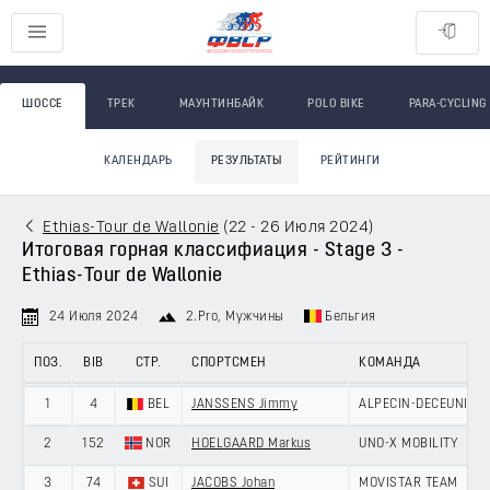
ШОССЕ
ТРЕК
МАУНТИНБАЙК
POLO BIKE
PARA-CYCLING
КАЛЕНДАРЬ
РЕЗУЛЬТАТЫ
РЕЙТИНГИ
Ethias-Tour de Wallonie
(
22 - 26 Июля 2024
)
Итоговая горная классифиация - Stage 3 -
Ethias-Tour de Wallonie
24 Июля 2024
2.Pro
, Мужчины
Бельгия
ПОЗ.
BIB
СТР.
СПОРТСМЕН
КОМАНДА
1
4
BEL
JANSSENS Jimmy
ALPECIN-DECEUNINC
2
152
NOR
HOELGAARD Markus
UNO-X MOBILITY
3
74
SUI
JACOBS Johan
MOVISTAR TEAM