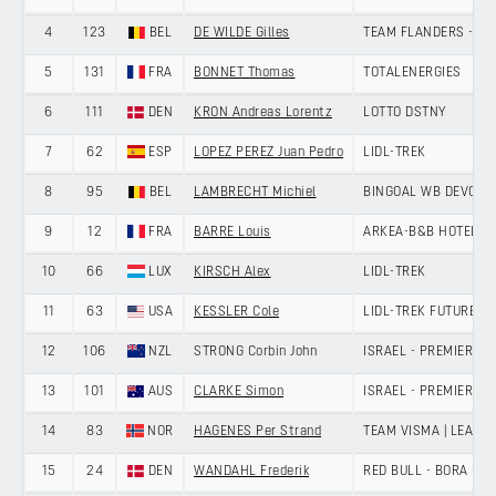
4
123
BEL
DE WILDE Gilles
TEAM FLANDERS - BA
5
131
FRA
BONNET Thomas
TOTALENERGIES
6
111
DEN
KRON Andreas Lorentz
LOTTO DSTNY
7
62
ESP
LOPEZ PEREZ Juan Pedro
LIDL-TREK
8
95
BEL
LAMBRECHT Michiel
BINGOAL WB DEVO T
9
12
FRA
BARRE Louis
ARKEA-B&B HOTELS
10
66
LUX
KIRSCH Alex
LIDL-TREK
11
63
USA
KESSLER Cole
LIDL-TREK FUTURE R
12
106
NZL
STRONG Corbin John
ISRAEL - PREMIER TE
13
101
AUS
CLARKE Simon
ISRAEL - PREMIER TE
14
83
NOR
HAGENES Per Strand
TEAM VISMA | LEASE 
15
24
DEN
WANDAHL Frederik
RED BULL - BORA - 