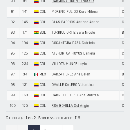
90
82
COL
CARMONA OROZCO Natalia
COL
91
141
COL
MORENO PULIDO Kery Milena
COL
92
145
COL
BLAS BARRIOS Adriana Adrian
COL
93
171
BOL
TORRICO ORTIZ Sara Nicole
BOLI
94
194
COL
BOCANEGRA DAZA Gabriela
COL
95
125
COL
ATEHORTUA HOYOS Daniela
COL
96
234
COL
VILLOTA MUÑOZ Leyla
COL
97
34
MEX
GARZA PEREZ Ana Belen
BONE
98
131
COL
OVALLE CALERO Valentina
COL
99
163
COL
CARRILLO LOPEZ Ana Maritza
COL
100
175
COL
ROA BONILLA Sol Angie
COL
Страница 1 из 2. Всего участников: 116