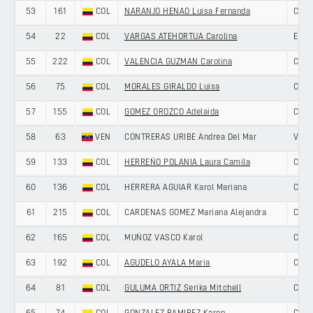
53
161
COL
NARANJO HENAO Luisa Fernanda
COL
54
22
COL
VARGAS ATEHORTUA Carolina
ENEI
55
222
COL
VALENCIA GUZMAN Carolina
COL
56
75
COL
MORALES GIRALDO Luisa
COL
57
155
COL
GOMEZ OROZCO Adelaida
COL
58
63
VEN
CONTRERAS URIBE Andrea Del Mar
VEN
59
133
COL
HERREÑO POLANIA Laura Camila
COL
60
136
COL
HERRERA AGUIAR Karol Mariana
COL
61
215
COL
CARDENAS GOMEZ Mariana Alejandra
COL
62
165
COL
MUÑOZ VASCO Karol
COL
63
192
COL
AGUDELO AYALA Maria
COL
64
81
COL
GULUMA ORTIZ Serika Mitchell
COL