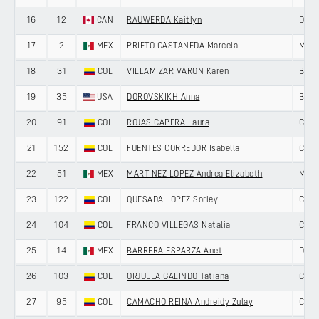
16
12
CAN
RAUWERDA Kaitlyn
DNA 
17
2
MEX
PRIETO CASTAÑEDA Marcela
MEXI
18
31
COL
VILLAMIZAR VARON Karen
BONE
19
35
USA
DOROVSKIKH Anna
BONE
20
91
COL
ROJAS CAPERA Laura
COL
21
152
COL
FUENTES CORREDOR Isabella
COL
22
51
MEX
MARTINEZ LOPEZ Andrea Elizabeth
MEXI
23
122
COL
QUESADA LOPEZ Sorley
COL
24
104
COL
FRANCO VILLEGAS Natalia
COL
25
14
MEX
BARRERA ESPARZA Anet
DNA 
26
103
COL
ORJUELA GALINDO Tatiana
COL
27
95
COL
CAMACHO REINA Andreidy Zulay
COL