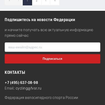
«
‹
1
2
›
»
Подпишитесь на новости Федерации
и начните получать всю актуальную информацию
прямо сейчас
КОНТАКТЫ
+7 (495) 637-08-98
Email:
cycling@fvsr.ru
Федерация велосипедного спорта России