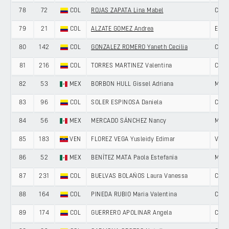
78
72
COL
ROJAS ZAPATA Lina Mabel
COL
79
21
COL
ALZATE GOMEZ Andrea
ENEI
80
142
COL
GONZALEZ ROMERO Yaneth Cecilia
COL
81
216
COL
TORRES MARTINEZ Valentina
COL
82
53
MEX
BORBON HULL Gissel Adriana
MEXI
83
96
COL
SOLER ESPINOSA Daniela
COL
84
56
MEX
MERCADO SÁNCHEZ Nancy
MEXI
85
183
VEN
FLOREZ VEGA Yusleidy Edimar
VEN
86
52
MEX
BENÍTEZ MATA Paola Estefanía
MEXI
87
231
COL
BUELVAS BOLAÑOS Laura Vanessa
COL
88
164
COL
PINEDA RUBIO Maria Valentina
COL
89
174
COL
GUERRERO APOLINAR Angela
COL