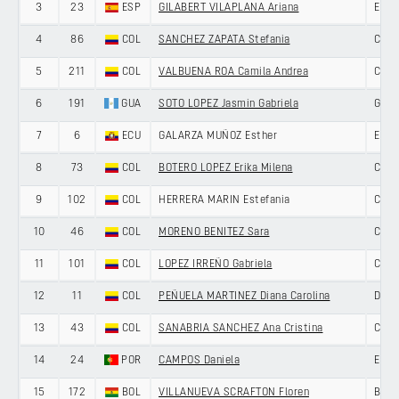
3
23
ESP
GILABERT VILAPLANA Ariana
ENEI
4
86
COL
SANCHEZ ZAPATA Stefania
COL
5
211
COL
VALBUENA ROA Camila Andrea
COL
6
191
GUA
SOTO LOPEZ Jasmin Gabriela
GUA
7
6
ECU
GALARZA MUÑOZ Esther
ECU
8
73
COL
BOTERO LOPEZ Erika Milena
COL
9
102
COL
HERRERA MARIN Estefania
COL
10
46
COL
MORENO BENITEZ Sara
COLO
11
101
COL
LOPEZ IRREÑO Gabriela
COL
12
11
COL
PEÑUELA MARTINEZ Diana Carolina
DNA 
13
43
COL
SANABRIA SANCHEZ Ana Cristina
COLO
14
24
POR
CAMPOS Daniela
ENEI
15
172
BOL
VILLANUEVA SCRAFTON Floren
BOLI