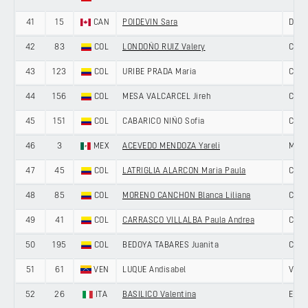
41
15
CAN
POIDEVIN Sara
DNA 
42
83
COL
LONDOÑO RUIZ Valery
COL
43
123
COL
URIBE PRADA Maria
COL
44
156
COL
MESA VALCARCEL Jireh
COL
45
151
COL
CABARICO NIÑO Sofia
COL
46
3
MEX
ACEVEDO MENDOZA Yareli
MEXI
47
45
COL
LATRIGLIA ALARCON Maria Paula
COLO
48
85
COL
MORENO CANCHON Blanca Liliana
COL
49
41
COL
CARRASCO VILLALBA Paula Andrea
COLO
50
195
COL
BEDOYA TABARES Juanita
COL
51
61
VEN
LUQUE Andisabel
VEN
52
26
ITA
BASILICO Valentina
ENEI