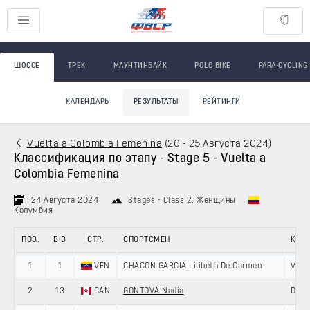
ШОССЕ
ТРЕК
МАУНТИНБАЙК
POLO BIKE
PARA-CYCLING
КАЛЕНДАРЬ
РЕЗУЛЬТАТЫ
РЕЙТИНГИ
Vuelta a Colombia Femenina
(
20 - 25 Августа 2024
)
Классификация по этапу - Stage 5 - Vuelta a
Colombia Femenina
24 Августа 2024
Stages - Class 2
, Женщины
Колумбия
ПОЗ.
BIB
СТР.
СПОРТСМЕН
КОМ
1
1
VEN
CHACON GARCIA Lilibeth De Carmen
VEN
2
13
CAN
GONTOVA Nadia
DNA 