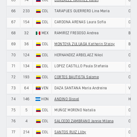
65
74
COL
GONZALEZ RAMIREZ Karen
COL
66
233
COL
TARAPUES GUERRERO Lina Maria
COL
67
154
COL
CARDONA ARENAS Laura Sofia
COL
68
32
MEX
RAMIREZ FREGOSO Andrea
BONE
69
36
COL
MONTOYA ZULUAGA Katherin Steisy
BONE
70
124
COL
HERNANDEZ ARBELAEZ Nikol
COL
71
134
COL
LOPEZ CASTILLO Paula Stefania
COL
72
193
COL
CORTES BAUTISTA Salome
COL
73
64
VEN
DAZA SANTANA Maria Andreina
VEN
74
146
HON
ANDINO Gissel
HON
75
5
COL
MUÑOZ MORENO Natalia
COL
76
4
COL
SALCEDO ZAMBRANO Jannie Milena
COL
77
214
COL
SANTOS RUIZ Lliby
COL