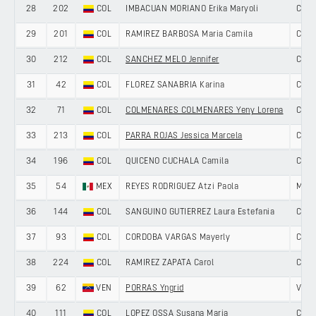
28
202
COL
IMBACUAN MORIANO Erika Maryoli
COL
29
201
COL
RAMIREZ BARBOSA Maria Camila
COL
30
212
COL
SANCHEZ MELO Jennifer
COL
31
42
COL
FLOREZ SANABRIA Karina
COLO
32
71
COL
COLMENARES COLMENARES Yeny Lorena
COL
33
213
COL
PARRA ROJAS Jessica Marcela
COL
34
196
COL
QUICENO CUCHALA Camila
COL
35
54
MEX
REYES RODRIGUEZ Atzi Paola
MEXI
36
144
COL
SANGUINO GUTIERREZ Laura Estefania
COL
37
93
COL
CORDOBA VARGAS Mayerly
COL
38
224
COL
RAMIREZ ZAPATA Carol
COL
39
62
VEN
PORRAS Yngrid
VEN
40
111
COL
LOPEZ OSSA Susana Maria
COL