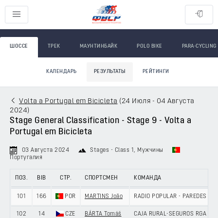
ШОССЕ
ТРЕК
МАУНТИНБАЙК
POLO BIKE
PARA-CYCLING
КАЛЕНДАРЬ
РЕЗУЛЬТАТЫ
РЕЙТИНГИ
Volta a Portugal em Bicicleta
(
24 Июля - 04 Августа
2024
)
Stage General Classification - Stage 9 - Volta a
Portugal em Bicicleta
03 Августа 2024
Stages - Class 1
, Мужчины
Португалия
ПОЗ.
BIB
СТР.
СПОРТСМЕН
КОМАНДА
101
166
POR
MARTINS João
RADIO POPULAR - PAREDES - B
102
14
CZE
BÁRTA Tomáš
CAJA RURAL-SEGUROS RGA