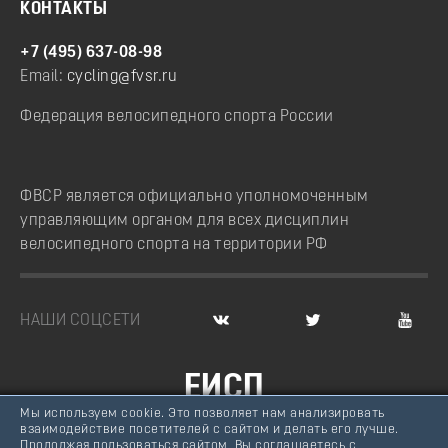
КОНТАКТЫ
+7 (495) 637-08-98
Email:
cycling@fvsr.ru
Федерация велосипедного спорта России
ФВСР является официально уполномоченным
управляющим органом для всех дисциплин
велосипедного спорта на территории РФ
НАШИ СОЦСЕТИ
ЕИСП
Мы используем cookie. Это позволяет нам анализировать
ВЕЛОСПОРТ РОССИИ
взаимодействие посетителей с сайтом и делать его лучше.
Продолжая пользоваться сайтом, Вы соглашаетесь с