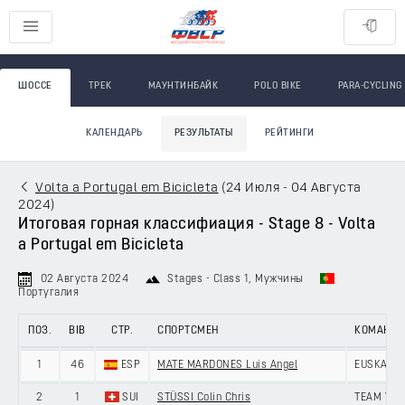
ШОССЕ
ТРЕК
МАУНТИНБАЙК
POLO BIKE
PARA-CYCLING
КАЛЕНДАРЬ
РЕЗУЛЬТАТЫ
РЕЙТИНГИ
Volta a Portugal em Bicicleta
(
24 Июля - 04 Августа
2024
)
Итоговая горная классифиация - Stage 8 - Volta
a Portugal em Bicicleta
02 Августа 2024
Stages - Class 1
, Мужчины
Португалия
ПОЗ.
BIB
СТР.
СПОРТСМЕН
КОМАНД
1
46
ESP
MATE MARDONES Luis Angel
EUSKALTE
2
1
SUI
STÜSSI Colin Chris
TEAM VO