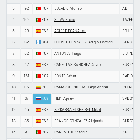
3
92
POR
EULÁLIO Afonso
ABTF BET
4
102
POR
SILVA Bruno
TAVFER-O
5
23
ESP
AGIRRE EGAÑA Jon
EQUIPO K
6
32
GUA
CHUMIL GONZALEZ Sergio Geovani
BURGOS-
7
82
POR
ANTUNES Tiago
EFAPEL C
8
42
ESP
CAÑELLAS SANCHEZ Xavier
EUSKALTE
9
161
POR
FONTE César
RADIO PO
10
152
COL
CAMARGO PINEDA Diego Andres
PETROLIK
11
67
RUS
НЫЧ Артем
SABGAL/
12
45
ESP
BIZKARRA ETXEGIBEL Mikel
EUSKALTE
13
35
ESP
FRANCO GONZALEZ Alejandro
BURGOS-
14
91
POR
CARVALHO António
ABTF BET