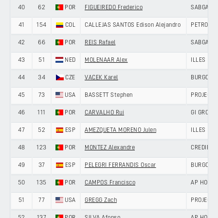
40
62
POR
FIGUEIREDO Frederico
SABGAL/
41
154
COL
CALLEJAS SANTOS Edison Alejandro
PETROLIK
42
66
POR
REIS Rafael
SABGAL/
43
51
NED
MOLENAAR Alex
ILLES BA
44
34
CZE
VACEK Karel
BURGOS-
45
73
USA
BASSETT Stephen
PROJECT 
46
111
POR
CARVALHO Rui
GI GROUP
47
52
ESP
AMEZQUETA MORENO Julen
ILLES BA
48
123
POR
MONTEZ Alexandre
CREDIBOM
49
37
ESP
PELEGRI FERRANDIS Oscar
BURGOS-
50
135
POR
CAMPOS Francisco
AP HOTEL
51
77
USA
GREGG Zach
PROJECT 