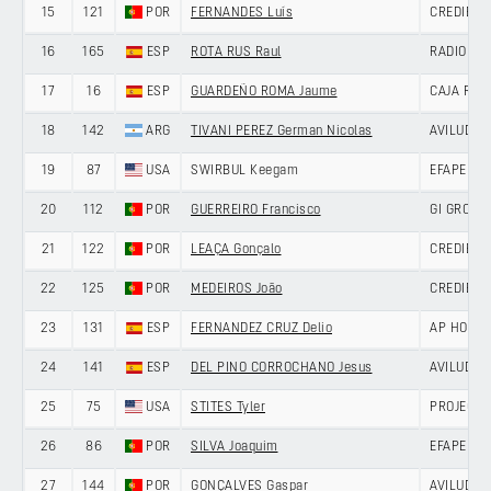
15
121
POR
FERNANDES Luís
CREDIBOM
16
165
ESP
ROTA RUS Raul
RADIO PO
17
16
ESP
GUARDEÑO ROMA Jaume
CAJA RUR
18
142
ARG
TIVANI PEREZ German Nicolas
AVILUDO 
19
87
USA
SWIRBUL Keegam
EFAPEL C
20
112
POR
GUERREIRO Francisco
GI GROUP
21
122
POR
LEAÇA Gonçalo
CREDIBOM
22
125
POR
MEDEIROS João
CREDIBOM
23
131
ESP
FERNANDEZ CRUZ Delio
AP HOTEL
24
141
ESP
DEL PINO CORROCHANO Jesus
AVILUDO 
25
75
USA
STITES Tyler
PROJECT 
26
86
POR
SILVA Joaquim
EFAPEL C
27
144
POR
GONÇALVES Gaspar
AVILUDO 