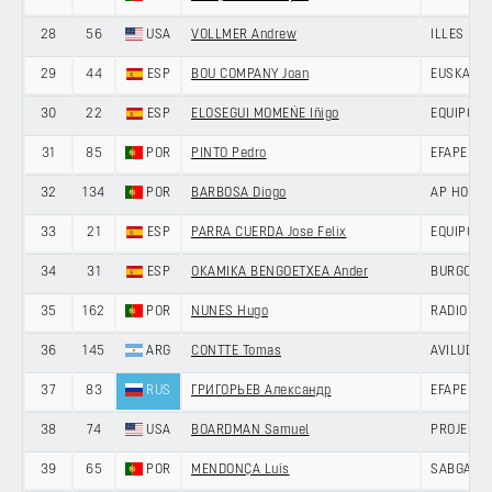
28
56
USA
VOLLMER Andrew
ILLES BA
29
44
ESP
BOU COMPANY Joan
EUSKALTE
30
22
ESP
ELOSEGUI MOMEÑE Iñigo
EQUIPO K
31
85
POR
PINTO Pedro
EFAPEL C
32
134
POR
BARBOSA Diogo
AP HOTEL
33
21
ESP
PARRA CUERDA Jose Felix
EQUIPO K
34
31
ESP
OKAMIKA BENGOETXEA Ander
BURGOS-
35
162
POR
NUNES Hugo
RADIO PO
36
145
ARG
CONTTE Tomas
AVILUDO 
37
83
RUS
ГРИГОРЬЕВ Александр
EFAPEL C
38
74
USA
BOARDMAN Samuel
PROJECT 
39
65
POR
MENDONÇA Luís
SABGAL/