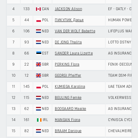
4
133
CAN
JACKSON Alison
EF - OATLY - CA
5
44
POL
ПИКУЛИК Дарья
HUMAN POWERED
6
106
NED
VAN DER WOLF Babette
LIFEPLUS WAHOO
7
93
NED
DE JONG Thalita
LOTTO DSTNY LA
8
66
EST
SANDER Laura Lizette
AG INSURANCE -
9
22
GBR
PERKINS Flora
FENIX-DECEUNIN
10
12
GBR
GEORGI Pfeiffer
TEAM DSM-FIRME
11
145
POL
KUMIEGA Karolina
UAE TEAM ADQ
12
115
NED
BEULING Femke
VOLKERWESSELS 
13
62
NED
BOOGAARD Maaike
AG INSURANCE -
14
161
IRL
MANGAN Fiona
CYNISCA CYCLIN
15
82
NED
BRAAM Danique
CHEVALMEIRE