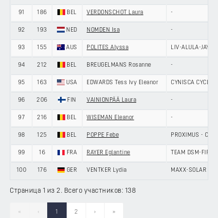
91
186
BEL
VERDONSCHOT Laura
-
92
193
NED
NOMDEN Isa
-
93
155
AUS
POLITES Alyssa
LIV-ALULA-JAYCO
94
212
BEL
BREUGELMANS Rosanne
-
95
163
USA
EDWARDS Tess Ivy Eleanor
CYNISCA CYCLIN
96
206
FIN
VAINIONPÄÄ Laura
-
97
216
BEL
WISEMAN Eleanor
-
98
125
BEL
POPPE Febe
PROXIMUS - CYCL
99
16
FRA
RAYER Eglantine
TEAM DSM-FIRME
100
176
GER
VENTKER Lydia
MAXX-SOLAR RO
Страница 1 из 2. Всего участников: 138
«
‹
1
2
›
»