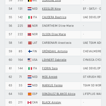
53
205
BEL
SCAVONE Dina
-
54
131
NED
KESSLER Nina
EF - OATLY - CA
55
142
ITA
CAUDERA Beatrice
UAE DEVELOPME
56
225
NOR
SNORTHEIM Stine-Marie
-
57
222
NOR
OLSEN Elise Marie
-
58
141
LAT
CARBONARI Anastasia
UAE TEAM ADQ
59
85
FIN
GRÖNDAHL Antonia
CHEVALMEIRE
60
164
USA
LEHNERT Gabrielle
CYNISCA CYCLIN
61
144
ITA
FIORIN Sara
UAE DEVELOPME
62
71
NED
MOS Anniek
GT KRUSH REBEL
63
33
NED
MARKUS Femke
TEAM SD WORX -
64
103
ESP
GONZALEZ BLANCO Alicia
LIFEPLUS WAHOO
65
211
CAN
BLACK Ainsley
-