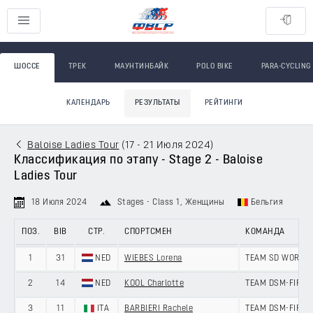
ШОССЕ
ТРЕК
МАУНТИНБАЙК
POLO BIKE
PARA-CYCLING
КАЛЕНДАРЬ
РЕЗУЛЬТАТЫ
РЕЙТИНГИ
Baloise Ladies Tour
(
17 - 21 Июля 2024
)
Классификация по этапу - Stage 2 - Baloise
Ladies Tour
18 Июля 2024
Stages - Class 1
, Женщины
Бельгия
ПОЗ.
BIB
СТР.
СПОРТСМЕН
КОМАНДА
1
31
NED
WIEBES Lorena
TEAM SD WORX -
2
14
NED
KOOL Charlotte
TEAM DSM-FIRME
3
11
ITA
BARBIERI Rachele
TEAM DSM-FIRME