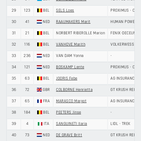
29
123
BEL
SELS Loes
PROXIMUS - CYCL
30
41
NED
RAAIJMAKERS Marit
HUMAN POWERED
31
21
BEL
NORBERT RIBEROLLE Marion
FENIX-DECEUNIN
32
116
BEL
VANHOVE Marith
VOLKERWESSELS 
33
236
NED
VAN DAM Yonna
-
34
121
NED
BOSKAMP Lente
PROXIMUS - CYCL
35
63
BEL
JOORIS Febe
AG INSURANCE -
36
72
GBR
COLBORNE Henrietta
GT KRUSH REBEL
37
65
FRA
MARASCO Margot
AG INSURANCE -
38
184
BEL
PEETERS Jinse
-
39
4
ITA
SANGUINETI Ilaria
LIDL - TREK
40
73
NED
DE GRAVE Britt
GT KRUSH REBEL