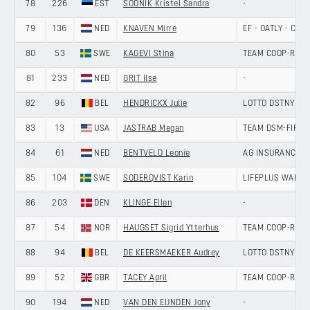
78
226
EST
SOONIK Kristel Sandra
-
79
136
NED
KNAVEN Mirre
EF - OATLY - CA
80
53
SWE
KAGEVI Stina
TEAM COOP-REP
81
233
NED
GRIT Ilse
-
82
96
BEL
HENDRICKX Julie
LOTTO DSTNY LA
83
13
USA
JASTRAB Megan
TEAM DSM-FIRME
84
61
NED
BENTVELD Leonie
AG INSURANCE -
85
104
SWE
SODERQVIST Karin
LIFEPLUS WAHOO
86
203
DEN
KLINGE Ellen
-
87
54
NOR
HAUGSET Sigrid Ytterhus
TEAM COOP-REP
88
94
BEL
DE KEERSMAEKER Audrey
LOTTO DSTNY LA
89
52
GBR
TACEY April
TEAM COOP-REP
90
194
NED
VAN DEN EIJNDEN Jony
-