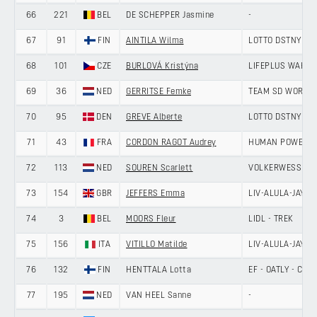
66
221
BEL
DE SCHEPPER Jasmine
-
67
91
FIN
AINTILA Wilma
LOTTO DSTNY LA
68
101
CZE
BURLOVÁ Kristýna
LIFEPLUS WAHOO
69
36
NED
GERRITSE Femke
TEAM SD WORX -
70
95
DEN
GREVE Alberte
LOTTO DSTNY LA
71
43
FRA
CORDON RAGOT Audrey
HUMAN POWERED
72
113
NED
SOUREN Scarlett
VOLKERWESSELS 
73
154
GBR
JEFFERS Emma
LIV-ALULA-JAYCO
74
3
BEL
MOORS Fleur
LIDL - TREK
75
156
ITA
VITILLO Matilde
LIV-ALULA-JAYCO
76
132
FIN
HENTTALA Lotta
EF - OATLY - CA
77
195
NED
VAN HEEL Sanne
-