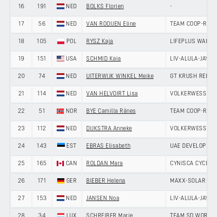
16
191
NED
BOLKS Florien
-
17
56
NED
VAN ROOIJEN Eline
TEAM COOP-REP
18
105
POL
RYSZ Kaja
LIFEPLUS WAHOO
19
151
USA
SCHMID Kaia
LIV-ALULA-JAYCO
20
74
NED
UITERWIJK WINKEL Meike
GT KRUSH REBEL
21
114
NED
VAN HELVOIRT Lisa
VOLKERWESSELS 
22
51
NOR
BYE Camilla Rånes
TEAM COOP-REP
23
112
NED
DIJKSTRA Anneke
VOLKERWESSELS 
24
143
EST
EBRAS Elisabeth
UAE DEVELOPME
25
165
CAN
ROLDAN Mara
CYNISCA CYCLIN
26
171
GER
BIEBER Helena
MAXX-SOLAR RO
27
153
NED
JANSEN Noa
LIV-ALULA-JAYCO
28
34
LUX
SCHREIBER Marie
TEAM SD WORX -