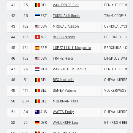
41
25
BEL
VAN EYNDE Fien
FENIX-DECEUNIN
42
55
EST
TUISK Aidi Gerde
TEAM COOP-REP
43
162
USA
MRUGAL Allison
CYNISCA CYCLIN
44
135
SUI
RÜEGG Noemi
EF - OATLY - CA
45
124
ESP
LOPEZ LLULL Margarita
PROXIMUS - CYCL
46
102
USA
FRANZ Heidi
LIFEPLUS WAHOO
47
26
NED
VAN ZUTHEM Cecilia
FENIX-DECEUNIN
48
81
BEL
BEX Nathalie
CHEVALMEIRE
49
111
BEL
DEMEY Valerie
VOLKERWESSELS 
50
234
BEL
MOERMAN Tess
-
51
84
AUS
WATTS Emily
CHEVALMEIRE
52
76
GER
WALDHOFF Lea
GT KRUSH REBEL