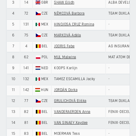
3
14
GBR
SHAW Eilidh
ALBA DEVELOPM
4
72
CZE
NĚMCOVÁ Barbora
TEAM DUKLA PR
5
131
MEX
HINOJOSA CRUZ Romina
-
6
75
CZE
MARKOVÁ Adéla
TEAM DUKLA PR
7
4
BEL
JOORIS Febe
AG INSURANCE 
8
62
POL
MUL Malwina
MAT ATOM DEW
9
141
NED
KOOPS Karlijn
-
10
132
MEX
TAMEZ ESCAMILLA Jacky
-
11
142
HUN
JORDÁN Dorka
-
12
77
CZE
GRULICHOVÁ Eliška
TEAM DUKLA PR
13
82
BEL
VANDERAERDEN Anna
FENIX-DECEUNI
14
81
BEL
VAN SINAEY Xaydee
FENIX-DECEUNI
15
83
BEL
MOERMAN Tess
-