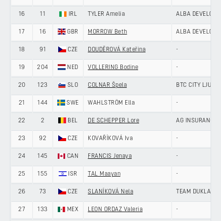
16
11
IRL
TYLER Amelia
ALBA DEVELOPM
17
16
GBR
MORROW Beth
ALBA DEVELOPM
18
91
CZE
DOUDĚROVÁ Kateřina
-
19
204
NED
VOLLERING Bodine
-
20
123
SLO
COLNAR Špela
BTC CITY LJUBL
21
144
SWE
WAHLSTRÖM Ella
-
22
2
BEL
DE SCHEPPER Lore
AG INSURANCE 
23
92
CZE
KOVAŘÍKOVÁ Iva
-
24
145
CAN
FRANCIS Jenaya
-
25
155
ISR
TAL Maayan
-
26
73
CZE
SLANÍKOVÁ Nela
TEAM DUKLA PR
27
133
MEX
LEON ORDAZ Valeria
-