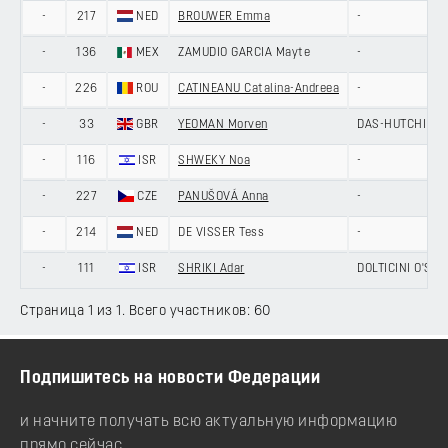
-
217
NED
BROUWER Emma
-
-
136
MEX
ZAMUDIO GARCIA Mayte
-
-
226
ROU
CATINEANU Catalina-Andreea
-
-
33
GBR
YEOMAN Morven
DAS-HUTCHINS
-
116
ISR
SHWEKY Noa
-
-
227
CZE
PANUŠOVÁ Anna
-
-
214
NED
DE VISSER Tess
-
-
111
ISR
SHRIKI Adar
DOLTICINI O'SHE
Страница 1 из 1. Всего участников: 60
Подпишитесь на новости Федерации
и начните получать всю актуальную информацию
прямо сейчас