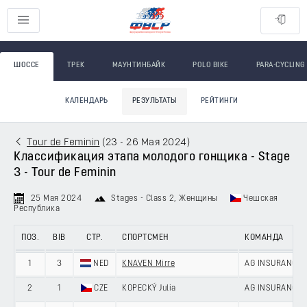
ШОССЕ
ТРЕК
МАУНТИНБАЙК
POLO BIKE
PARA-CYCLING
КАЛЕНДАРЬ
РЕЗУЛЬТАТЫ
РЕЙТИНГИ
Tour de Feminin
(
23 - 26 Мая 2024
)
Классификация этапа молодого гонщика - Stage
3 - Tour de Feminin
25 Мая 2024
Stages - Class 2
, Женщины
Чешская
Республика
ПОЗ.
BIB
СТР.
СПОРТСМЕН
КОМАНДА
1
3
NED
KNAVEN Mirre
AG INSURANCE 
2
1
CZE
KOPECKÝ Julia
AG INSURANCE 