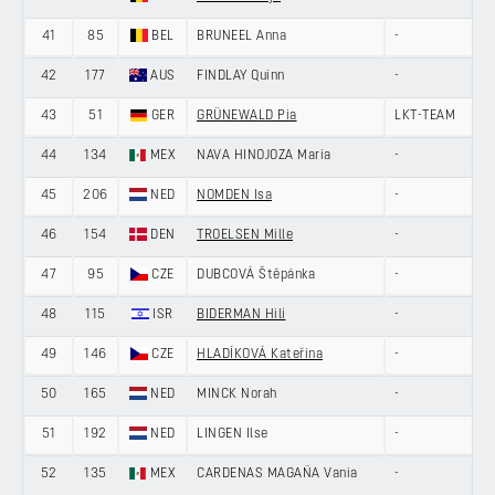
41
85
BEL
BRUNEEL Anna
-
42
177
AUS
FINDLAY Quinn
-
43
51
GER
GRÜNEWALD Pia
LKT-TEAM
44
134
MEX
NAVA HINOJOZA Maria
-
45
206
NED
NOMDEN Isa
-
46
154
DEN
TROELSEN Mille
-
47
95
CZE
DUBCOVÁ Štěpánka
-
48
115
ISR
BIDERMAN Hili
-
49
146
CZE
HLADÍKOVÁ Kateřina
-
50
165
NED
MINCK Norah
-
51
192
NED
LINGEN Ilse
-
52
135
MEX
CARDENAS MAGAÑA Vania
-