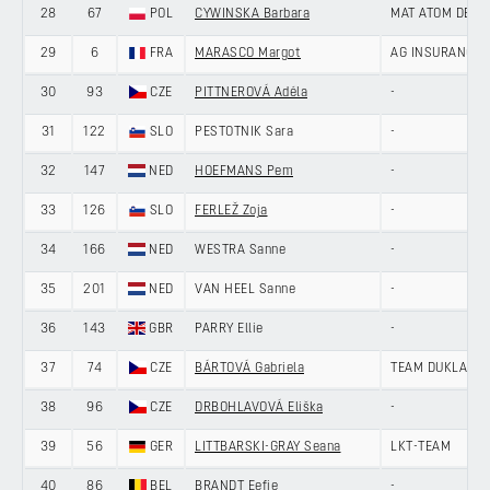
28
67
POL
CYWINSKA Barbara
MAT ATOM DEW
29
6
FRA
MARASCO Margot
AG INSURANCE 
30
93
CZE
PITTNEROVÁ Adéla
-
31
122
SLO
PESTOTNIK Sara
-
32
147
NED
HOEFMANS Pem
-
33
126
SLO
FERLEŽ Zoja
-
34
166
NED
WESTRA Sanne
-
35
201
NED
VAN HEEL Sanne
-
36
143
GBR
PARRY Ellie
-
37
74
CZE
BÁRTOVÁ Gabriela
TEAM DUKLA PR
38
96
CZE
DRBOHLAVOVÁ Eliška
-
39
56
GER
LITTBARSKI-GRAY Seana
LKT-TEAM
40
86
BEL
BRANDT Eefje
-