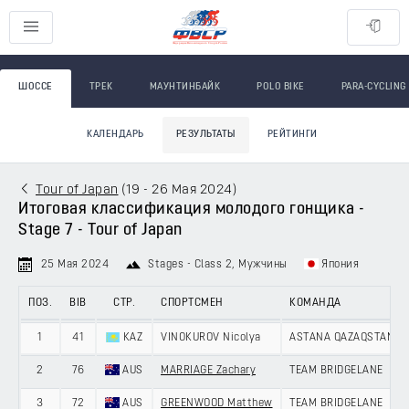
ШОССЕ
ТРЕК
МАУНТИНБАЙК
POLO BIKE
PARA-CYCLING
КАЛЕНДАРЬ
РЕЗУЛЬТАТЫ
РЕЙТИНГИ
Tour of Japan
(
19 - 26 Мая 2024
)
Итоговая классификация молодого гонщика -
Stage 7 - Tour of Japan
25 Мая 2024
Stages - Class 2
, Мужчины
Япония
ПОЗ.
BIB
СТР.
СПОРТСМЕН
КОМАНДА
1
41
KAZ
VINOKUROV Nicolya
ASTANA QAZAQSTAN T
2
76
AUS
MARRIAGE Zachary
TEAM BRIDGELANE
3
72
AUS
GREENWOOD Matthew
TEAM BRIDGELANE