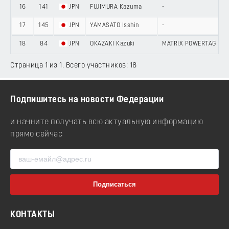
16
141
JPN
FUJIMURA Kazuma
-
17
145
JPN
YAMASATO Isshin
-
18
84
JPN
OKAZAKI Kazuki
MATRIX POWERTAG
Страница 1 из 1. Всего участников: 18
Подпишитесь на новости Федерации
и начните получать всю актуальную информацию
прямо сейчас
КОНТАКТЫ