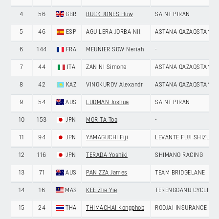
4
56
GBR
BUCK JONES Huw
SAINT PIRAN
5
46
ESP
AGUILERA JORBA Nil
ASTANA QAZAQSTAN D
6
144
FRA
MEUNIER SOW Neriah
-
7
44
ITA
ZANINI Simone
ASTANA QAZAQSTAN D
8
42
KAZ
VINOKUROV Alexandr
ASTANA QAZAQSTAN D
9
54
AUS
LUDMAN Joshua
SAINT PIRAN
10
153
JPN
MORITA Toa
-
11
94
JPN
YAMAGUCHI Eiji
LEVANTE FUJI SHIZUOK
12
116
JPN
TERADA Yoshiki
SHIMANO RACING
13
71
AUS
PANIZZA James
TEAM BRIDGELANE
14
16
MAS
KEE Zhe Yie
TERENGGANU CYCLING 
15
24
THA
THIMACHAI Kongphob
ROOJAI INSURANCE