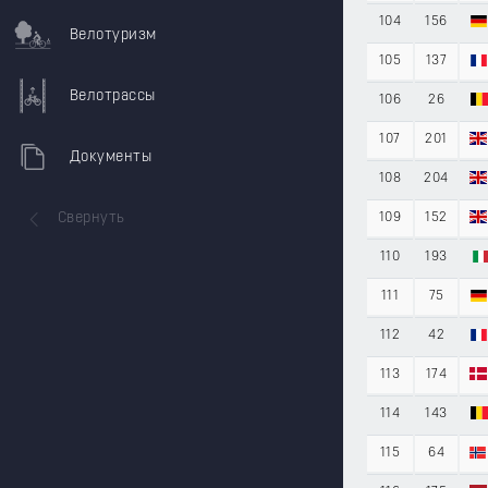
104
156
Велотуризм
105
137
Велотрассы
106
26
107
201
Документы
108
204
Свернуть
109
152
110
193
111
75
112
42
113
174
114
143
115
64