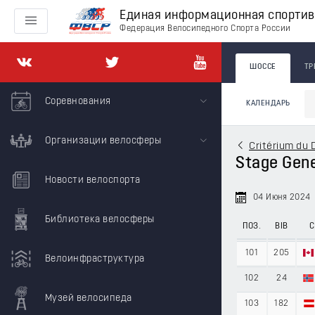
Единая информационная спорти
Федерация Велосипедного Спорта России
ШОССЕ
ТР
Соревнования
КАЛЕНДАРЬ
Организации велосферы
Critérium du 
Stage Gene
Новости велоспорта
04 Июня 2024
Библиотека велосферы
ПОЗ.
BIB
С
101
205
Велоинфраструктура
102
24
Музей велосипеда
103
182