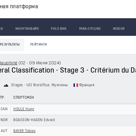
вная платформа
ЕК
МАУНТИНБАЙК
POLO BIKE
PARA-CYCLING
INDOOR
РЕЗУЛЬТАТЫ
РЕЙТИНГИ
Dauphiné
(
02 - 09 Июня 2024
)
ral Classification - Stage 3 - Critérium du 
Stages - UCI WorldTour
, Мужчины
Франция
ТР.
СПОРТСМЕН
CAN
HOULE Hugo
NOR
BOASSON-HAGEN Edvald
AUT
BAYER Tobias