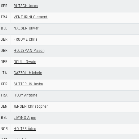
GER
RUTSCH Jonas
FRA
VENTURINI Clement
BEL
NAESEN Oliver
GBR
FROOME Chris
GBR
HOLLYMAN Mason
GBR
DOULL Owain
ITA
GAZZOLI Michele
GER
SÜTTERLIN Jasha
FRA
HUBY Antoine
DEN
JENSEN Christopher
BEL
LIVYNS Arjen
NOR
HOLTER Ådne