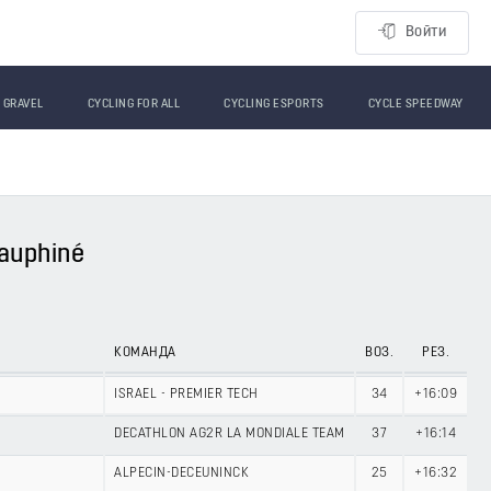
Войти
GRAVEL
CYCLING FOR ALL
CYCLING ESPORTS
CYCLE SPEEDWAY
Dauphiné
КОМАНДА
ВОЗ.
РЕЗ.
ISRAEL - PREMIER TECH
34
+16:09
DECATHLON AG2R LA MONDIALE TEAM
37
+16:14
ALPECIN-DECEUNINCK
25
+16:32