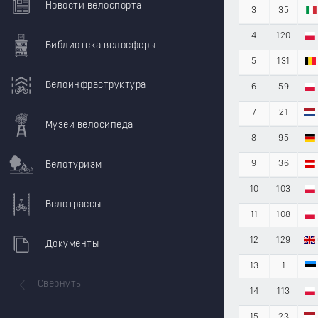
Новости велоспорта
3
35
4
120
Библиотека велосферы
5
131
Велоинфраструктура
6
59
7
21
Музей велосипеда
8
95
Велотуризм
9
36
10
103
Велотрассы
11
108
12
129
Документы
13
1
Свернуть
14
113
15
23