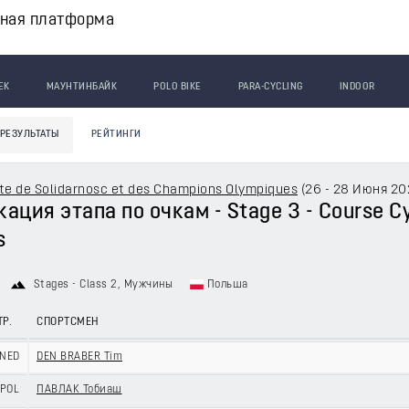
вная платформа
ЕК
МАУНТИНБАЙК
POLO BIKE
PARA-CYCLING
INDOOR
РЕЗУЛЬТАТЫ
РЕЙТИНГИ
ste de Solidarnosc et des Champions Olympiques
(
26 - 28 Июня 2
ция этапа по очкам - Stage 3 - Course Cyc
s
Stages - Class 2
, Мужчины
Польша
ТР.
СПОРТСМЕН
NED
DEN BRABER Tim
POL
ПАВЛАК Тобиаш