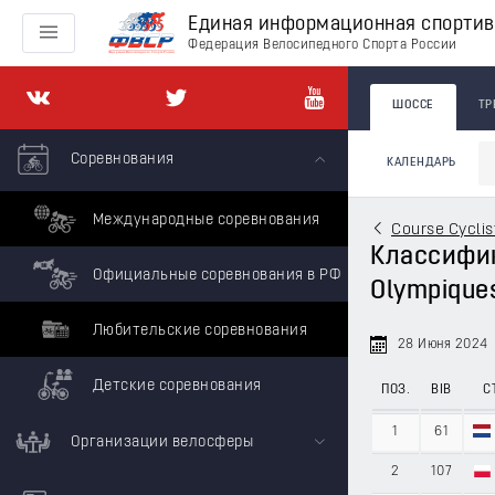
Единая информационная спорти
Федерация Велосипедного Спорта России
ШОССЕ
ТР
Соревнования
КАЛЕНДАРЬ
Международные соревнования
Course Cycli
Классифика
Официальные соревнования в РФ
Olympique
Любительские соревнования
28 Июня 2024
Детские соревнования
ПОЗ.
BIB
С
1
61
Организации велосферы
2
107