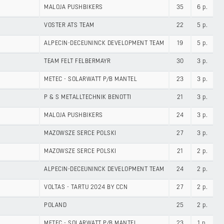
MALOJA PUSHBIKERS
35
6 p.
VOSTER ATS TEAM
22
5 p.
ALPECIN-DECEUNINCK DEVELOPMENT TEAM
19
5 p.
TEAM FELT FELBERMAYR
30
3 p.
METEC - SOLARWATT P/B MANTEL
23
3 p.
P & S METALLTECHNIK BENOTTI
21
3 p.
MALOJA PUSHBIKERS
24
3 p.
MAZOWSZE SERCE POLSKI
27
3 p.
MAZOWSZE SERCE POLSKI
21
2 p.
ALPECIN-DECEUNINCK DEVELOPMENT TEAM
24
2 p.
VOLTAS - TARTU 2024 BY CCN
27
2 p.
POLAND
25
2 p.
METEC - SOLARWATT P/B MANTEL
23
1 p.