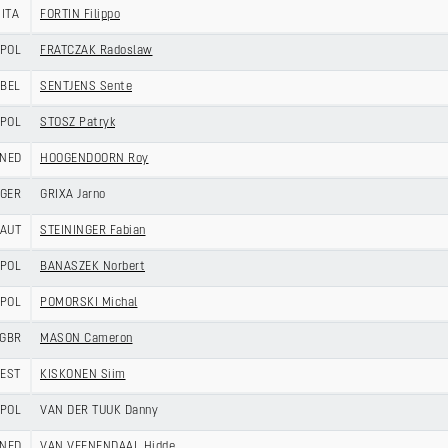
ITA
FORTIN Filippo
POL
FRATCZAK Radoslaw
BEL
SENTJENS Sente
POL
STOSZ Patryk
NED
HOOGENDOORN Roy
GER
GRIXA Jarno
AUT
STEININGER Fabian
POL
BANASZEK Norbert
POL
POMORSKI Michal
GBR
MASON Cameron
EST
KISKONEN Siim
POL
VAN DER TUUK Danny
NED
VAN VEENENDAAL Hidde