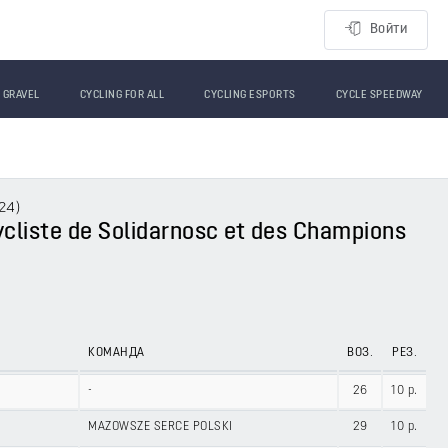
Войти
GRAVEL
CYCLING FOR ALL
CYCLING ESPORTS
CYCLE SPEEDWAY
024
)
liste de Solidarnosc et des Champions
КОМАНДА
ВОЗ.
РЕЗ.
-
26
10 p.
MAZOWSZE SERCE POLSKI
29
10 p.