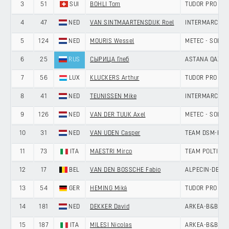
3
51
SUI
BOHLI Tom
TUDOR PRO CY
4
47
NED
VAN SINTMAARTENSDIJK Roel
INTERMARCHÉ 
5
124
NED
MOURIS Wessel
METEC - SOLA
6
25
RUS
СЫРИЦА Глеб
ASTANA QAZAQ
7
56
LUX
KLUCKERS Arthur
TUDOR PRO CY
8
41
NED
TEUNISSEN Mike
INTERMARCHÉ 
9
126
NED
VAN DER TUUK Axel
METEC - SOLA
10
31
NED
VAN UDEN Casper
TEAM DSM-FIR
11
73
ITA
MAESTRI Mirco
TEAM POLTI K
12
17
BEL
VAN DEN BOSSCHE Fabio
ALPECIN-DECE
13
54
GER
HEMING Miká
TUDOR PRO CY
14
181
NED
DEKKER David
ARKEA-B&B HO
15
187
ITA
MILESI Nicolas
ARKEA-B&B HO