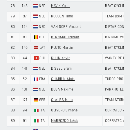
78
143
NED
HAVIK Yoeri
BEAT CYCLING 
79
37
NED
ROOSEN Timo
TEAM DSM-FIR
80
154
NED
VAN DORP Vincent
DIFTAR CONTI
81
81
BEL
BERNARD Thibaut
BINGOAL WB D
82
146
LAT
PLUTO Martin
BEAT CYCLING 
83
44
SUI
KUHN Kevin
WANTY-RE UZ-
84
141
NED
DISSEL Bram
BEAT CYCLING 
85
52
FRA
CHARRIN Aloïs
TUDOR PRO CY
86
131
NED
DUBA Maxime
PARKHOTEL VA
87
171
GER
CLAUSS Marc
TEAM STORCK 
88
94
ITA
OLIVERO Simone
CORRATEC VINI
89
91
ITA
MARECZKO Jakub
CORRATEC VINI