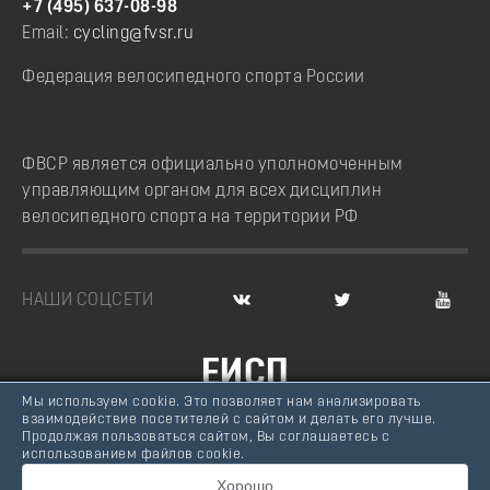
+7 (495) 637-08-98
Email:
cycling@fvsr.ru
Федерация велосипедного спорта России
ФВСР является официально уполномоченным
управляющим органом для всех дисциплин
велосипедного спорта на территории РФ
НАШИ СОЦСЕТИ
ЕИСП
Мы используем cookie. Это позволяет нам анализировать
ВЕЛОСПОРТ РОССИИ
взаимодействие посетителей с сайтом и делать его лучше.
Продолжая пользоваться сайтом, Вы соглашаетесь с
© Федерация велосипедного спорта России, 2007 -
использованием файлов cookie.
2026
Хорошо