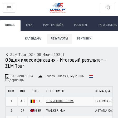
ШОССЕ
ТРЕК
МАУНТИНБАЙК
POLO BIKE
PARA-CYCLING
КАЛЕНДАРЬ
РЕЗУЛЬТАТЫ
РЕЙТИНГИ
ZLM Tour
(
05 - 09 Июня 2024
)
Общая классификация - Итоговый результат -
ZLM Tour
09 Июня 2024
Stages - Class 1
, Мужчины
Нидерланды
ПОЗ.
BIB
СТР.
СПОРТСМЕН
КОМАНДА
1
43
BEL
HERREGODTS Rune
INTERMARCHÉ 
2
27
GBR
WALKER Max
ASTANA QAZAQ