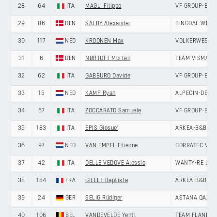
28
64
ITA
MAGLI Filippo
VF GROUP-BARD
29
86
DEN
SALBY Alexander
BINGOAL WB
30
117
NED
KROONEN Max
VOLKERWESSEL
31
6
DEN
NØRTOFT Morten
TEAM VISMA | 
32
62
ITA
GABBURO Davide
VF GROUP-BARD
33
15
NED
KAMP Ryan
ALPECIN-DECE
34
67
ITA
ZOCCARATO Samuele
VF GROUP-BARD
35
183
ITA
EPIS Giosue'
ARKEA-B&B HO
36
97
NED
VAN EMPEL Etienne
CORRATEC VINI
37
42
ITA
DELLE VEDOVE Alessio
WANTY-RE UZ-
38
184
FRA
GILLET Baptiste
ARKEA-B&B HO
39
24
GER
SELIG Rüdiger
ASTANA QAZAQ
40
106
BEL
VANDEVELDE Yentl
TEAM FLANDERS