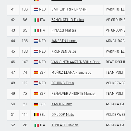
41
136
NED
ВАН ШИП Ян Виллем
PARKHOTEL VA
42
66
ITA
ZANONCELLO Enrico
VF GROUP-BARD
43
65
ITA
PINAZZI Mattia
VF GROUP-BARD
44
186
NED
JANSSEN Lucas
ARKEA-B&B HO
45
133
NED
KRIJNSEN Jelte
PARKHOTEL VA
46
147
NED
VAN SINTMAARTENSDIJK Daan
BEAT CYCLING 
47
74
ESP
MUÑOZ LLANA Francisco
TEAM POLTI K
48
112
NED
DE JONG Timo
VOLKERWESSEL
49
75
ESP
PEÑALVER ANIORTE Manuel
TEAM POLTI K
50
21
GER
KANTER Max
ASTANA QAZAQ
51
114
BEL
OMLOOP Mats
VOLKERWESSEL
52
26
ITA
TONEATTI Davide
ASTANA QAZAQ