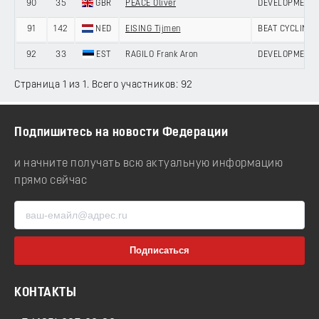
90
35
GBR
PEACE Oliver
DEVELOPMENT 
91
142
NED
EISING Tijmen
BEAT CYCLING 
92
33
EST
RAGILO Frank Aron
DEVELOPMENT 
Страница 1 из 1. Всего участников: 92
Подпишитесь на новости Федерации
и начните получать всю актуальную информацию
прямо сейчас
КОНТАКТЫ