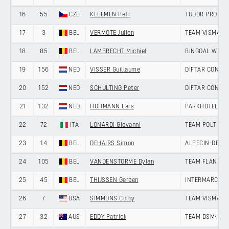
16
55
CZE
KELEMEN Petr
TUDOR PRO CY
17
3
BEL
VERMOTE Julien
TEAM VISMA | L
18
85
BEL
LAMBRECHT Michiel
BINGOAL WB D
19
156
NED
VISSER Guillaume
DIFTAR CONTI
20
152
NED
SCHULTING Peter
DIFTAR CONTI
21
132
NED
HOHMANN Lars
PARKHOTEL VA
22
72
ITA
LONARDI Giovanni
TEAM POLTI K
23
14
BEL
DEHAIRS Simon
ALPECIN-DECE
24
105
BEL
VANDENSTORME Dylan
TEAM FLANDERS
25
45
BEL
THIJSSEN Gerben
INTERMARCHÉ 
26
7
USA
SIMMONS Colby
TEAM VISMA | 
27
32
AUS
EDDY Patrick
TEAM DSM-FIR