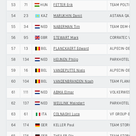
53
71
HUN
FETTER Erik
TEAM POLTI K
54
23
KAZ
MARUKHIN Daniil
ASTANA QAZAQ
55
34
NED
NABERMAN Tim
TEAM DSM-FIR
56
95
GBR
STEWART Mark
CORRATEC VINI
57
13
BEL
PLANCKAERT Edward
ALPECIN-DECE
58
134
NED
HEIJNEN Philip
PARKHOTEL VA
59
16
BEL
VANDEPUTTE Niels
ALPECIN-DECE
60
104
BEL
VANDENBRANDEN Noah
TEAM FLANDERS
61
111
NED
ABMA Elmar
VOLKERWESSEL
62
137
NED
WEULINK Meindert
PARKHOTEL VA
63
61
ITA
COLNAGHI Luca
VF GROUP-BARD
64
174
GER
KELLER Paul
TEAM STORCK 