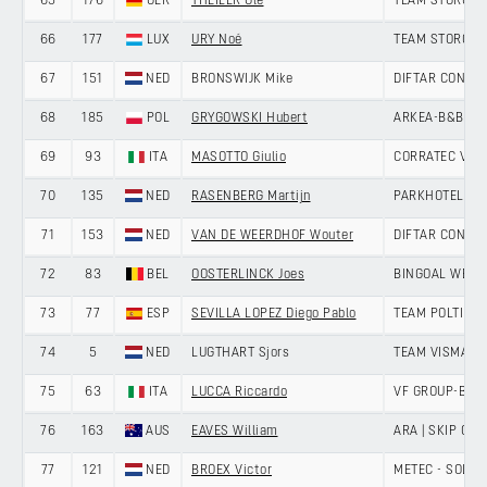
65
176
GER
THEILER Ole
TEAM STORCK 
66
177
LUX
URY Noé
TEAM STORCK 
67
151
NED
BRONSWIJK Mike
DIFTAR CONTI
68
185
POL
GRYGOWSKI Hubert
ARKEA-B&B HO
69
93
ITA
MASOTTO Giulio
CORRATEC VINI
70
135
NED
RASENBERG Martijn
PARKHOTEL VA
71
153
NED
VAN DE WEERDHOF Wouter
DIFTAR CONTI
72
83
BEL
OOSTERLINCK Joes
BINGOAL WB D
73
77
ESP
SEVILLA LOPEZ Diego Pablo
TEAM POLTI K
74
5
NED
LUGTHART Sjors
TEAM VISMA | 
75
63
ITA
LUCCA Riccardo
VF GROUP-BARD
76
163
AUS
EAVES William
ARA | SKIP CAP
77
121
NED
BROEX Victor
METEC - SOLA