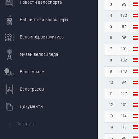
Новости велоспорта
3
99
4
133
Библиотека велосферы
5
97
Велоинфраструктура
6
96
7
131
Музей велосипеда
8
132
Велотуризм
9
140
10
94
Велотрассы
11
127
12
101
Документы
13
114
Свернуть
14
115
15
98