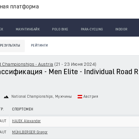
вная платформа
ЕК
МАУНТИНБАЙК
POLO BIKE
PARA-CYCLING
INDOOR
РЕЗУЛЬТАТЫ
РЕЙТИНГИ
 Championships - Austria
(
21 - 23 Июня 2024
)
сификация - Men Elite - Individual Road R
National Championships
, Мужчины
Австрия
ТР.
СПОРТСМЕН
AUT
HAJEK Alexander
AUT
MÜHLBERGER Gregor