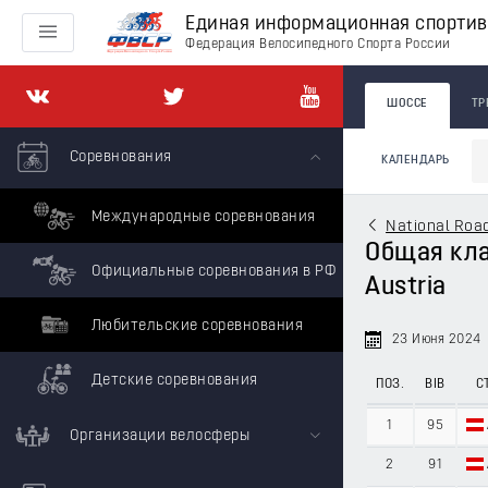
Единая информационная спорти
Федерация Велосипедного Спорта России
ШОССЕ
ТР
Соревнования
КАЛЕНДАРЬ
Международные соревнования
National Road
Общая клас
Официальные соревнования в РФ
Austria
Любительские соревнования
23 Июня 2024
Детские соревнования
ПОЗ.
BIB
С
1
95
Организации велосферы
2
91