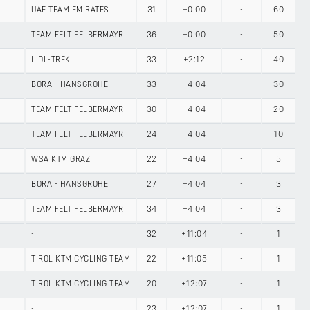
UAE TEAM EMIRATES
31
+0:00
-
60
TEAM FELT FELBERMAYR
36
+0:00
-
50
LIDL-TREK
33
+2:12
-
40
BORA - HANSGROHE
33
+4:04
-
30
TEAM FELT FELBERMAYR
30
+4:04
-
20
TEAM FELT FELBERMAYR
24
+4:04
-
10
WSA KTM GRAZ
22
+4:04
-
5
BORA - HANSGROHE
27
+4:04
-
3
TEAM FELT FELBERMAYR
34
+4:04
-
3
-
32
+11:04
-
1
TIROL KTM CYCLING TEAM
22
+11:05
-
1
TIROL KTM CYCLING TEAM
20
+12:07
-
1
-
23
+12:07
-
1