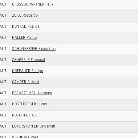
AUT
GROSSSCHARTNER Felix
AUT
ZOIDL Riccardo
AUT
KONRAD Patrick
AUT
HALLER Marco
AUT
SCHÖNBERGER Sebastian
AUT
ZANGERLE Emanuel
AUT
HOFBAUER Philipp
AUT
GAMPER Patrick
AUT
PERNSTEINER Hermann
AUT
PÖSTLBERGER Lukas
AUT
BUSCHEK Paul
AUT
ECKERSTORFER Benjamin
AUT
VERBNJAK Paul