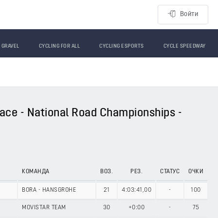
Войти
GRAVEL
CYCLING FOR ALL
CYCLING ESPORTS
CYCLE SPEEDWAY
ace - National Road Championships -
КОМАНДА
ВОЗ.
РЕЗ.
СТАТУС
ОЧКИ
BORA - HANSGROHE
21
4:03:41,00
-
100
MOVISTAR TEAM
30
+0:00
-
75