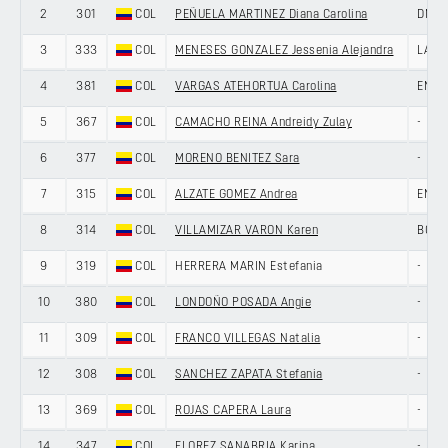
2
301
COL
PEÑUELA MARTINEZ Diana Carolina
DNA 
3
333
COL
MENESES GONZALEZ Jessenia Alejandra
LABO
4
381
COL
VARGAS ATEHORTUA Carolina
ENEI
5
367
COL
CAMACHO REINA Andreidy Zulay
-
6
377
COL
MORENO BENITEZ Sara
-
7
315
COL
ALZATE GOMEZ Andrea
ENEI
8
314
COL
VILLAMIZAR VARON Karen
BONE
9
319
COL
HERRERA MARIN Estefania
-
10
380
COL
LONDOÑO POSADA Angie
-
11
309
COL
FRANCO VILLEGAS Natalia
-
12
308
COL
SANCHEZ ZAPATA Stefania
-
13
369
COL
ROJAS CAPERA Laura
-
14
347
COL
FLOREZ SANABRIA Karina
-