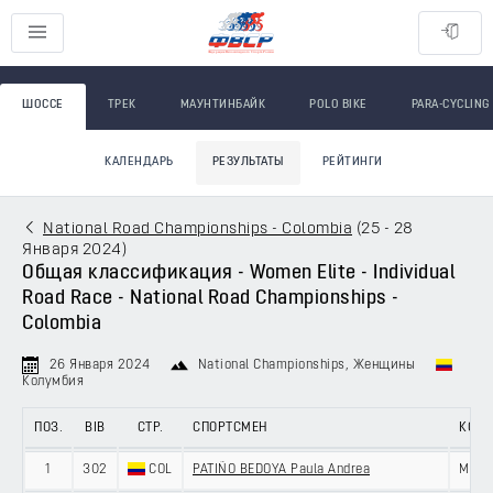
ШОССЕ
ТРЕК
МАУНТИНБАЙК
POLO BIKE
PARA-CYCLING
КАЛЕНДАРЬ
РЕЗУЛЬТАТЫ
РЕЙТИНГИ
National Road Championships - Colombia
(
25 - 28
Января 2024
)
Общая классификация - Women Elite - Individual
Road Race - National Road Championships -
Colombia
26 Января 2024
National Championships
, Женщины
Колумбия
ПОЗ.
BIB
СТР.
СПОРТСМЕН
КОМ
1
302
COL
PATIÑO BEDOYA Paula Andrea
MOVI