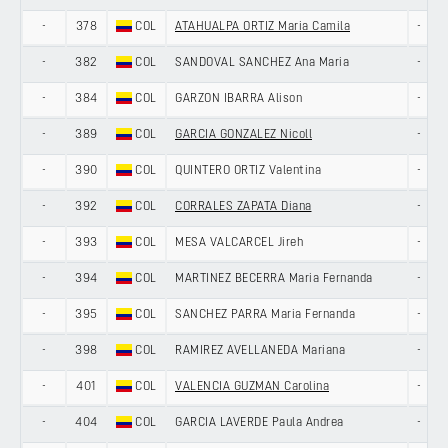
-
378
COL
ATAHUALPA ORTIZ Maria Camila
-
-
382
COL
SANDOVAL SANCHEZ Ana Maria
-
-
384
COL
GARZON IBARRA Alison
-
-
389
COL
GARCIA GONZALEZ Nicoll
-
-
390
COL
QUINTERO ORTIZ Valentina
-
-
392
COL
CORRALES ZAPATA Diana
-
-
393
COL
MESA VALCARCEL Jireh
-
-
394
COL
MARTINEZ BECERRA Maria Fernanda
-
-
395
COL
SANCHEZ PARRA Maria Fernanda
-
-
398
COL
RAMIREZ AVELLANEDA Mariana
-
-
401
COL
VALENCIA GUZMAN Carolina
-
-
404
COL
GARCIA LAVERDE Paula Andrea
-