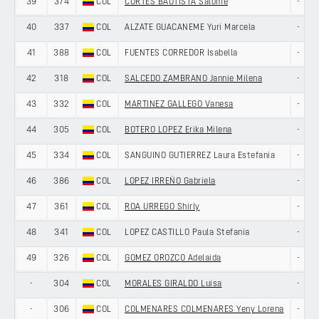
39
374
COL
CORTES BAUTISTA Salome
-
40
337
COL
ALZATE GUACANEME Yuri Marcela
-
41
388
COL
FUENTES CORREDOR Isabella
-
42
318
COL
SALCEDO ZAMBRANO Jannie Milena
-
43
332
COL
MARTINEZ GALLEGO Vanesa
-
44
305
COL
BOTERO LOPEZ Erika Milena
-
45
334
COL
SANGUINO GUTIERREZ Laura Estefania
-
46
386
COL
LOPEZ IRREÑO Gabriela
-
47
361
COL
ROA URREGO Shirly
-
48
341
COL
LOPEZ CASTILLO Paula Stefania
-
49
326
COL
GOMEZ OROZCO Adelaida
-
-
304
COL
MORALES GIRALDO Luisa
-
-
306
COL
COLMENARES COLMENARES Yeny Lorena
-