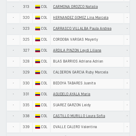
-
313
COL
CARMONA OROZCO Natalia
-
-
320
COL
HERNANDEZ GOMEZ Lina Marcela
-
-
323
COL
CARRASCO VILLALBA Paula Andrea
-
-
325
COL
CORDOBA VARGAS Mayerly
-
-
327
COL
ARDILA PINZON Leydi Liliana
-
-
328
COL
BLAS BARRIOS Adriana Adrian
-
-
329
COL
CALDERON GARCIA Ruby Marcela
-
-
330
COL
BEDOYA TABARES Juanita
-
-
331
COL
AGUDELO AYALA Maria
-
-
335
COL
SUAREZ GARZON Leidy
-
-
338
COL
CASTILLO MURILLO Laura Sofia
-
-
339
COL
OVALLE CALERO Valentina
-