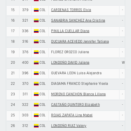
15
379
COL
CARDENAS TORRES Elvia
-
16
321
COL
SANABRIA SANCHEZ Ana Cristina
-
17
336
COL
PINILLA CUELLAR Diana
-
18
316
COL
DUCUARA ACEVEDO Jennifer Tatiana
-
19
376
COL
FLOREZ OROZCO Juliana
-
20
400
COL
LONDOÑO DAVID Juliana
WCC 
21
396
COL
GUEVARA LEON Luisa Alejandra
-
22
370
COL
DIAGAMA FRANCO Stephanie Yisela
-
23
311
COL
MORENO CANCHON Blanca Liliana
-
24
322
COL
CASTAÑO QUINTERO Elizabeth
-
25
303
COL
ROJAS ZAPATA Lina Mabel
-
26
312
COL
LONDOÑO RUIZ Valery
-