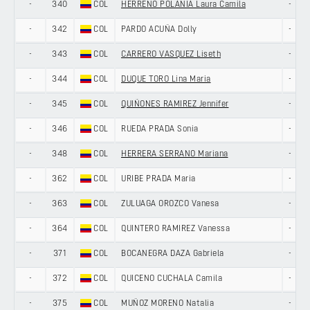
-
340
COL
HERREÑO POLANIA Laura Camila
-
-
342
COL
PARDO ACUÑA Dolly
-
-
343
COL
CARRERO VASQUEZ Liseth
-
-
344
COL
DUQUE TORO Lina Maria
-
-
345
COL
QUIÑONES RAMIREZ Jennifer
-
-
346
COL
RUEDA PRADA Sonia
-
-
348
COL
HERRERA SERRANO Mariana
-
-
362
COL
URIBE PRADA Maria
-
-
363
COL
ZULUAGA OROZCO Vanesa
-
-
364
COL
QUINTERO RAMIREZ Vanessa
-
-
371
COL
BOCANEGRA DAZA Gabriela
-
-
372
COL
QUICENO CUCHALA Camila
-
-
375
COL
MUÑOZ MORENO Natalia
-