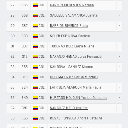
27
385
COL
GARZON CIFUENTES Natalia
-
28
368
COL
SALCEDO SALAMANCA Juanita
-
29
387
COL
BARRIOS RIVEROS Paula
-
30
383
COL
SOLER ESPINOSA Daniela
-
31
307
COL
TOCONAS RUIZ Laura Milena
-
32
317
COL
NARANJO HENAO Luisa Fernanda
-
33
365
COL
SANDOVAL SANHEZ Sharon
-
34
310
COL
GULUMA ORTIZ Serika Mitchell
-
35
324
COL
LATRIGLIA ALARCON Maria Paula
-
36
349
COL
HURTADO HOLGUIN Yesica Geraldine
-
37
391
COL
SANCHEZ MELO Jennifer
-
38
366
COL
ROSAS FONSECA Andrea Catalina
-