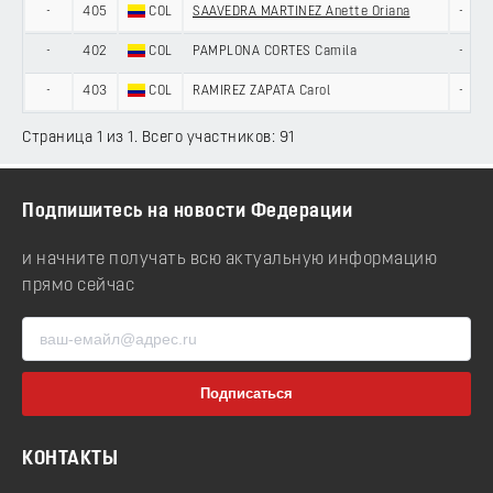
-
405
COL
SAAVEDRA MARTINEZ Anette Oriana
-
-
402
COL
PAMPLONA CORTES Camila
-
-
403
COL
RAMIREZ ZAPATA Carol
-
Страница 1 из 1. Всего участников: 91
Подпишитесь на новости Федерации
и начните получать всю актуальную информацию
прямо сейчас
КОНТАКТЫ