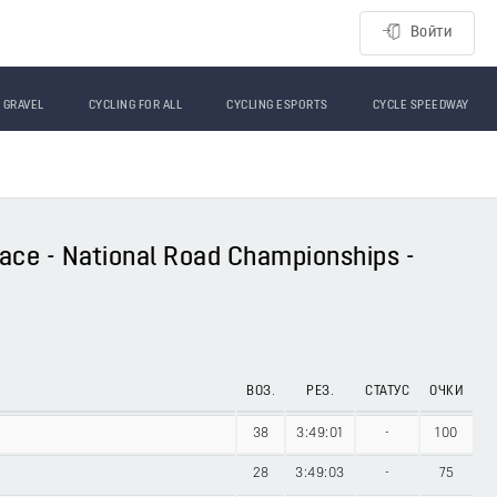
Войти
GRAVEL
CYCLING FOR ALL
CYCLING ESPORTS
CYCLE SPEEDWAY
ace - National Road Championships -
ВОЗ.
РЕЗ.
СТАТУС
ОЧКИ
38
3:49:01
-
100
28
3:49:03
-
75