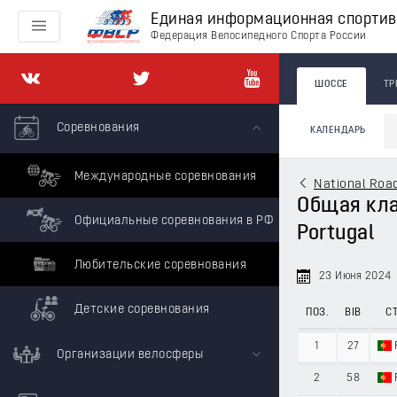
Единая информационная спорти
Федерация Велосипедного Спорта России
ШОССЕ
ТР
Соревнования
КАЛЕНДАРЬ
Международные соревнования
National Roa
Общая клас
Официальные соревнования в РФ
Portugal
Любительские соревнования
23 Июня 2024
Детские соревнования
ПОЗ.
BIB
СТ
1
27
Организации велосферы
2
58