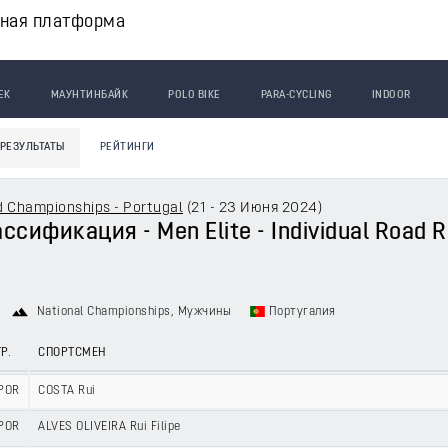
вная платформа
ЕК
МАУНТИНБАЙК
POLO BIKE
PARA-CYCLING
INDOOR
РЕЗУЛЬТАТЫ
РЕЙТИНГИ
d Championships - Portugal
(
21 - 23 Июня 2024
)
сификация - Men Elite - Individual Road R
National Championships
, Мужчины
Португалия
Р.
СПОРТСМЕН
POR
COSTA Rui
POR
ALVES OLIVEIRA Rui Filipe