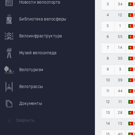
Новости велоспорта
3
34
4
12
Библиотека велосферы
5
1
Велоинфраструктура
6
55
7
14
Музей велосипеда
8
30
Велотуризм
9
3
10
39
Велотрассы
11
44
12
11
Документы
13
28
Свернуть
14
13
15
40