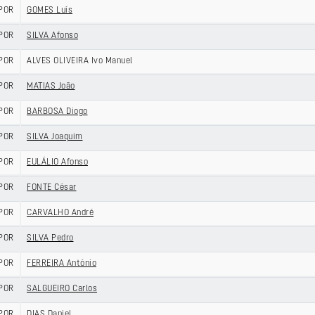
POR
GOMES Luís
POR
SILVA Afonso
POR
ALVES OLIVEIRA Ivo Manuel
POR
MATIAS João
POR
BARBOSA Diogo
POR
SILVA Joaquim
POR
EULÁLIO Afonso
POR
FONTE César
POR
CARVALHO André
POR
SILVA Pedro
POR
FERREIRA António
POR
SALGUEIRO Carlos
POR
DIAS Daniel