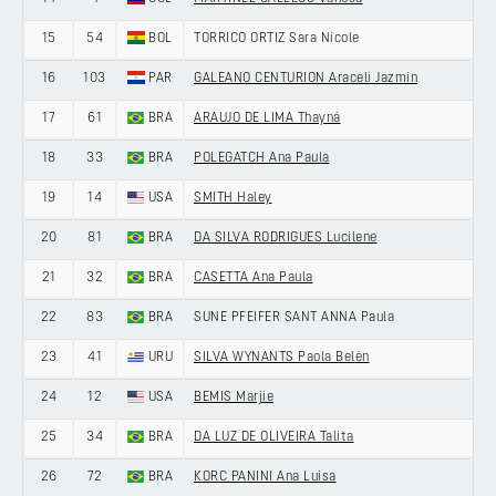
15
54
BOL
TORRICO ORTIZ Sara Nicole
16
103
PAR
GALEANO CENTURION Araceli Jazmin
17
61
BRA
ARAUJO DE LIMA Thayná
18
33
BRA
POLEGATCH Ana Paula
19
14
USA
SMITH Haley
20
81
BRA
DA SILVA RODRIGUES Lucilene
21
32
BRA
CASETTA Ana Paula
22
83
BRA
SUNE PFEIFER SANT ANNA Paula
23
41
URU
SILVA WYNANTS Paola Belén
24
12
USA
BEMIS Marjie
25
34
BRA
DA LUZ DE OLIVEIRA Talita
26
72
BRA
KORC PANINI Ana Luisa