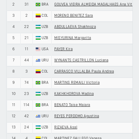
2
31
BRA
GOUVEA VIEIRA ALMEIDA MAGALHAES Ana Vitoria
3
2
COL
MORENO BENITEZ Sara
4
22
UZB
ABDULLAEVA Shakhnoza
5
21
UZB
MISYURINA Margarita
6
11
USA
PAYER Kira
7
44
URU
WYNANTS CASTRILLON Luciana
8
3
COL
CARRASCO VILLALBA Paula Andrea
9
74
BRA
MARTINS REMAILI Victoria
10
23
UZB
KAKHKHOROVA Madina
11
114
BRA
BENATO Taise Maiara
12
42
URU
REYES PERDOMO Agustina
13
24
UZB
RIZAEVA Asal
14
4
COL
MARTINEZ GALLEGO Vanesa