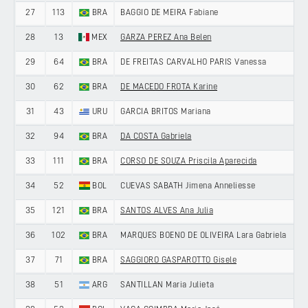
27
113
BRA
BAGGIO DE MEIRA Fabiane
28
13
MEX
GARZA PEREZ Ana Belen
29
64
BRA
DE FREITAS CARVALHO PARIS Vanessa
30
62
BRA
DE MACEDO FROTA Karine
31
43
URU
GARCIA BRITOS Mariana
32
94
BRA
DA COSTA Gabriela
33
111
BRA
CORSO DE SOUZA Priscila Aparecida
34
52
BOL
CUEVAS SABATH Jimena Anneliesse
35
121
BRA
SANTOS ALVES Ana Julia
36
102
BRA
MARQUES BOENO DE OLIVEIRA Lara Gabriela
37
71
BRA
SAGGIORO GASPAROTTO Gisele
38
51
ARG
SANTILLAN Maria Julieta