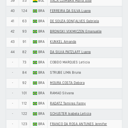
39
53
BOL
VACA COIMBRA Maria José
40
124
BRA
FERREIRA DA SILVA Luana
41
63
BRA
DE SOUZA GONÇALVES Gabriela
42
93
BRA
BRONISKI VIXIMICZEN Emanuelle
43
91
BRA
KUNKEL Amanda
44
82
BRA
DA SILVA PATZLAFF Luana
-
73
BRA
COBEIO MARQUES Leticia
-
84
BRA
STRUBE LIMA Bruna
-
92
BRA
MOURA COSTA Debora
-
101
BRA
RAMAO Silvana
-
112
BRA
RADATZ Tamires Fanny
-
122
BRA
SCHUSTER Isabela Leticia
-
123
BRA
FRANCO DA ROSA ANTUNES Jennifer