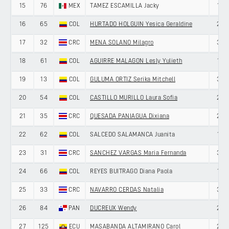
15
76
MEX
TAMEZ ESCAMILLA Jacky
19
16
65
COL
HURTADO HOLGUIN Yesica Geraldine
23
17
32
CRC
MENA SOLANO Milagro
30
18
61
COL
AGUIRRE MALAGON Lesly Yulieth
18
19
13
COL
GULUMA ORTIZ Serika Mitchell
33
20
54
COL
CASTILLO MURILLO Laura Sofia
24
21
35
CRC
QUESADA PANIAGUA Dixiana
20
22
62
COL
SALCEDO SALAMANCA Juanita
19
23
31
CRC
SANCHEZ VARGAS Maria Fernanda
35
24
66
COL
REYES BUITRAGO Diana Paola
19
25
33
CRC
NAVARRO CERDAS Natalia
32
26
84
PAN
DUCREUX Wendy
28
27
125
ECU
MASABANDA ALTAMIRANO Carol
20