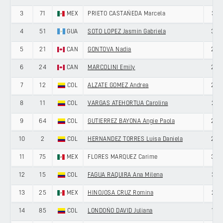
3
71
MEX
PRIETO CASTAÑEDA Marcela
31
4
51
GUA
SOTO LOPEZ Jasmin Gabriela
30
5
21
CAN
GONTOVA Nadia
23
6
24
CAN
MARCOLINI Emily
28
7
12
COL
ALZATE GOMEZ Andrea
27
8
11
COL
VARGAS ATEHORTUA Carolina
21
9
64
COL
GUTIERREZ BAYONA Angie Paola
22
10
2
COL
HERNANDEZ TORRES Luisa Daniela
26
11
75
MEX
FLORES MARQUEZ Carime
33
12
15
COL
FAGUA RAQUIRA Ana Milena
31
13
25
MEX
HINOJOSA CRUZ Romina
21
14
85
COL
LONDOÑO DAVID Juliana
18