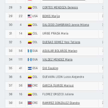
28
3
COL
CORTES MENDOZA Genesis
21
29
22
USA
BEMIS Marjie
23
30
4
COL
SALCEDO ZAMBRANO Jannie Milena
35
31
14
COL
URIBE PRADA Maria
19
32
5
COL
DUEÑAS GOMEZ Yesi Tatiana
25
33
56
GUA
AGUILAR BOLAÑOS Marlen
21
34
111
GUA
VALDEZ MENDEZ Maria
31
35
41
ESA
SHI Sauking
35
36
6
COL
GUEVARA LEON Luisa Alejandra
21
37
36
CRC
GARCIA QUIROS Marisol
19
38
16
COL
FLOREZ OROZCO Juliana
18
39
34
CRC
RAMIREZ GONZALEZ Diandra
20