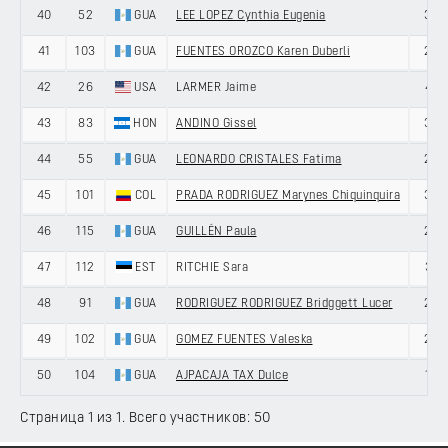
40
52
GUA
LEE LOPEZ Cynthia Eugenia
30
41
103
GUA
FUENTES OROZCO Karen Duberli
23
42
26
USA
LARMER Jaime
41
43
83
HON
ANDINO Gissel
38
44
55
GUA
LEONARDO CRISTALES Fatima
22
45
101
COL
PRADA RODRIGUEZ Marynes Chiquinquira
32
46
115
GUA
GUILLÉN Paula
29
47
112
EST
RITCHIE Sara
31
48
91
GUA
RODRIGUEZ RODRIGUEZ Bridggett Lucer
22
49
102
GUA
GOMEZ FUENTES Valeska
29
50
104
GUA
AJPACAJA TAX Dulce
19
Страница 1 из 1. Всего участников: 50