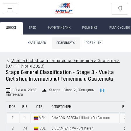
ШОССЕ
ТРЕК
МАУНТИНБАЙК
POLO BIKE
PARA-CYCLING
КАЛЕНДАРЬ
РЕЗУЛЬТАТЫ
РЕЙТИНГИ
Vuelta Ciclistica Internacional Femenina a Guatemala
(
07 - 11 Июня 2023
)
Stage General Classification - Stage 3 - Vuelta
Ciclistica Internacional Femenina a Guatemala
10 Июня 2023
Stages - Class 2
, Женщины
Гватемала
ПОЗ.
BIB
СТР.
СПОРТСМЕН
ВОЗ.
1
1
VEN
CHACON GARCIA Lilibeth De Carmen
31
2
74
COL
VILLAMIZAR VARON Karen
25