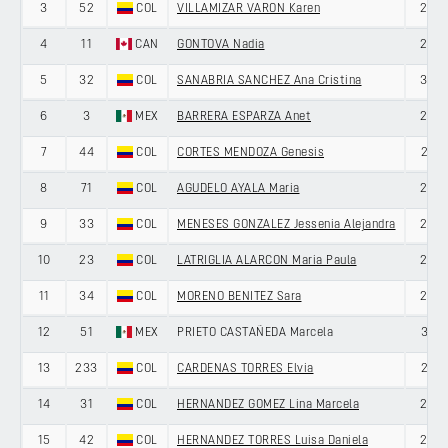
3
52
COL
VILLAMIZAR VARON Karen
25
4
11
CAN
GONTOVA Nadia
23
5
32
COL
SANABRIA SANCHEZ Ana Cristina
33
6
3
MEX
BARRERA ESPARZA Anet
25
7
44
COL
CORTES MENDOZA Genesis
21
8
71
COL
AGUDELO AYALA Maria
22
9
33
COL
MENESES GONZALEZ Jessenia Alejandra
28
10
23
COL
LATRIGLIA ALARCON Maria Paula
24
11
34
COL
MORENO BENITEZ Sara
20
12
51
MEX
PRIETO CASTAÑEDA Marcela
31
13
233
COL
CARDENAS TORRES Elvia
21
14
31
COL
HERNANDEZ GOMEZ Lina Marcela
24
15
42
COL
HERNANDEZ TORRES Luisa Daniela
26