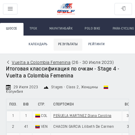
ШОССЕ
ТРЕК
МАУНТИНБАЙК
POLO BIKE
PARA-CYCLING
КАЛЕНДАРЬ
РЕЗУЛЬТАТЫ
РЕЙТИНГИ
Vuelta a Colombia Femenina
(
26 - 30 Июля 2023
)
Итоговая классификация по очкам - Stage 4 -
Vuelta a Colombia Femenina
29 Июля 2023
Stages - Class 2
, Женщины
Колумбия
ПОЗ.
BIB
СТР.
СПОРТСМЕН
ВОЗ.
1
1
COL
PEÑUELA MARTINEZ Diana Carolina
37
2
41
VEN
CHACON GARCIA Lilibeth De Carmen
31