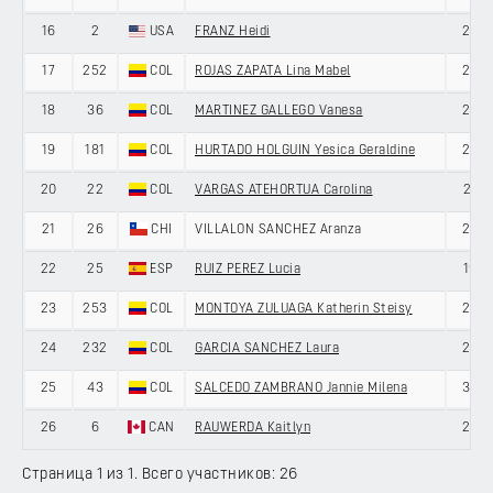
16
2
USA
FRANZ Heidi
28
17
252
COL
ROJAS ZAPATA Lina Mabel
23
18
36
COL
MARTINEZ GALLEGO Vanesa
27
19
181
COL
HURTADO HOLGUIN Yesica Geraldine
23
20
22
COL
VARGAS ATEHORTUA Carolina
21
21
26
CHI
VILLALON SANCHEZ Aranza
28
22
25
ESP
RUIZ PEREZ Lucia
19
23
253
COL
MONTOYA ZULUAGA Katherin Steisy
29
24
232
COL
GARCIA SANCHEZ Laura
20
25
43
COL
SALCEDO ZAMBRANO Jannie Milena
35
26
6
CAN
RAUWERDA Kaitlyn
23
Страница 1 из 1. Всего участников: 26