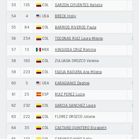
53
135
COL
GARZON CIFUENTES Natalia
18
54
4
USA
BRECK Holly
31
55
84
COL
BARRIOS RIVEROS Paula
19
56
254
COL
TOCONAS RUIZ Laura Milena
22
57
13
MEX
HINOJOSA CRUZ Romina
21
58
163
COL
ZULUAGA OROZCO Vanesa
19
59
223
COL
FAGUA RAQUIRA Ana Milena
31
60
5
USA
KARAGIANIS Daphne
38
61
25
ESP
RUIZ PEREZ Lucia
19
62
232
COL
GARCIA SANCHEZ Laura
20
63
222
COL
FLOREZ OROZCO Juliana
18
64
35
COL
CASTAÑO QUINTERO Elizabeth
22