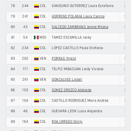
78
244
COL
SANGUINO GUTIERREZ Laura Estefania
22
79
241
COL
HERREÑO POLANIA Laura Camila
25
80
43
COL
SALCEDO ZAMBRANO Jannie Milena
35
81
54
MEX
TAMEZ ESCAMILLA Jacky
19
82
234
COL
LOPEZ CASTILLO Paula Stefania
22
83
262
VEN
PORRAS Yngrid
37
84
171
COL
TELPIZ IMBACUAN Leidy Viviana
20
85
261
VEN
GONCALVES Lisbet
39
86
103
COL
GOMEZ OROZCO Adelaida
30
87
104
COL
CASTILLO RODRIGUEZ Maria Andrea
27
88
46
COL
GUEVARA LEON Luisa Alejandra
21
89
164
COL
ROA URREGO Shirly
19