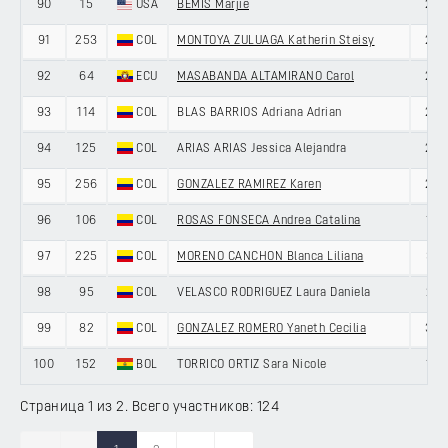
90
15
USA
BEMIS Marjie
23
91
253
COL
MONTOYA ZULUAGA Katherin Steisy
29
92
64
ECU
MASABANDA ALTAMIRANO Carol
20
93
114
COL
BLAS BARRIOS Adriana Adrian
25
94
125
COL
ARIAS ARIAS Jessica Alejandra
28
95
256
COL
GONZALEZ RAMIREZ Karen
20
96
106
COL
ROSAS FONSECA Andrea Catalina
19
97
225
COL
MORENO CANCHON Blanca Liliana
31
98
95
COL
VELASCO RODRIGUEZ Laura Daniela
21
99
82
COL
GONZALEZ ROMERO Yaneth Cecilia
37
100
152
BOL
TORRICO ORTIZ Sara Nicole
19
Страница 1 из 2. Всего участников: 124