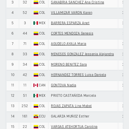
3
32
COL
SANABRIA SANCHEZ Ana Cristina
33
4
52
COL
VILLAMIZAR VARON Karen
25
5
3
MEX
BARRERA ESPARZA Anet
25
6
44
COL
CORTES MENDOZA Genesis
21
7
71
COL
AGUDELO AYALA Maria
22
8
33
COL
MENESES GONZALEZ Jessenia Alejandra
28
9
34
COL
MORENO BENITEZ Sara
20
10
42
COL
HERNANDEZ TORRES Luisa Daniela
26
11
11
CAN
GONTOVA Nadia
23
12
51
MEX
PRIETO CASTAÑEDA Marcela
31
13
252
COL
ROJAS ZAPATA Lina Mabel
23
14
161
ECU
GALARZA MUÑOZ Esther
27
15
22
COL
VARGAS ATEHORTUA Carolina
21