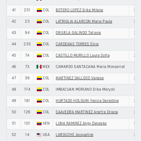
41
251
COL
BOTERO LOPEZ Erika Milena
23
42
23
COL
LATRIGLIA ALARCON Maria Paula
24
43
94
COL
ORJUELA GALINDO Tatiana
22
44
233
COL
CARDENAS TORRES Elvia
21
45
74
COL
CASTILLO MURILLO Laura Sofia
24
46
73
MEX
CAMARGO SANTACANA Maria Monserrat
31
47
36
COL
MARTINEZ GALLEGO Vanesa
27
48
174
COL
IMBACUAN MORIANO Erika Maryoli
19
49
181
COL
HURTADO HOLGUIN Yesica Geraldine
23
50
126
COL
SAAVEDRA MARTINEZ Anette Oriana
20
51
101
VEN
LUNA RAMIREZ Angy Deneska
30
52
14
USA
LAROUCHE Jacqueline
29