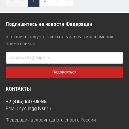
«
‹
1
2
›
»
Подпишитесь на новости Федерации
и начните получать всю актуальную информацию
прямо сейчас
КОНТАКТЫ
+7 (495) 637-08-98
Email:
cycling@fvsr.ru
Федерация велосипедного спорта России