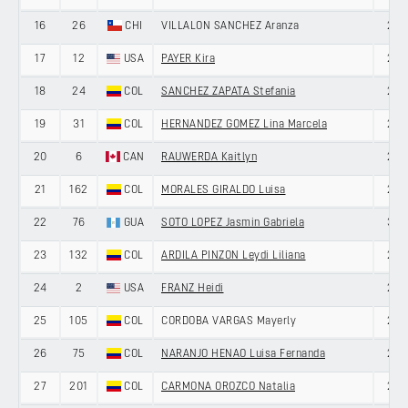
16
26
CHI
VILLALON SANCHEZ Aranza
28
17
12
USA
PAYER Kira
24
18
24
COL
SANCHEZ ZAPATA Stefania
22
19
31
COL
HERNANDEZ GOMEZ Lina Marcela
24
20
6
CAN
RAUWERDA Kaitlyn
23
21
162
COL
MORALES GIRALDO Luisa
22
22
76
GUA
SOTO LOPEZ Jasmin Gabriela
30
23
132
COL
ARDILA PINZON Leydi Liliana
25
24
2
USA
FRANZ Heidi
28
25
105
COL
CORDOBA VARGAS Mayerly
24
26
75
COL
NARANJO HENAO Luisa Fernanda
29
27
201
COL
CARMONA OROZCO Natalia
22