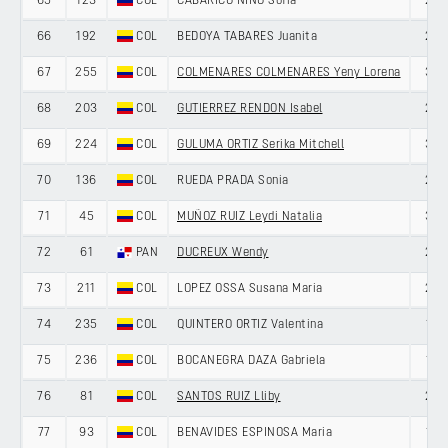
65
123
COL
CABARICO NIÑO Sofia
20
66
192
COL
BEDOYA TABARES Juanita
22
67
255
COL
COLMENARES COLMENARES Yeny Lorena
32
68
203
COL
GUTIERREZ RENDON Isabel
22
69
224
COL
GULUMA ORTIZ Serika Mitchell
33
70
136
COL
RUEDA PRADA Sonia
27
71
45
COL
MUÑOZ RUIZ Leydi Natalia
38
72
61
PAN
DUCREUX Wendy
28
73
211
COL
LOPEZ OSSA Susana Maria
22
74
235
COL
QUINTERO ORTIZ Valentina
18
75
236
COL
BOCANEGRA DAZA Gabriela
18
76
81
COL
SANTOS RUIZ Lliby
25
77
93
COL
BENAVIDES ESPINOSA Maria
19