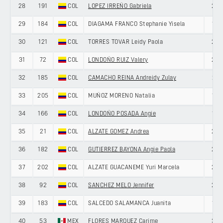
28
191
COL
LOPEZ IRREÑO Gabriela
20
29
184
COL
DIAGAMA FRANCO Stephanie Yisela
19
30
121
COL
TORRES TOVAR Leidy Paola
23
31
72
COL
LONDOÑO RUIZ Valery
22
32
185
COL
CAMACHO REINA Andreidy Zulay
21
33
205
COL
MUÑOZ MORENO Natalia
19
34
166
COL
LONDOÑO POSADA Angie
18
35
21
COL
ALZATE GOMEZ Andrea
27
36
182
COL
GUTIERREZ BAYONA Angie Paola
22
37
202
COL
ALZATE GUACANEME Yuri Marcela
29
38
92
COL
SANCHEZ MELO Jennifer
20
39
183
COL
SALCEDO SALAMANCA Juanita
19
40
53
MEX
FLORES MARQUEZ Carime
33