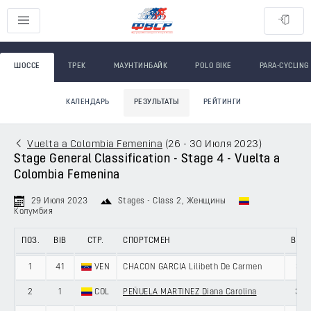
ШОССЕ
ТРЕК
МАУНТИНБАЙК
POLO BIKE
PARA-CYCLING
КАЛЕНДАРЬ
РЕЗУЛЬТАТЫ
РЕЙТИНГИ
Vuelta a Colombia Femenina
(
26 - 30 Июля 2023
)
Stage General Classification - Stage 4 - Vuelta a
Colombia Femenina
29 Июля 2023
Stages - Class 2
, Женщины
Колумбия
ПОЗ.
BIB
СТР.
СПОРТСМЕН
ВОЗ.
1
41
VEN
CHACON GARCIA Lilibeth De Carmen
31
2
1
COL
PEÑUELA MARTINEZ Diana Carolina
37