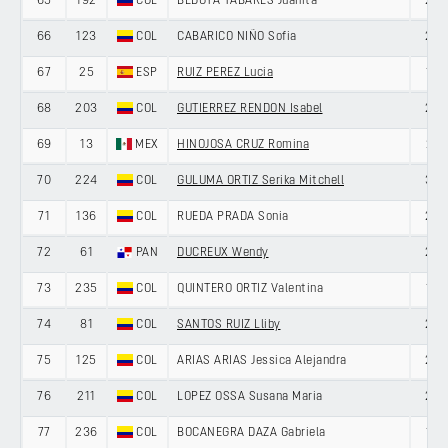
65
192
COL
BEDOYA TABARES Juanita
22
66
123
COL
CABARICO NIÑO Sofia
20
67
25
ESP
RUIZ PEREZ Lucia
19
68
203
COL
GUTIERREZ RENDON Isabel
22
69
13
MEX
HINOJOSA CRUZ Romina
21
70
224
COL
GULUMA ORTIZ Serika Mitchell
33
71
136
COL
RUEDA PRADA Sonia
27
72
61
PAN
DUCREUX Wendy
28
73
235
COL
QUINTERO ORTIZ Valentina
18
74
81
COL
SANTOS RUIZ Lliby
25
75
125
COL
ARIAS ARIAS Jessica Alejandra
28
76
211
COL
LOPEZ OSSA Susana Maria
22
77
236
COL
BOCANEGRA DAZA Gabriela
18