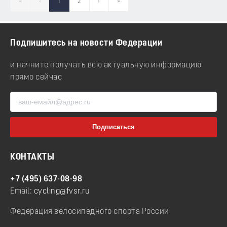
«
‹
1
2
›
»
Подпишитесь на новости Федерации
и начните получать всю актуальную информацию
прямо сейчас
КОНТАКТЫ
+7 (495) 637-08-98
Email:
cycling@fvsr.ru
Федерация велосипедного спорта России