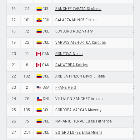
16
24
COL
SANCHEZ ZAPATA Stefania
22
17
161
ECU
GALARZA MUÑOZ Esther
27
18
72
COL
LONDOÑO RUIZ Valery
22
19
22
COL
VARGAS ATEHORTUA Carolina
21
20
11
CAN
GONTOVA Nadia
23
21
6
CAN
RAUWERDA Kaitlyn
23
22
132
COL
ARDILA PINZON Leydi Liliana
25
23
2
USA
FRANZ Heidi
28
24
26
CHI
VILLALON SANCHEZ Aranza
28
25
105
COL
CORDOBA VARGAS Mayerly
24
26
75
COL
NARANJO HENAO Luisa Fernanda
29
27
251
COL
BOTERO LOPEZ Erika Milena
23