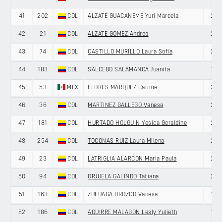
41
202
COL
ALZATE GUACANEME Yuri Marcela
29
42
21
COL
ALZATE GOMEZ Andrea
27
43
74
COL
CASTILLO MURILLO Laura Sofia
24
44
183
COL
SALCEDO SALAMANCA Juanita
19
45
53
MEX
FLORES MARQUEZ Carime
33
46
36
COL
MARTINEZ GALLEGO Vanesa
27
47
181
COL
HURTADO HOLGUIN Yesica Geraldine
23
48
254
COL
TOCONAS RUIZ Laura Milena
22
49
23
COL
LATRIGLIA ALARCON Maria Paula
24
50
94
COL
ORJUELA GALINDO Tatiana
22
51
163
COL
ZULUAGA OROZCO Vanesa
19
52
186
COL
AGUIRRE MALAGON Lesly Yulieth
18