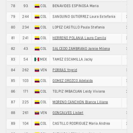
78
93
COL
BENAVIDES ESPINOSA Maria
19
79
244
COL
SANGUINO GUTIERREZ Laura Estefania
22
80
234
COL
LOPEZ CASTILLO Paula Stefania
22
81
241
COL
HERREÑO POLANIA Laura Camila
25
82
43
COL
SALCEDO ZAMBRANO Jannie Milena
35
83
54
MEX
TAMEZ ESCAMILLA Jacky
19
84
262
VEN
PORRAS Yngrid
37
85
103
COL
GOMEZ OROZCO Adelaida
30
86
171
COL
TELPIZ IMBACUAN Leidy Viviana
20
87
225
COL
MORENO CANCHON Blanca Liliana
31
88
261
VEN
GONCALVES Lisbet
39
89
104
COL
CASTILLO RODRIGUEZ Maria Andrea
27