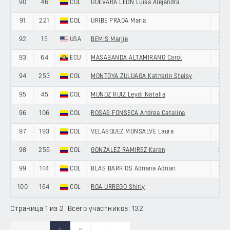
90
46
COL
GUEVARA LEON Luisa Alejandra
21
91
221
COL
URIBE PRADA Maria
19
92
15
USA
BEMIS Marjie
23
93
64
ECU
MASABANDA ALTAMIRANO Carol
20
94
253
COL
MONTOYA ZULUAGA Katherin Steisy
29
95
45
COL
MUÑOZ RUIZ Leydi Natalia
38
96
106
COL
ROSAS FONSECA Andrea Catalina
19
97
193
COL
VELASQUEZ MONSALVE Laura
21
98
256
COL
GONZALEZ RAMIREZ Karen
20
99
114
COL
BLAS BARRIOS Adriana Adrian
25
100
164
COL
ROA URREGO Shirly
19
Страница 1 из 2. Всего участников: 132