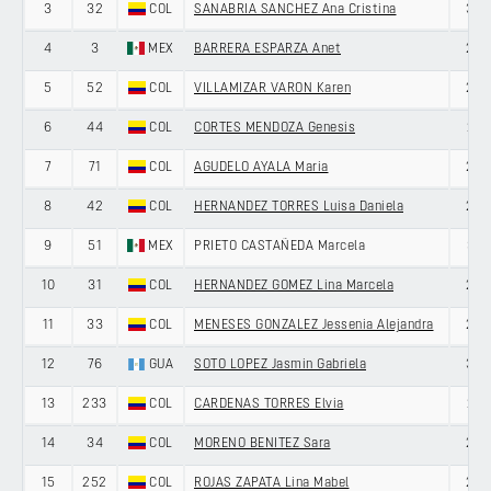
3
32
COL
SANABRIA SANCHEZ Ana Cristina
33
4
3
MEX
BARRERA ESPARZA Anet
25
5
52
COL
VILLAMIZAR VARON Karen
25
6
44
COL
CORTES MENDOZA Genesis
21
7
71
COL
AGUDELO AYALA Maria
22
8
42
COL
HERNANDEZ TORRES Luisa Daniela
26
9
51
MEX
PRIETO CASTAÑEDA Marcela
31
10
31
COL
HERNANDEZ GOMEZ Lina Marcela
24
11
33
COL
MENESES GONZALEZ Jessenia Alejandra
28
12
76
GUA
SOTO LOPEZ Jasmin Gabriela
30
13
233
COL
CARDENAS TORRES Elvia
21
14
34
COL
MORENO BENITEZ Sara
20
15
252
COL
ROJAS ZAPATA Lina Mabel
23