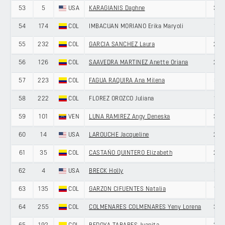
53
5
USA
KARAGIANIS Daphne
38
54
174
COL
IMBACUAN MORIANO Erika Maryoli
19
55
232
COL
GARCIA SANCHEZ Laura
20
56
126
COL
SAAVEDRA MARTINEZ Anette Oriana
20
57
223
COL
FAGUA RAQUIRA Ana Milena
31
58
222
COL
FLOREZ OROZCO Juliana
18
59
101
VEN
LUNA RAMIREZ Angy Deneska
30
60
14
USA
LAROUCHE Jacqueline
29
61
35
COL
CASTAÑO QUINTERO Elizabeth
22
62
4
USA
BRECK Holly
31
63
135
COL
GARZON CIFUENTES Natalia
18
64
255
COL
COLMENARES COLMENARES Yeny Lorena
32