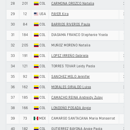
28
201
COL
CARMONA OROZCO Natalia
22
29
12
USA
PAYER Kira
24
30
84
COL
BARRIOS RIVEROS Paula
19
31
184
COL
DIAGAMA FRANCO Stephanie Yisela
19
32
205
COL
MUÑOZ MORENO Natalia
19
33
191
COL
LOPEZ IRREÑO Gabriela
20
34
121
COL
TORRES TOVAR Leidy Paola
23
35
92
COL
SANCHEZ MELO Jennifer
20
36
162
COL
MORALES GIRALDO Luisa
22
37
185
COL
CAMACHO REINA Andreidy Zulay
21
38
166
COL
LONDOÑO POSADA Angie
18
39
73
MEX
CAMARGO SANTACANA Maria Monserrat
31
40
182
COL
GUTIERREZ BAYONA Angie Paola
22