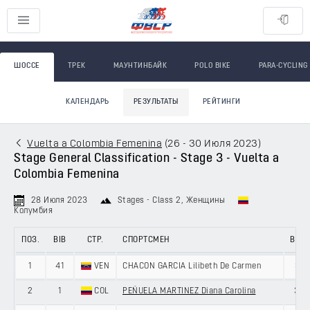
ШОССЕ
ТРЕК
МАУНТИНБАЙК
POLO BIKE
PARA-CYCLING
КАЛЕНДАРЬ
РЕЗУЛЬТАТЫ
РЕЙТИНГИ
Vuelta a Colombia Femenina
(
26 - 30 Июля 2023
)
Stage General Classification - Stage 3 - Vuelta a
Colombia Femenina
28 Июля 2023
Stages - Class 2
, Женщины
Колумбия
ПОЗ.
BIB
СТР.
СПОРТСМЕН
ВОЗ.
1
41
VEN
CHACON GARCIA Lilibeth De Carmen
31
2
1
COL
PEÑUELA MARTINEZ Diana Carolina
37