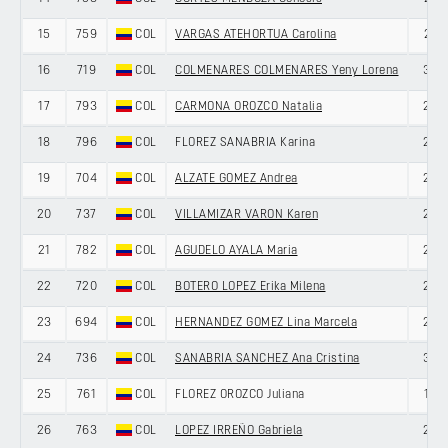
15
759
COL
VARGAS ATEHORTUA Carolina
21
16
719
COL
COLMENARES COLMENARES Yeny Lorena
32
17
793
COL
CARMONA OROZCO Natalia
22
18
796
COL
FLOREZ SANABRIA Karina
23
19
704
COL
ALZATE GOMEZ Andrea
27
20
737
COL
VILLAMIZAR VARON Karen
25
21
782
COL
AGUDELO AYALA Maria
22
22
720
COL
BOTERO LOPEZ Erika Milena
23
23
694
COL
HERNANDEZ GOMEZ Lina Marcela
24
24
736
COL
SANABRIA SANCHEZ Ana Cristina
33
25
761
COL
FLOREZ OROZCO Juliana
18
26
763
COL
LOPEZ IRREÑO Gabriela
20