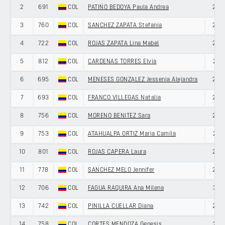
2
691
COL
PATIÑO BEDOYA Paula Andrea
26
3
760
COL
SANCHEZ ZAPATA Stefania
22
4
722
COL
ROJAS ZAPATA Lina Mabel
23
5
812
COL
CARDENAS TORRES Elvia
21
6
695
COL
MENESES GONZALEZ Jessenia Alejandra
28
7
693
COL
FRANCO VILLEGAS Natalia
28
8
756
COL
MORENO BENITEZ Sara
20
9
753
COL
ATAHUALPA ORTIZ Maria Camila
21
10
801
COL
ROJAS CAPERA Laura
20
11
778
COL
SANCHEZ MELO Jennifer
20
12
706
COL
FAGUA RAQUIRA Ana Milena
31
13
742
COL
PINILLA CUELLAR Diana
28
14
758
COL
CORTES MENDOZA Genesis
21