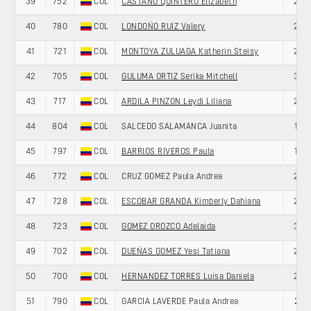
39
752
COL
CASTAÑO QUINTERO Elizabeth
22
40
780
COL
LONDOÑO RUIZ Valery
22
41
721
COL
MONTOYA ZULUAGA Katherin Steisy
29
42
705
COL
GULUMA ORTIZ Serika Mitchell
33
43
717
COL
ARDILA PINZON Leydi Liliana
25
44
804
COL
SALCEDO SALAMANCA Juanita
19
45
797
COL
BARRIOS RIVEROS Paula
19
46
772
COL
CRUZ GOMEZ Paula Andrea
23
47
728
COL
ESCOBAR GRANDA Kimberly Dahiana
25
48
723
COL
GOMEZ OROZCO Adelaida
30
49
702
COL
DUEÑAS GOMEZ Yesi Tatiana
25
50
700
COL
HERNANDEZ TORRES Luisa Daniela
26
51
790
COL
GARCIA LAVERDE Paula Andrea
21