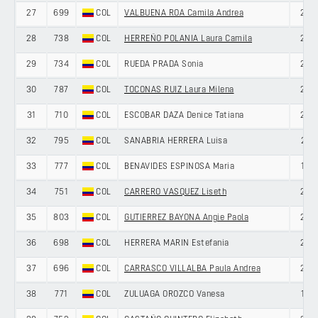
27
699
COL
VALBUENA ROA Camila Andrea
26
28
738
COL
HERREÑO POLANIA Laura Camila
25
29
734
COL
RUEDA PRADA Sonia
27
30
787
COL
TOCONAS RUIZ Laura Milena
22
31
710
COL
ESCOBAR DAZA Denice Tatiana
27
32
795
COL
SANABRIA HERRERA Luisa
21
33
777
COL
BENAVIDES ESPINOSA Maria
19
34
751
COL
CARRERO VASQUEZ Liseth
22
35
803
COL
GUTIERREZ BAYONA Angie Paola
22
36
698
COL
HERRERA MARIN Estefania
29
37
696
COL
CARRASCO VILLALBA Paula Andrea
24
38
771
COL
ZULUAGA OROZCO Vanesa
19