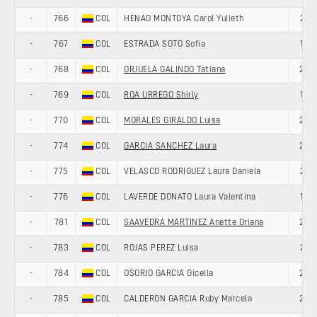
-
766
COL
HENAO MONTOYA Carol Yulieth
21
-
767
COL
ESTRADA SOTO Sofia
19
-
768
COL
ORJUELA GALINDO Tatiana
22
-
769
COL
ROA URREGO Shirly
19
-
770
COL
MORALES GIRALDO Luisa
22
-
774
COL
GARCIA SANCHEZ Laura
20
-
775
COL
VELASCO RODRIGUEZ Laura Daniela
21
-
776
COL
LAVERDE DONATO Laura Valentina
19
-
781
COL
SAAVEDRA MARTINEZ Anette Oriana
20
-
783
COL
ROJAS PEREZ Luisa
21
-
784
COL
OSORIO GARCIA Gicella
20
-
785
COL
CALDERON GARCIA Ruby Marcela
25