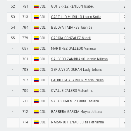
52
791
COL
GUTIERREZ RENDON Isabel
22
53
713
COL
CASTILLO MURILLO Laura Sofia
24
54
764
COL
BEDOYA TABARES Juanita
22
55
779
COL
GARCIA GONZALEZ Nicoll
21
-
697
COL
MARTINEZ GALLEGO Vanesa
27
-
701
COL
SALCEDO ZAMBRANO Jannie Milena
35
-
703
COL
SEPULVEDA DURAN Lady Johana
25
-
707
COL
LATRIGLIA ALARCON Maria Paula
24
-
709
COL
OVALLE CALERO Valentina
27
-
711
COL
SALAS JIMENEZ Laura Tatiana
26
-
712
COL
BARRERA GARCIA Mayra Juliana
24
-
714
COL
NARANJO HENAO Luisa Fernanda
29