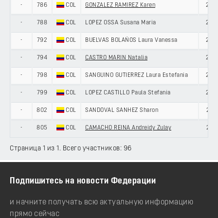
-
786
COL
GONZALEZ RAMIREZ Karen
20
-
788
COL
LOPEZ OSSA Susana Maria
22
-
792
COL
BUELVAS BOLAÑOS Laura Vanessa
20
-
794
COL
CASTRO MARIN Natalia
20
-
798
COL
SANGUINO GUTIERREZ Laura Estefania
22
-
799
COL
LOPEZ CASTILLO Paula Stefania
22
-
802
COL
SANDOVAL SANHEZ Sharon
21
-
805
COL
CAMACHO REINA Andreidy Zulay
21
Страница 1 из 1. Всего участников: 96
Подпишитесь на новости Федерации
и начните получать всю актуальную информацию
прямо сейчас