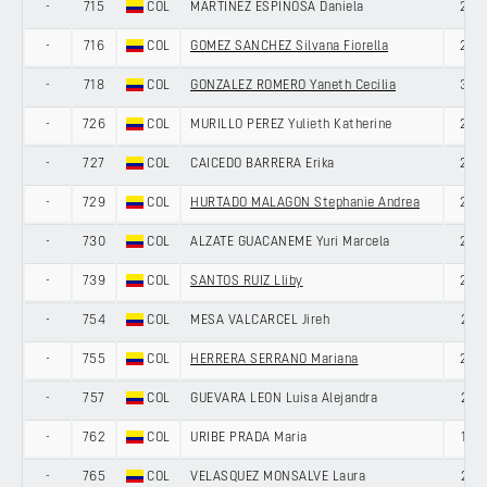
-
715
COL
MARTINEZ ESPINOSA Daniela
24
-
716
COL
GOMEZ SANCHEZ Silvana Fiorella
29
-
718
COL
GONZALEZ ROMERO Yaneth Cecilia
37
-
726
COL
MURILLO PEREZ Yulieth Katherine
25
-
727
COL
CAICEDO BARRERA Erika
25
-
729
COL
HURTADO MALAGON Stephanie Andrea
29
-
730
COL
ALZATE GUACANEME Yuri Marcela
29
-
739
COL
SANTOS RUIZ Lliby
25
-
754
COL
MESA VALCARCEL Jireh
21
-
755
COL
HERRERA SERRANO Mariana
22
-
757
COL
GUEVARA LEON Luisa Alejandra
21
-
762
COL
URIBE PRADA Maria
19
-
765
COL
VELASQUEZ MONSALVE Laura
21