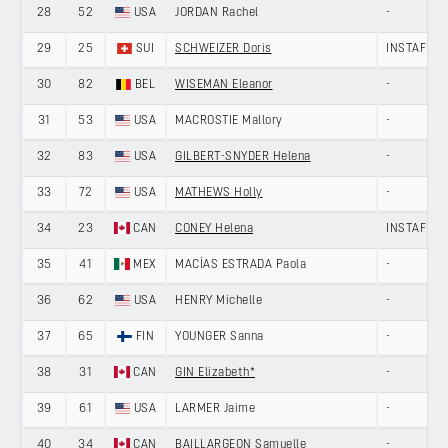
28
52
USA
JORDAN Rachel
-
29
25
SUI
SCHWEIZER Doris
INSTAFUND
30
82
BEL
WISEMAN Eleanor
-
31
53
USA
MACROSTIE Mallory
-
32
83
USA
GILBERT-SNYDER Helena
-
33
72
USA
MATHEWS Holly
-
34
23
CAN
CONEY Helena
INSTAFUND
35
41
MEX
MACÍAS ESTRADA Paola
-
36
62
USA
HENRY Michelle
-
37
65
FIN
YOUNGER Sanna
-
38
31
CAN
GIN Elizabeth*
-
39
61
USA
LARMER Jaime
-
40
34
CAN
BAILLARGEON Samuelle
-