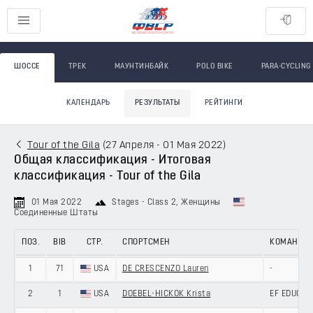
ШОССЕ
ТРЕК
МАУНТИНБАЙК
POLO BIKE
PARA-CYCLING
КАЛЕНДАРЬ
РЕЗУЛЬТАТЫ
РЕЙТИНГИ
Tour of the Gila
(
27 Апреля - 01 Мая 2022
)
Общая классификация - Итоговая
классификация - Tour of the Gila
01 Мая 2022
Stages - Class 2
, Женщины
Соединенные Штаты
ПОЗ.
BIB
СТР.
СПОРТСМЕН
КОМАНДА
1
71
USA
DE CRESCENZO Lauren
-
2
1
USA
DOEBEL-HICKOK Krista
EF EDUCATI