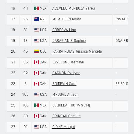
16
44
MEX
ACEVEDO MENDOZA Yareli
-
17
26
NZL
MCMULLEN Rylee
INSTAFUND
18
81
USA
CORDOVA Lisa
-
19
13
USA
KARAGIANIS Daphne
DNA PRO C
20
45
COL
PARRA ROJAS Jessica Marcela
-
21
35
CAN
LAVERGNE Jazmine
-
22
92
CAN
GAGNON Evelyne
-
23
3
CAN
POIDEVIN Sara
EF EDUCATI
24
105
USA
MRUGAL Allison
-
25
106
MEX
ESQUEDA ROCHA Susej
-
26
33
CAN
PRIMEAU Camille
-
27
91
USA
CLYNE Margot
-