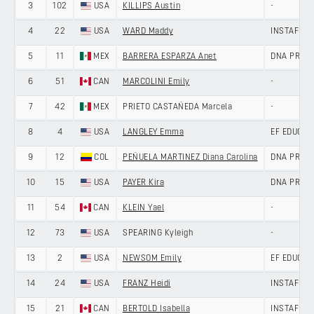
3
102
USA
KILLIPS Austin
-
4
22
USA
WARD Maddy
INSTAFUND
5
11
MEX
BARRERA ESPARZA Anet
DNA PRO C
6
51
CAN
MARCOLINI Emily
-
7
42
MEX
PRIETO CASTAÑEDA Marcela
-
8
4
USA
LANGLEY Emma
EF EDUCATI
9
12
COL
PEÑUELA MARTINEZ Diana Carolina
DNA PRO C
10
15
USA
PAYER Kira
DNA PRO C
11
54
CAN
KLEIN Yael
-
12
73
USA
SPEARING Kyleigh
-
13
2
USA
NEWSOM Emily
EF EDUCATI
14
24
USA
FRANZ Heidi
INSTAFUND
15
21
CAN
BERTOLD Isabella
INSTAFUND