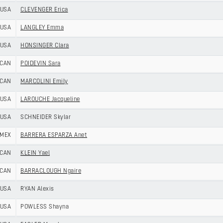
USA
CLEVENGER Erica
USA
LANGLEY Emma
USA
HONSINGER Clara
CAN
POIDEVIN Sara
CAN
MARCOLINI Emily
USA
LAROUCHE Jacqueline
USA
SCHNEIDER Skylar
MEX
BARRERA ESPARZA Anet
CAN
KLEIN Yael
CAN
BARRACLOUGH Ngaire
USA
RYAN Alexis
USA
POWLESS Shayna