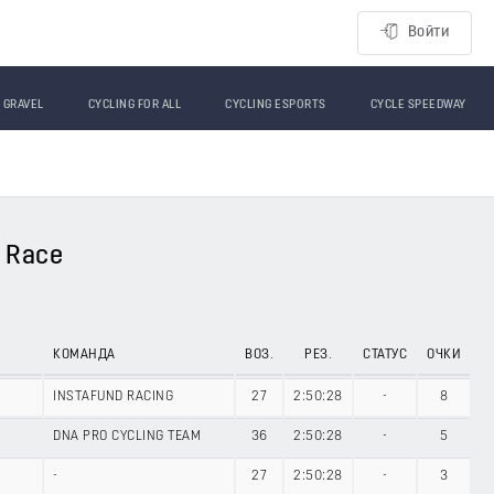
Войти
GRAVEL
CYCLING FOR ALL
CYCLING ESPORTS
CYCLE SPEEDWAY
e Race
КОМАНДА
ВОЗ.
РЕЗ.
СТАТУС
ОЧКИ
INSTAFUND RACING
27
2:50:28
-
8
DNA PRO CYCLING TEAM
36
2:50:28
-
5
-
27
2:50:28
-
3