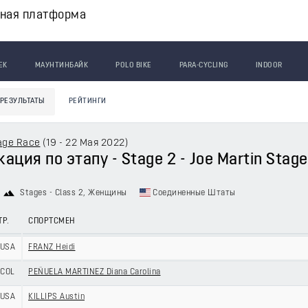
вная платформа
ЕК
МАУНТИНБАЙК
POLO BIKE
PARA-CYCLING
INDOOR
РЕЗУЛЬТАТЫ
РЕЙТИНГИ
tage Race
(
19 - 22 Мая 2022
)
ция по этапу - Stage 2 - Joe Martin Stag
Stages - Class 2
, Женщины
Соединенные Штаты
ТР.
СПОРТСМЕН
USA
FRANZ Heidi
COL
PEÑUELA MARTINEZ Diana Carolina
USA
KILLIPS Austin