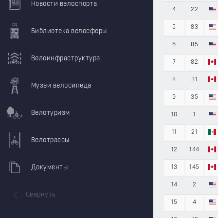
Новости велоспорта
4
22
5
83
Библиотека велосферы
6
85
Велоинфраструктура
7
82
8
31
Музей велосипеда
9
35
Велотуризм
10
1
11
21
Велотрассы
12
144
Документы
13
145
14
2
Свернуть
15
4