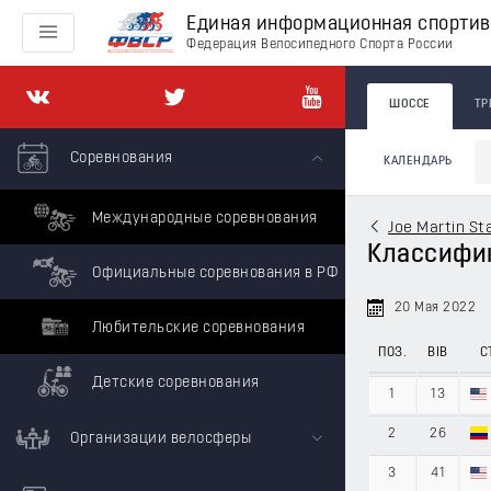
Единая информационная спорти
Федерация Велосипедного Спорта России
ШОССЕ
ТР
Соревнования
КАЛЕНДАРЬ
Международные соревнования
Joe Martin S
Классифика
Официальные соревнования в РФ
20 Мая 2022
Любительские соревнования
ПОЗ.
BIB
С
Детские соревнования
1
13
2
26
Организации велосферы
3
41