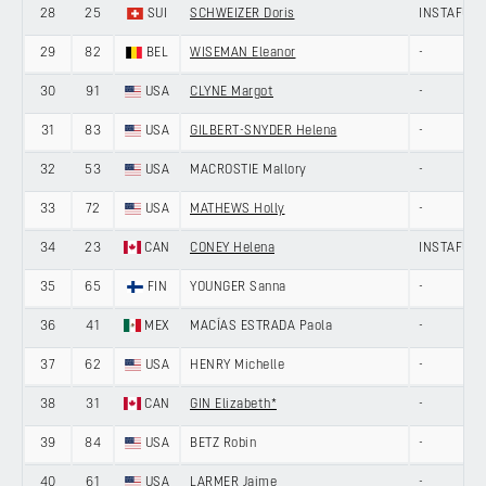
28
25
SUI
SCHWEIZER Doris
INSTAFUND
29
82
BEL
WISEMAN Eleanor
-
30
91
USA
CLYNE Margot
-
31
83
USA
GILBERT-SNYDER Helena
-
32
53
USA
MACROSTIE Mallory
-
33
72
USA
MATHEWS Holly
-
34
23
CAN
CONEY Helena
INSTAFUND
35
65
FIN
YOUNGER Sanna
-
36
41
MEX
MACÍAS ESTRADA Paola
-
37
62
USA
HENRY Michelle
-
38
31
CAN
GIN Elizabeth*
-
39
84
USA
BETZ Robin
-
40
61
USA
LARMER Jaime
-