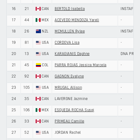
16
21
CAN
BERTOLD Isabella
INSTAFUND
17
44
MEX
ACEVEDO MENDOZA Yareli
-
18
26
NZL
MCMULLEN Rylee
INSTAFUND
19
81
USA
CORDOVA Lisa
-
20
13
USA
KARAGIANIS Daphne
DNA PRO C
21
45
COL
PARRA ROJAS Jessica Marcela
-
22
92
CAN
GAGNON Evelyne
-
23
105
USA
MRUGAL Allison
-
24
35
CAN
LAVERGNE Jazmine
-
25
106
MEX
ESQUEDA ROCHA Susej
-
26
33
CAN
PRIMEAU Camille
-
27
52
USA
JORDAN Rachel
-