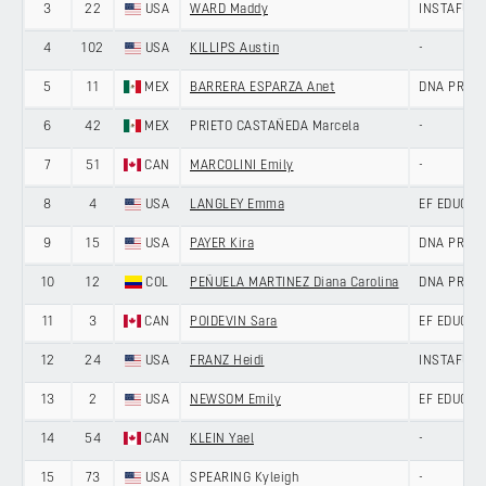
3
22
USA
WARD Maddy
INSTAFUND
4
102
USA
KILLIPS Austin
-
5
11
MEX
BARRERA ESPARZA Anet
DNA PRO C
6
42
MEX
PRIETO CASTAÑEDA Marcela
-
7
51
CAN
MARCOLINI Emily
-
8
4
USA
LANGLEY Emma
EF EDUCATI
9
15
USA
PAYER Kira
DNA PRO C
10
12
COL
PEÑUELA MARTINEZ Diana Carolina
DNA PRO C
11
3
CAN
POIDEVIN Sara
EF EDUCATI
12
24
USA
FRANZ Heidi
INSTAFUND
13
2
USA
NEWSOM Emily
EF EDUCATI
14
54
CAN
KLEIN Yael
-
15
73
USA
SPEARING Kyleigh
-