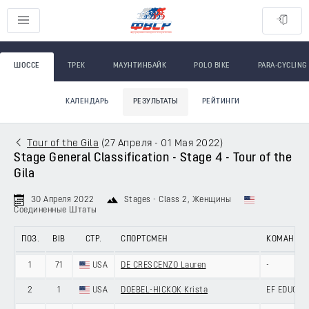
ШОССЕ
ТРЕК
МАУНТИНБАЙК
POLO BIKE
PARA-CYCLING
КАЛЕНДАРЬ
РЕЗУЛЬТАТЫ
РЕЙТИНГИ
Tour of the Gila
(
27 Апреля - 01 Мая 2022
)
Stage General Classification - Stage 4 - Tour of the
Gila
30 Апреля 2022
Stages - Class 2
, Женщины
Соединенные Штаты
ПОЗ.
BIB
СТР.
СПОРТСМЕН
КОМАНДА
1
71
USA
DE CRESCENZO Lauren
-
2
1
USA
DOEBEL-HICKOK Krista
EF EDUCATI