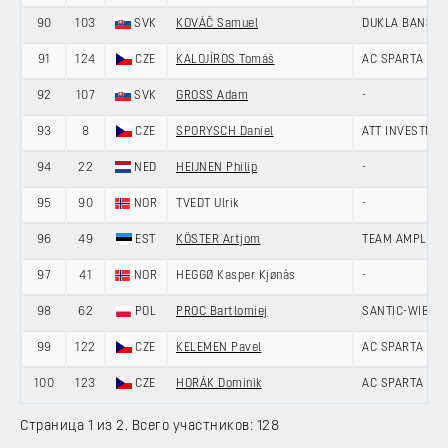
90
103
SVK
KOVÁČ Samuel
DUKLA BANSKA
91
124
CZE
KALOJÍROS Tomáš
AC SPARTA PR
92
107
SVK
GROSS Adam
-
93
8
CZE
SPORYSCH Daniel
ATT INVESTME
94
22
NED
HEIJNEN Philip
-
95
90
NOR
TVEDT Ulrik
-
96
49
EST
KÖSTER Artjom
TEAM AMPLER-
97
41
NOR
HEGGØ Kasper Kjønås
-
98
62
POL
PROC Bartlomiej
SANTIC-WIBAT
99
122
CZE
KELEMEN Pavel
AC SPARTA PR
100
123
CZE
HORÁK Dominik
AC SPARTA PR
Страница 1 из 2. Всего участников: 128