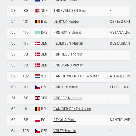
52
20
NED
ROMERS Boris
-
53
88
NOR
THORVALDSEN Even
-
54
131
BEL
DE RYCK Robbe
XSPEED UNITE
55
110
KAZ
PRONSKIY Daniil
ASTANA QAZAQ
56
117
DEN
PEDERSEN Martin
RESTAURANT SU
57
73
DEN
RØNHEDE Thorolf
-
58
70
DEN
ENGGAARD Victor
-
59
102
NED
VAN DE WEERDHOF Wouter
ALLINQ CONTI
60
31
CZE
BOROŠ Michael
ELKOV - KASPE
61
58
GBR
COOPER Nicholas
-
62
6
BEL
VAN DER BEKEN Aaron
-
63
65
POL
PEKALA Piotr
SANTIC-WIBAT
64
126
CZE
VOLTR Martin
-