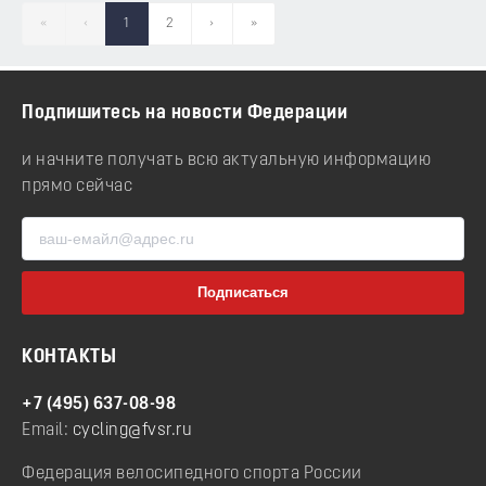
«
‹
1
2
›
»
Подпишитесь на новости Федерации
и начните получать всю актуальную информацию
прямо сейчас
КОНТАКТЫ
+7 (495) 637-08-98
Email:
cycling@fvsr.ru
Федерация велосипедного спорта России