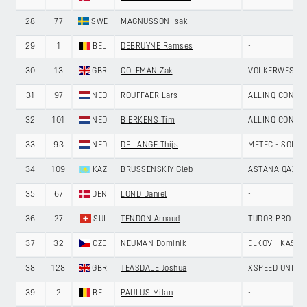
28
77
SWE
MAGNUSSON Isak
-
29
1
BEL
DEBRUYNE Ramses
-
30
13
GBR
COLEMAN Zak
VOLKERWESSEL
31
97
NED
ROUFFAER Lars
ALLINQ CONTI
32
101
NED
BIERKENS Tim
ALLINQ CONTI
33
93
NED
DE LANGE Thijs
METEC - SOLA
34
109
KAZ
BRUSSENSKIY Gleb
ASTANA QAZAQ
35
67
DEN
LOND Daniel
-
36
27
SUI
TENDON Arnaud
TUDOR PRO CY
37
32
CZE
NEUMAN Dominik
ELKOV - KASPE
38
128
GBR
TEASDALE Joshua
XSPEED UNITE
39
2
BEL
PAULUS Milan
-