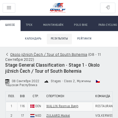
ШОССЕ
ТРЕК
МАУНТИНБАЙК
POLO BIKE
PARA-CYCLING
КАЛЕНДАРЬ
РЕЗУЛЬТАТЫ
РЕЙТИНГИ
Okolo jižních Čech / Tour of South Bohemia
(
08 - 11
Сентября 2022
)
Stage General Classification - Stage 1 - Okolo
jižních Čech / Tour of South Bohemia
08 Сентября 2022
Stages - Class 2
, Мужчины
Чешская Республика
ПОЗ.
BIB
СТР.
СПОРТСМЕН
КОМАНДА
1
116
DEN
WALLIN Rasmus Bøgh
RESTAURANT SU
2
17
NED
ZIJLAARD Maikel
VOLKERWESSEL