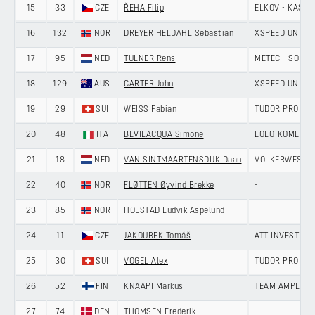
15
33
CZE
ŘEHA Filip
ELKOV - KASPE
16
132
NOR
DREYER HELDAHL Sebastian
XSPEED UNITE
17
95
NED
TULNER Rens
METEC - SOLA
18
129
AUS
CARTER John
XSPEED UNITE
19
29
SUI
WEISS Fabian
TUDOR PRO CY
20
48
ITA
BEVILACQUA Simone
EOLO-KOMETA 
21
18
NED
VAN SINTMAARTENSDIJK Daan
VOLKERWESSEL
22
40
NOR
FLØTTEN Øyvind Brekke
-
23
85
NOR
HOLSTAD Ludvik Aspelund
-
24
11
CZE
JAKOUBEK Tomáš
ATT INVESTME
25
30
SUI
VOGEL Alex
TUDOR PRO CY
26
52
FIN
KNAAPI Markus
TEAM AMPLER-
27
74
DEN
THOMSEN Frederik
-