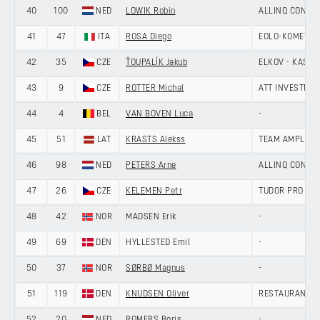
40
100
NED
LOWIK Robin
ALLINQ CONTI
41
47
ITA
ROSA Diego
EOLO-KOMETA 
42
35
CZE
ŤOUPALÍK Jakub
ELKOV - KASPE
43
9
CZE
ROTTER Michal
ATT INVESTME
44
4
BEL
VAN BOVEN Luca
-
45
51
LAT
KRASTS Alekss
TEAM AMPLER-
46
98
NED
PETERS Arne
ALLINQ CONTI
47
26
CZE
KELEMEN Petr
TUDOR PRO CY
48
42
NOR
MADSEN Erik
-
49
69
DEN
HYLLESTED Emil
-
50
37
NOR
SØRBØ Magnus
-
51
119
DEN
KNUDSEN Oliver
RESTAURANT SU