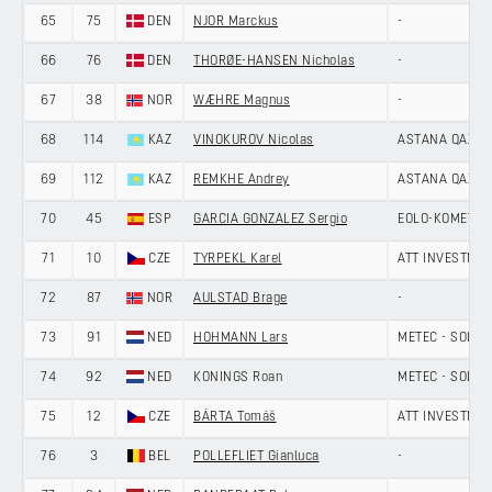
65
75
DEN
NJOR Marckus
-
66
76
DEN
THORØE-HANSEN Nicholas
-
67
38
NOR
WÆHRE Magnus
-
68
114
KAZ
VINOKUROV Nicolas
ASTANA QAZAQ
69
112
KAZ
REMKHE Andrey
ASTANA QAZAQ
70
45
ESP
GARCIA GONZALEZ Sergio
EOLO-KOMETA 
71
10
CZE
TYRPEKL Karel
ATT INVESTME
72
87
NOR
AULSTAD Brage
-
73
91
NED
HOHMANN Lars
METEC - SOLA
74
92
NED
KONINGS Roan
METEC - SOLA
75
12
CZE
BÁRTA Tomáš
ATT INVESTME
76
3
BEL
POLLEFLIET Gianluca
-