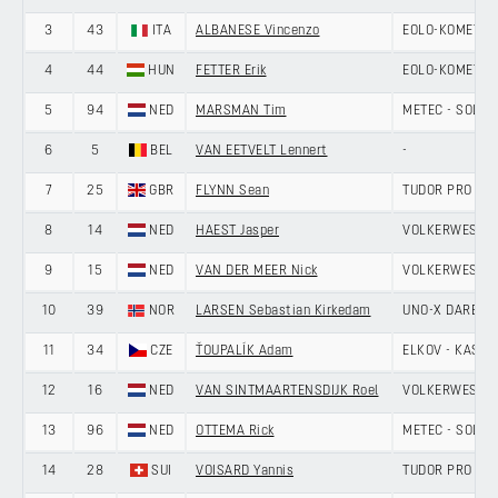
3
43
ITA
ALBANESE Vincenzo
EOLO-KOMETA 
4
44
HUN
FETTER Erik
EOLO-KOMETA 
5
94
NED
MARSMAN Tim
METEC - SOLA
6
5
BEL
VAN EETVELT Lennert
-
7
25
GBR
FLYNN Sean
TUDOR PRO CY
8
14
NED
HAEST Jasper
VOLKERWESSEL
9
15
NED
VAN DER MEER Nick
VOLKERWESSEL
10
39
NOR
LARSEN Sebastian Kirkedam
UNO-X DARE D
11
34
CZE
ŤOUPALÍK Adam
ELKOV - KASPE
12
16
NED
VAN SINTMAARTENSDIJK Roel
VOLKERWESSEL
13
96
NED
OTTEMA Rick
METEC - SOLA
14
28
SUI
VOISARD Yannis
TUDOR PRO CY