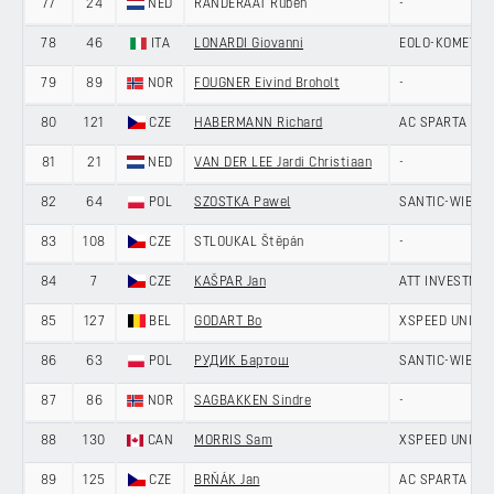
77
24
NED
RANDERAAT Ruben
-
78
46
ITA
LONARDI Giovanni
EOLO-KOMETA 
79
89
NOR
FOUGNER Eivind Broholt
-
80
121
CZE
HABERMANN Richard
AC SPARTA PR
81
21
NED
VAN DER LEE Jardi Christiaan
-
82
64
POL
SZOSTKA Pawel
SANTIC-WIBAT
83
108
CZE
STLOUKAL Štěpán
-
84
7
CZE
KAŠPAR Jan
ATT INVESTME
85
127
BEL
GODART Bo
XSPEED UNITE
86
63
POL
РУДИК Бартош
SANTIC-WIBAT
87
86
NOR
SAGBAKKEN Sindre
-
88
130
CAN
MORRIS Sam
XSPEED UNITE
89
125
CZE
BRŇÁK Jan
AC SPARTA PR