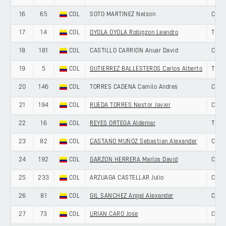
16
65
COL
SOTO MARTINEZ Nelson
COLO
17
14
COL
OYOLA OYOLA Robigzon Leandro
TEAM
18
181
COL
CASTILLO CARRION Anuar David
COLO
19
5
COL
GUTIERREZ BALLESTEROS Carlos Alberto
TEAM
20
146
COL
TORRES CADENA Camilo Andres
COLO
21
194
COL
RUEDA TORRES Nestor Javier
COLO
22
16
COL
REYES ORTEGA Aldemar
TEAM
23
82
COL
CASTAÑO MUÑOZ Sebastian Alexander
COLO
24
192
COL
GARZON HERRERA Marlos David
COLO
25
233
COL
ARZUAGA CASTELLAR Julio
COLO
26
81
COL
GIL SANCHEZ Angel Alexander
COLO
27
73
COL
URIAN CARO Jose
COLO