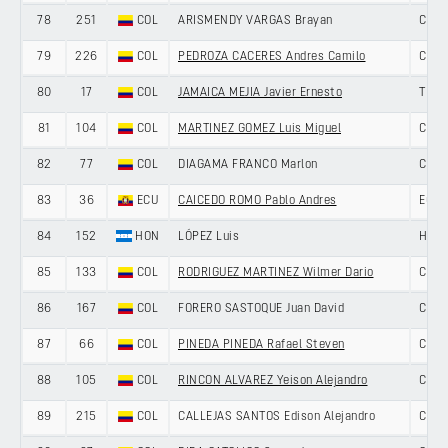
78
251
COL
ARISMENDY VARGAS Brayan
COLO
79
226
COL
PEDROZA CACERES Andres Camilo
COLO
80
17
COL
JAMAICA MEJIA Javier Ernesto
TEAM
81
104
COL
MARTINEZ GOMEZ Luis Miguel
COLO
82
77
COL
DIAGAMA FRANCO Marlon
COLO
83
36
ECU
CAICEDO ROMO Pablo Andres
ECU
84
152
HON
LÓPEZ Luis
HON
85
133
COL
RODRIGUEZ MARTINEZ Wilmer Dario
COLO
86
167
COL
FORERO SASTOQUE Juan David
COLO
87
66
COL
PINEDA PINEDA Rafael Steven
COLO
88
105
COL
RINCON ALVAREZ Yeison Alejandro
COLO
89
215
COL
CALLEJAS SANTOS Edison Alejandro
COLO