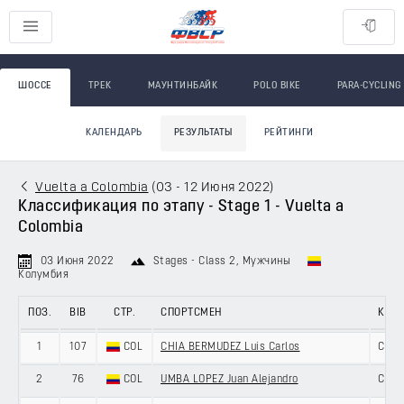
ШОССЕ
ТРЕК
МАУНТИНБАЙК
POLO BIKE
PARA-CYCLING
КАЛЕНДАРЬ
РЕЗУЛЬТАТЫ
РЕЙТИНГИ
Vuelta a Colombia
(
03 - 12 Июня 2022
)
Классификация по этапу - Stage 1 - Vuelta a
Colombia
03 Июня 2022
Stages - Class 2
, Мужчины
Колумбия
ПОЗ.
BIB
СТР.
СПОРТСМЕН
КОМ
1
107
COL
CHIA BERMUDEZ Luis Carlos
COLO
2
76
COL
UMBA LOPEZ Juan Alejandro
COLO