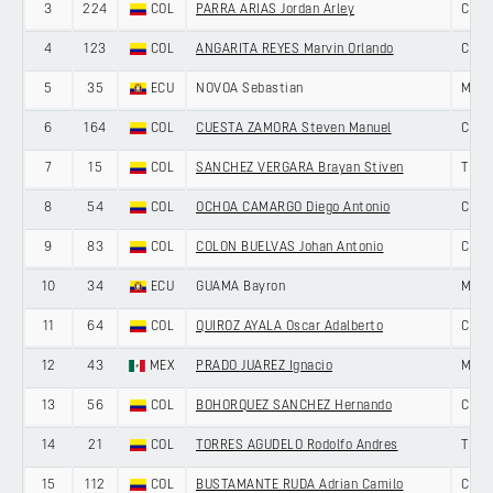
3
224
COL
PARRA ARIAS Jordan Arley
COLO
4
123
COL
ANGARITA REYES Marvin Orlando
COLO
5
35
ECU
NOVOA Sebastian
MOVI
6
164
COL
CUESTA ZAMORA Steven Manuel
COLO
7
15
COL
SANCHEZ VERGARA Brayan Stiven
TEAM
8
54
COL
OCHOA CAMARGO Diego Antonio
COLO
9
83
COL
COLON BUELVAS Johan Antonio
COLO
10
34
ECU
GUAMA Bayron
MOVI
11
64
COL
QUIROZ AYALA Oscar Adalberto
COLO
12
43
MEX
PRADO JUAREZ Ignacio
MEXI
13
56
COL
BOHORQUEZ SANCHEZ Hernando
COLO
14
21
COL
TORRES AGUDELO Rodolfo Andres
TEAM
15
112
COL
BUSTAMANTE RUDA Adrian Camilo
COLO