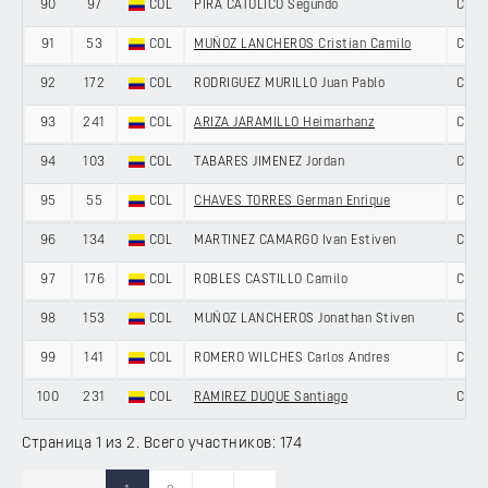
90
97
COL
PIRA CATOLICO Segundo
COLO
91
53
COL
MUÑOZ LANCHEROS Cristian Camilo
COLO
92
172
COL
RODRIGUEZ MURILLO Juan Pablo
COLO
93
241
COL
ARIZA JARAMILLO Heimarhanz
COLO
94
103
COL
TABARES JIMENEZ Jordan
COLO
95
55
COL
CHAVES TORRES German Enrique
COLO
96
134
COL
MARTINEZ CAMARGO Ivan Estiven
COLO
97
176
COL
ROBLES CASTILLO Camilo
COLO
98
153
COL
MUÑOZ LANCHEROS Jonathan Stiven
COLO
99
141
COL
ROMERO WILCHES Carlos Andres
COLO
100
231
COL
RAMIREZ DUQUE Santiago
COLO
Страница 1 из 2. Всего участников: 174