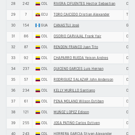
28
242
COL
RIVERA CIFUENTES Hector Sebastian
COLO
29
7
ECU
TORO CAICEDO Cristian Alexander
TEAM
30
154
GUA
CANASTUJ José
GUA
31
86
COL
OSORIO CARVAJAL Frank Yair
COLO
32
87
COL
RENDON FRANCO Juan Tito
COLO
33
92
COL
CHAPARRO RUEDA Yeison Andres
COLO
34
237
COL
QUICENO GARCES Luis Hernan
COLO
35
57
COL
RODRIGUEZ SALAZAR John Anderson
COLO
36
234
COL
KELLY MURILLO Santiago
COLO
37
61
COL
PENA MOLANO Wilson Estiben
COLO
38
121
COL
MUÑOZ LOPEZ Edison
COLO
39
255
COL
JOSA PATIÑO Carlos Estiven
COLO
40
243
COL
HERRERA GARCIA Stiven Alexander
COLO