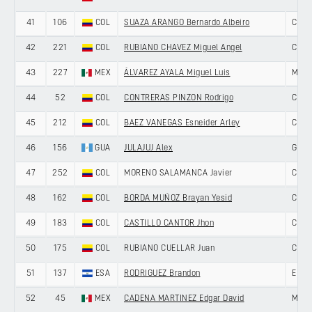
41
106
COL
SUAZA ARANGO Bernardo Albeiro
COLO
42
221
COL
RUBIANO CHAVEZ Miguel Angel
COLO
43
227
MEX
ÁLVAREZ AYALA Miguel Luis
MEXI
44
52
COL
CONTRERAS PINZON Rodrigo
COLO
45
212
COL
BAEZ VANEGAS Esneider Arley
COLO
46
156
GUA
JULAJUJ Alex
GUA
47
252
COL
MORENO SALAMANCA Javier
COLO
48
162
COL
BORDA MUÑOZ Brayan Yesid
COLO
49
183
COL
CASTILLO CANTOR Jhon
COLO
50
175
COL
RUBIANO CUELLAR Juan
COLO
51
137
ESA
RODRIGUEZ Brandon
EL S
52
45
MEX
CADENA MARTINEZ Edgar David
MEXI