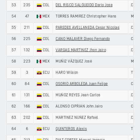
53
235
COL
DEL RISCO SALGUEIDO Dario Jose
COLO
54
47
MEX
TORRES RAMIREZ Christopher Hans
MEXI
55
211
COL
PAREDES AVELLANEDA Cesar Nicolas
COLO
56
225
COL
CANO MALAVER Diego Fernando
COLO
57
132
COL
VARGAS MARTINEZ Jhon Jairo
COLO
58
223
MEX
MUÑIZ VÁZQUEZ José
MEXI
59
3
ECU
HARO Wilson
TEAM
60
84
COL
OSORIO ARBOLEDA Juan Felipe
COLO
61
131
COL
MUÑOZ REYES Jean Carlos
COLO
62
166
COL
ALONSO CIPRIAN John Jairo
COLO
63
202
COL
MARTINEZ NUÑEZ Rafael
COLO
64
6
ECU
QUINTEROS Alexis
TEAM