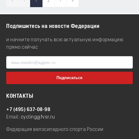
«
‹
1
2
›
»
Подпишитесь на новости Федерации
и начните получать всю актуальную информацию
прямо сейчас
КОНТАКТЫ
+7 (495) 637-08-98
Email:
cycling@fvsr.ru
Федерация велосипедного спорта России