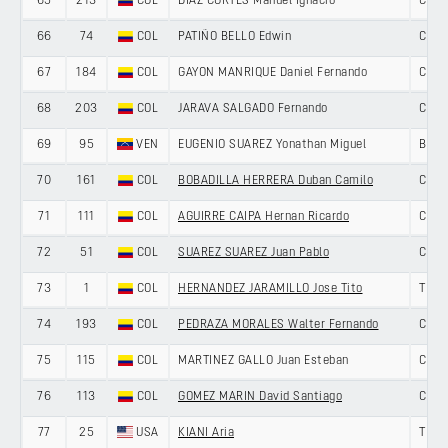
65
213
COL
DIAZ CORTES Manuel Ignacio
COLO
66
74
COL
PATIÑO BELLO Edwin
COLO
67
184
COL
GAYON MANRIQUE Daniel Fernando
COLO
68
203
COL
JARAVA SALGADO Fernando
COLO
69
95
VEN
EUGENIO SUAREZ Yonathan Miguel
BOLI
70
161
COL
BOBADILLA HERRERA Duban Camilo
COLO
71
111
COL
AGUIRRE CAIPA Hernan Ricardo
COLO
72
51
COL
SUAREZ SUAREZ Juan Pablo
COLO
73
1
COL
HERNANDEZ JARAMILLO Jose Tito
TEAM
74
193
COL
PEDRAZA MORALES Walter Fernando
COLO
75
115
COL
MARTINEZ GALLO Juan Esteban
COLO
76
113
COL
GOMEZ MARIN David Santiago
COLO
77
25
USA
KIANI Aria
TEAM