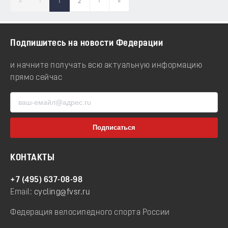
«
‹
1
2
›
»
Подпишитесь на новости Федерации
и начните получать всю актуальную информацию
прямо сейчас
КОНТАКТЫ
+7 (495) 637-08-98
Email:
cycling@fvsr.ru
Федерация велосипедного спорта России