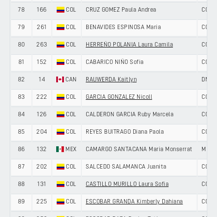
78
166
COL
CRUZ GOMEZ Paula Andrea
COLO
79
261
COL
BENAVIDES ESPINOSA Maria
COLO
80
263
COL
HERREÑO POLANIA Laura Camila
COLO
81
152
COL
CABARICO NIÑO Sofia
COLO
82
14
CAN
RAUWERDA Kaitlyn
DNA 
83
222
COL
GARCIA GONZALEZ Nicoll
COLO
84
126
COL
CALDERON GARCIA Ruby Marcela
COLO
85
204
COL
REYES BUITRAGO Diana Paola
COLO
86
132
MEX
CAMARGO SANTACANA Maria Monserrat
MEXI
87
202
COL
SALCEDO SALAMANCA Juanita
COLO
88
131
COL
CASTILLO MURILLO Laura Sofia
COLO
89
225
COL
ESCOBAR GRANDA Kimberly Dahiana
COLO