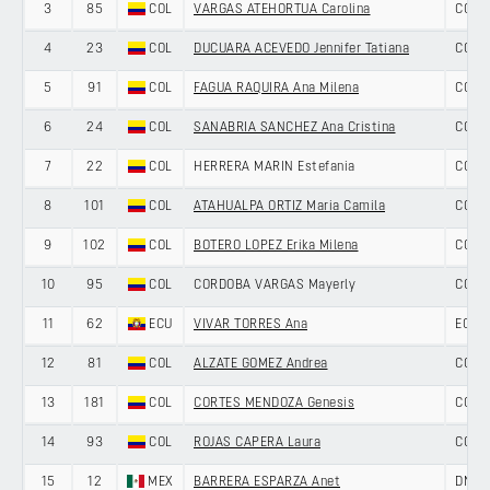
3
85
COL
VARGAS ATEHORTUA Carolina
COLO
4
23
COL
DUCUARA ACEVEDO Jennifer Tatiana
COLO
5
91
COL
FAGUA RAQUIRA Ana Milena
COLO
6
24
COL
SANABRIA SANCHEZ Ana Cristina
COLO
7
22
COL
HERRERA MARIN Estefania
COLO
8
101
COL
ATAHUALPA ORTIZ Maria Camila
COLO
9
102
COL
BOTERO LOPEZ Erika Milena
COLO
10
95
COL
CORDOBA VARGAS Mayerly
COLO
11
62
ECU
VIVAR TORRES Ana
ECUA
12
81
COL
ALZATE GOMEZ Andrea
COLO
13
181
COL
CORTES MENDOZA Genesis
COLO
14
93
COL
ROJAS CAPERA Laura
COLO
15
12
MEX
BARRERA ESPARZA Anet
DNA 