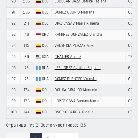
90
256
COL
ESCOBAR DAZA Denice Tatiana
COLO
91
235
COL
GOMEZ OSORIO Mariana
COLO
92
211
COL
DIAZ CASAS Maria Ximena
COLO
93
46
CRC
RAMIREZ GONZALEZ Diandra
COST
94
115
COL
VALENCIA PLAZAS Anyi
COLO
95
36
USA
CHALIER Annick
TEAM
96
73
GUA
LEE LOPEZ Cynthia Eugenia
GUAT
97
75
GUA
GOMEZ FUENTES Valeska
GUAT
98
174
COL
OCHOA GIRALDO Manuela
COLO
99
173
COL
LOPEZ OSSA Susana Maria
COLO
100
144
COL
OSORIO GARCIA Gicella
COLO
Страница 1 из 2. Всего участников: 136