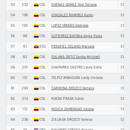
53
232
COL
DUEÑAS GOMEZ Yesi Tatiana
COLO
54
106
COL
GONZALEZ RAMIREZ Karen
COLO
55
105
COL
LOPEZ IRREÑO Gabriela
COLO
56
96
COL
GUTIERREZ BAYONA Angie Paola
COLO
57
61
ECU
PEÑAFIEL SOLANO Marcela
ECUA
58
82
COL
GULUMA ORTIZ Serika Mitchell
COLO
59
201
COL
CHAPARRO CASTRO Laura Sofia
COLO
60
151
COL
TELPIZ IMBACUAN Leidy Viviana
COLO
61
293
COL
CARMONA OROZCO Natalia
COLO
62
214
COL
RUEDA PRADA Sonia
COLO
63
112
COL
MOJICA ZAMBRANO Juliana
COLO
64
236
COL
ZULUAGA OROZCO Vanesa
COLO