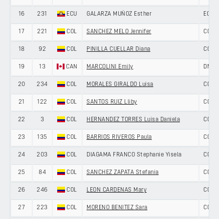
16
231
ECU
GALARZA MUÑOZ Esther
ECUA
17
221
COL
SANCHEZ MELO Jennifer
COLO
18
92
COL
PINILLA CUELLAR Diana
COLO
19
13
CAN
MARCOLINI Emily
DNA 
20
234
COL
MORALES GIRALDO Luisa
COLO
21
122
COL
SANTOS RUIZ Lliby
COLO
22
3
COL
HERNANDEZ TORRES Luisa Daniela
COLO
23
135
COL
BARRIOS RIVEROS Paula
COLO
24
203
COL
DIAGAMA FRANCO Stephanie Yisela
COLO
25
84
COL
SANCHEZ ZAPATA Stefania
COLO
26
246
COL
LEON CARDENAS Mary
COLO
27
223
COL
MORENO BENITEZ Sara
COLO