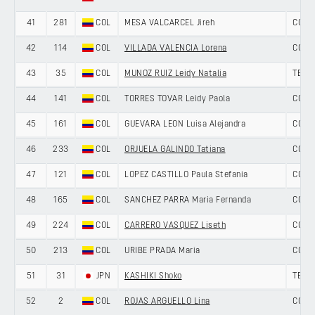
41
281
COL
MESA VALCARCEL Jireh
COLO
42
114
COL
VILLADA VALENCIA Lorena
COLO
43
35
COL
MUNOZ RUIZ Leidy Natalia
TEAM
44
141
COL
TORRES TOVAR Leidy Paola
COLO
45
161
COL
GUEVARA LEON Luisa Alejandra
COLO
46
233
COL
ORJUELA GALINDO Tatiana
COLO
47
121
COL
LOPEZ CASTILLO Paula Stefania
COLO
48
165
COL
SANCHEZ PARRA Maria Fernanda
COLO
49
224
COL
CARRERO VASQUEZ Liseth
COLO
50
213
COL
URIBE PRADA Maria
COLO
51
31
JPN
KASHIKI Shoko
TEAM
52
2
COL
ROJAS ARGUELLO Lina
COLO