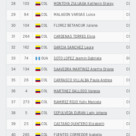
28
103
COL
MONTOYA ZULUAGA Katherin Steisy
COLO
29
94
COL
MALAGON VARGAS Luisa
COLO
30
104
COL
FLOREZ BETANCUR Juliana
COLO
31
264
COL
CARDENAS TORRES Elvia
COLO
32
162
COL
GARCIA SANCHEZ Laura
COLO
33
74
GUA
SOTO LOPEZ Jasmin Gabriela
GUAT
34
134
COL
SAAVEDRA MARTINEZ Anette Oriana
COLO
35
26
COL
CARRASCO VILLALBA Paula Andrea
COLO
36
4
COL
MARTINEZ GALLEGO Vanesa
COLO
37
273
COL
RAMIREZ ROJO Yully Marcela
COLO
38
5
COL
SEPULVEDA DURAN Lady Johana
COLO
39
25
COL
CASTAÑO QUINTERO Elizabeth
COLO
40
265
COL
FUENTES CORREDOR Isabella
COLO