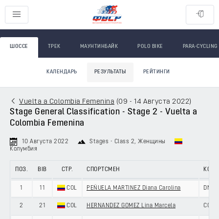
ШОССЕ
ТРЕК
МАУНТИНБАЙК
POLO BIKE
PARA-CYCLING
КАЛЕНДАРЬ
РЕЗУЛЬТАТЫ
РЕЙТИНГИ
Vuelta a Colombia Femenina
(
09 - 14 Августа 2022
)
Stage General Classification - Stage 2 - Vuelta a
Colombia Femenina
10 Августа 2022
Stages - Class 2
, Женщины
Колумбия
ПОЗ.
BIB
СТР.
СПОРТСМЕН
КОМ
1
11
COL
PEÑUELA MARTINEZ Diana Carolina
DNA 
2
21
COL
HERNANDEZ GOMEZ Lina Marcela
COLO