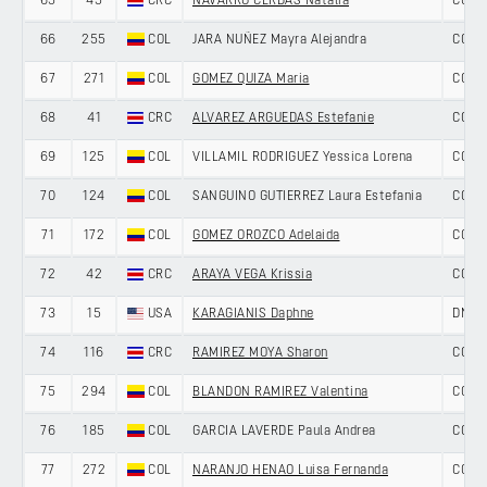
65
45
CRC
NAVARRO CERDAS Natalia
COST
66
255
COL
JARA NUÑEZ Mayra Alejandra
COLO
67
271
COL
GOMEZ QUIZA Maria
COLO
68
41
CRC
ALVAREZ ARGUEDAS Estefanie
COST
69
125
COL
VILLAMIL RODRIGUEZ Yessica Lorena
COLO
70
124
COL
SANGUINO GUTIERREZ Laura Estefania
COLO
71
172
COL
GOMEZ OROZCO Adelaida
COLO
72
42
CRC
ARAYA VEGA Krissia
COST
73
15
USA
KARAGIANIS Daphne
DNA 
74
116
CRC
RAMIREZ MOYA Sharon
COST
75
294
COL
BLANDON RAMIREZ Valentina
COLO
76
185
COL
GARCIA LAVERDE Paula Andrea
COLO
77
272
COL
NARANJO HENAO Luisa Fernanda
COLO