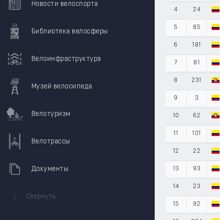
Новости велоспорта
4
24
5
85
Библиотека велосферы
6
181
Велоинфраструктура
7
81
8
231
Музей велосипеда
9
3
Велотуризм
10
62
11
101
Велотрассы
12
22
Документы
13
93
14
23
Свернуть
15
92