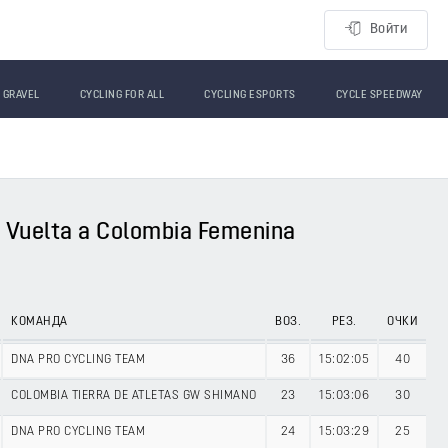
Войти
GRAVEL
CYCLING FOR ALL
CYCLING ESPORTS
CYCLE SPEEDWAY
Vuelta a Colombia Femenina
КОМАНДА
ВОЗ.
РЕЗ.
ОЧКИ
DNA PRO CYCLING TEAM
36
15:02:05
40
COLOMBIA TIERRA DE ATLETAS GW SHIMANO
23
15:03:06
30
DNA PRO CYCLING TEAM
24
15:03:29
25