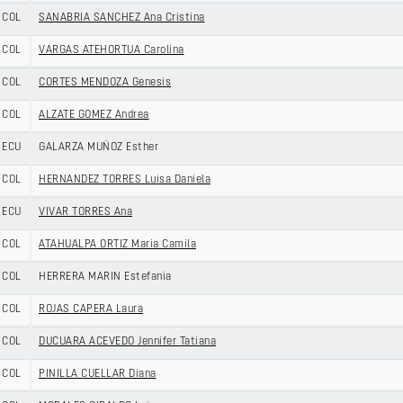
COL
SANABRIA SANCHEZ Ana Cristina
COL
VARGAS ATEHORTUA Carolina
COL
CORTES MENDOZA Genesis
COL
ALZATE GOMEZ Andrea
ECU
GALARZA MUÑOZ Esther
COL
HERNANDEZ TORRES Luisa Daniela
ECU
VIVAR TORRES Ana
COL
ATAHUALPA ORTIZ Maria Camila
COL
HERRERA MARIN Estefania
COL
ROJAS CAPERA Laura
COL
DUCUARA ACEVEDO Jennifer Tatiana
COL
PINILLA CUELLAR Diana