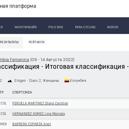
вная платформа
ЕК
МАУНТИНБАЙК
POLO BIKE
PARA-CYCLING
INDOOR
РЕЗУЛЬТАТЫ
РЕЙТИНГИ
ombia Femenina
(
09 - 14 Августа 2022
)
ссификация - Итоговая классификация - 
22
Stages - Class 2
, Женщины
Колумбия
ТР.
СПОРТСМЕН
COL
PEÑUELA MARTINEZ Diana Carolina
COL
HERNANDEZ GOMEZ Lina Marcela
MEX
BARRERA ESPARZA Anet