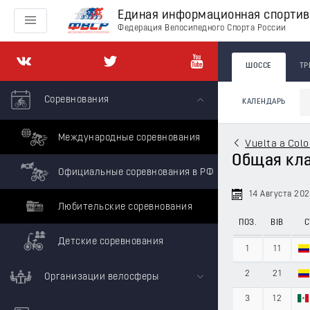
Единая информационная спорти
Федерация Велосипедного Спорта России
ШОССЕ
ТР
Соревнования
КАЛЕНДАРЬ
Международные соревнования
Vuelta a Col
Общая кла
Официальные соревнования в РФ
14 Августа 20
Любительские соревнования
ПОЗ.
BIB
С
Детские соревнования
1
11
2
21
Организации велосферы
3
12