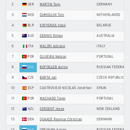
2
GER
MARTIN Tony
GERMANY
3
NED
DUMOULIN Tom
NETHERLANDS
4
BLR
KIRYIENKA Vasil
BELARUS
5
AUS
DENNIS Rohan
AUSTRALIA
6
ITA
MALORI Adriano
ITALY
7
POR
OLIVEIRA Nelson
PORTUGAL
8
RUS
ВОРОБЬЕВ Антон
RUSSIAN FEDERATIO
9
CZE
BÁRTA Jan
CZECH REPUBLIC
10
ESP
CASTROVIEJO NICOLAS Jonathan
SPAIN
11
POR
MACHADO Tiago
PORTUGAL
12
NZL
SERGENT Jesse
NEW ZEALAND
13
DEN
QUAADE Rasmus Christian
DENMARK