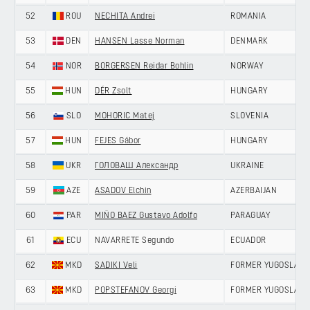
52
ROU
NECHITA Andrei
ROMANIA
53
DEN
HANSEN Lasse Norman
DENMARK
54
NOR
BORGERSEN Reidar Bohlin
NORWAY
55
HUN
DÉR Zsolt
HUNGARY
56
SLO
MOHORIC Matej
SLOVENIA
57
HUN
FEJES Gábor
HUNGARY
58
UKR
ГОЛОВАШ Александр
UKRAINE
59
AZE
ASADOV Elchin
AZERBAIJAN
60
PAR
MIÑO BAEZ Gustavo Adolfo
PARAGUAY
61
ECU
NAVARRETE Segundo
ECUADOR
62
MKD
SADIKI Veli
FORMER YUGOSLAV R
63
MKD
POPSTEFANOV Georgi
FORMER YUGOSLAV R