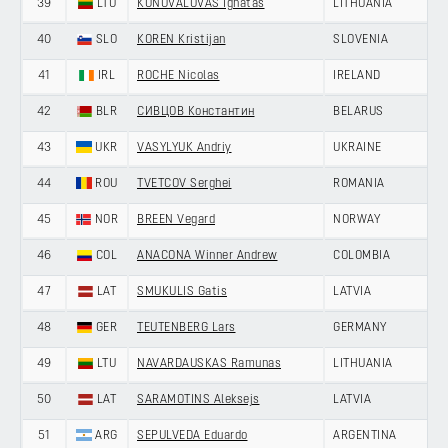
39
LTU
KONOVALOVAS Ignatas
LITHUANIA
40
SLO
KOREN Kristijan
SLOVENIA
41
IRL
ROCHE Nicolas
IRELAND
42
BLR
СИВЦОВ Константин
BELARUS
43
UKR
VASYLYUK Andriy
UKRAINE
44
ROU
TVETCOV Serghei
ROMANIA
45
NOR
BREEN Vegard
NORWAY
46
COL
ANACONA Winner Andrew
COLOMBIA
47
LAT
SMUKULIS Gatis
LATVIA
48
GER
TEUTENBERG Lars
GERMANY
49
LTU
NAVARDAUSKAS Ramunas
LITHUANIA
50
LAT
SARAMOTINS Aleksejs
LATVIA
51
ARG
SEPULVEDA Eduardo
ARGENTINA