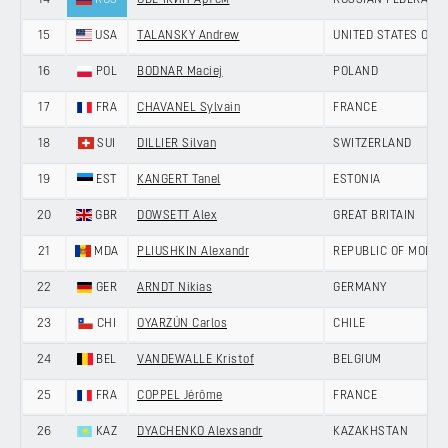
14
RUS
ОВЕЧКИН Артем
RUSSIAN FEDERATIO
15
USA
TALANSKY Andrew
UNITED STATES OF 
16
POL
BODNAR Maciej
POLAND
17
FRA
CHAVANEL Sylvain
FRANCE
18
SUI
DILLIER Silvan
SWITZERLAND
19
EST
KANGERT Tanel
ESTONIA
20
GBR
DOWSETT Alex
GREAT BRITAIN
21
MDA
PLIUSHKIN Alexandr
REPUBLIC OF MOLDO
22
GER
ARNDT Nikias
GERMANY
23
CHI
OYARZÚN Carlos
CHILE
24
BEL
VANDEWALLE Kristof
BELGIUM
25
FRA
COPPEL Jérôme
FRANCE
26
KAZ
DYACHENKO Alexsandr
KAZAKHSTAN