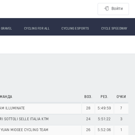
Войти
GRAVEL
CYCLING FOR ALL
CYCLING ESPORTS
CYCLE SPEEDWAY
ОМАНДА
ВОЗ.
РЕЗ.
ОЧКИ
AM ILLUMINATE
28
5:49:59
7
RI SOTTOLI SELLE ITALIA KTM
24
5:51:22
3
IYUAN MIOGEE CYCLING TEAM
26
5:52:06
1