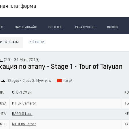
вная платформа
ЕК
МАУНТИНБАЙК
POLO BIKE
PARA-CYCLING
INDOOR
РЕЗУЛЬТАТЫ
РЕЙТИНГИ
an
(
26 - 31 Мая 2019
)
ция по этапу - Stage 1 - Tour of Taiyuan
Stages - Class 2
, Мужчины
Китай
ТР.
СПОРТСМЕН
К
USA
PIPER Cameron
TE
ITA
RAGGIO Luca
NE
NED
MEIJERS Jeroen
TA