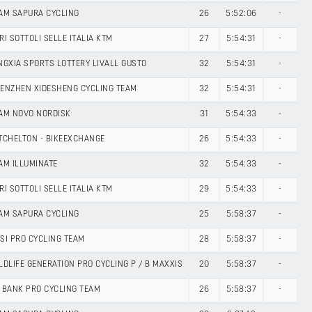
AM SAPURA CYCLING
26
5:52:06
-
RI SOTTOLI SELLE ITALIA KTM
27
5:54:31
-
NGXIA SPORTS LOTTERY LIVALL GUSTO
32
5:54:31
-
ENZHEN XIDESHENG CYCLING TEAM
32
5:54:31
-
AM NOVO NORDISK
31
5:54:33
-
TCHELTON - BIKEEXCHANGE
26
5:54:33
-
AM ILLUMINATE
32
5:54:33
-
RI SOTTOLI SELLE ITALIA KTM
29
5:54:33
-
AM SAPURA CYCLING
25
5:58:37
-
SI PRO CYCLING TEAM
28
5:58:37
-
LDLIFE GENERATION PRO CYCLING P / B MAXXIS
20
5:58:37
-
 BANK PRO CYCLING TEAM
26
5:58:37
-