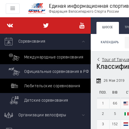
Единая информационная спорти
Федерация Велосипедного Спорта России
ШОССЕ
ТР
Соревнования
КАЛЕНДАРЬ
Международные соревнования
Tour of Taiyu
Классифика
Официальные соревнования в РФ
26 Мая 2019
Любительские соревнования
ПОЗ.
BIB
С
Детские соревнования
1
66
2
5
Организации велосферы
3
152