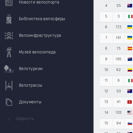
Новости велоспорта
4
35
5
3
Библиотека велосферы
6
172
Велоинфраструктура
7
161
8
15
Музей велосипеда
9
185
Велотуризм
10
62
11
6
Велотрассы
12
33
Документы
13
41
14
103
Свернуть
15
94