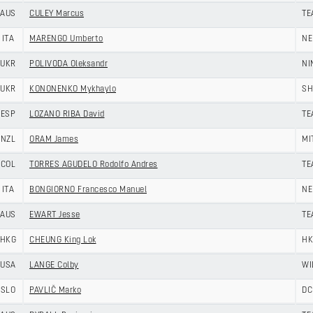
AUS
CULEY Marcus
TE
ITA
MARENGO Umberto
NE
UKR
POLIVODA Oleksandr
NI
UKR
KONONENKO Mykhaylo
SH
ESP
LOZANO RIBA David
TE
NZL
ORAM James
MI
COL
TORRES AGUDELO Rodolfo Andres
TE
ITA
BONGIORNO Francesco Manuel
NE
AUS
EWART Jesse
TE
HKG
CHEUNG King Lok
HK
USA
LANGE Colby
WI
SLO
PAVLIČ Marko
DC