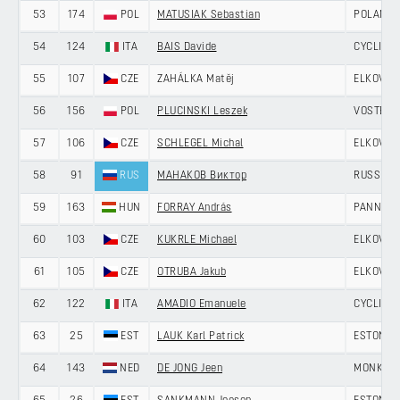
53
174
POL
MATUSIAK Sebastian
POLAND
54
124
ITA
BAIS Davide
CYCLING 
55
107
CZE
ZAHÁLKA Matěj
ELKOV -
56
156
POL
PLUCINSKI Leszek
VOSTER 
57
106
CZE
SCHLEGEL Michal
ELKOV -
58
91
RUS
МАНАКОВ Виктор
RUSSIAN
59
163
HUN
FORRAY András
PANNON 
60
103
CZE
KUKRLE Michael
ELKOV -
61
105
CZE
OTRUBA Jakub
ELKOV -
62
122
ITA
AMADIO Emanuele
CYCLING 
63
25
EST
LAUK Karl Patrick
ESTONIA
64
143
NED
DE JONG Jeen
MONKEY 