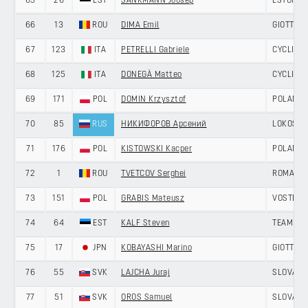
65
26
EST
SANKMANN Joosep
ESTONIA
66
13
ROU
DIMA Emil
GIOTTI V
67
123
ITA
PETRELLI Gabriele
CYCLING 
68
125
ITA
DONEGÀ Matteo
CYCLING 
69
171
POL
DOMIN Krzysztof
POLAND
70
85
RUS
НИКИФОРОВ Арсений
LOKOSPH
71
176
POL
KISTOWSKI Kacper
POLAND
72
1
ROU
TVETCOV Serghei
ROMANIA
73
151
POL
GRABIS Mateusz
VOSTER 
74
64
EST
KALF Steven
TEAM IL
75
17
JPN
KOBAYASHI Marino
GIOTTI V
76
55
SVK
LAJCHA Juraj
SLOVAKI
77
51
SVK
OROS Samuel
SLOVAKI