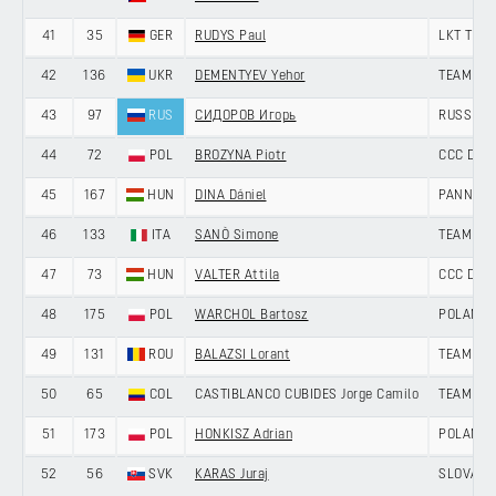
41
35
GER
RUDYS Paul
LKT TEA
42
136
UKR
DEMENTYEV Yehor
TEAM NO
43
97
RUS
СИДОРОВ Игорь
RUSSIAN
44
72
POL
BROZYNA Piotr
CCC DEV
45
167
HUN
DINA Dániel
PANNON 
46
133
ITA
SANÒ Simone
TEAM NO
47
73
HUN
VALTER Attila
CCC DEV
48
175
POL
WARCHOL Bartosz
POLAND
49
131
ROU
BALAZSI Lorant
TEAM NO
50
65
COL
CASTIBLANCO CUBIDES Jorge Camilo
TEAM IL
51
173
POL
HONKISZ Adrian
POLAND
52
56
SVK
KARAS Juraj
SLOVAKI