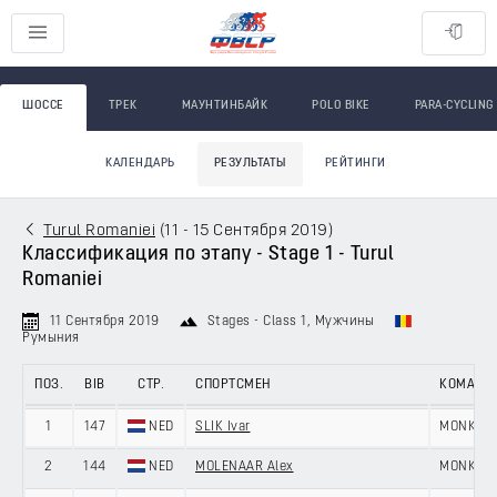
ШОССЕ
ТРЕК
МАУНТИНБАЙК
POLO BIKE
PARA-CYCLING
КАЛЕНДАРЬ
РЕЗУЛЬТАТЫ
РЕЙТИНГИ
Turul Romaniei
(
11 - 15 Сентября 2019
)
Классификация по этапу - Stage 1 - Turul
Romaniei
11 Сентября 2019
Stages - Class 1
, Мужчины
Румыния
ПОЗ.
BIB
СТР.
СПОРТСМЕН
КОМАНД
1
147
NED
SLIK Ivar
MONKEY 
2
144
NED
MOLENAAR Alex
MONKEY 