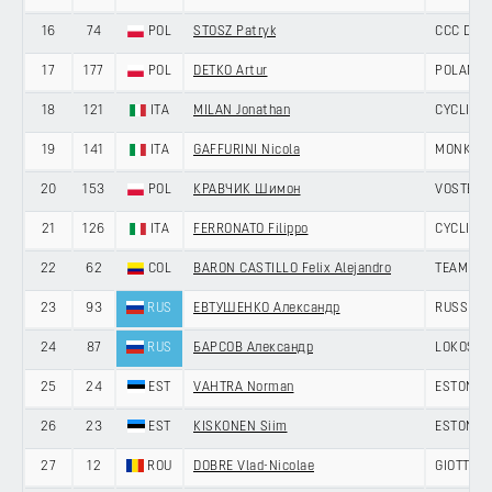
16
74
POL
STOSZ Patryk
CCC DEV
17
177
POL
DETKO Artur
POLAND
18
121
ITA
MILAN Jonathan
CYCLING 
19
141
ITA
GAFFURINI Nicola
MONKEY 
20
153
POL
КРАВЧИК Шимон
VOSTER 
21
126
ITA
FERRONATO Filippo
CYCLING 
22
62
COL
BARON CASTILLO Felix Alejandro
TEAM IL
23
93
RUS
ЕВТУШЕНКО Александр
RUSSIAN
24
87
RUS
БАРСОВ Александр
LOKOSPH
25
24
EST
VAHTRA Norman
ESTONIA
26
23
EST
KISKONEN Siim
ESTONIA
27
12
ROU
DOBRE Vlad-Nicolae
GIOTTI V