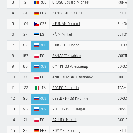
3
2
ROU
GROSU Eduard-Michael
ROMANIA
4
31
GER
BANUSCH Richard
LKT TEA
5
104
CZE
NEUMAN Dominik
ELKOV -
6
27
EST
RÄIM Mihkel
ESTONIA
7
82
RUS
НОВИКОВ Савва
LOKOSPH
8
157
POL
BANASZEK Adrian
VOSTER 
9
83
RUS
СМИРНОВ Александр
LOKOSPH
10
77
POL
ANIOLKOWSKI Stanislaw
CCC DEV
11
132
ITA
BOBBO Riccardo
TEAM NO
12
86
RUS
СВЕШНИКОВ Кирилл
LOKOSPH
13
96
RUS
ROSTOVTSEV Sergei
RUSSIAN
14
71
POL
PALUTA Michal
CCC DEV
15
32
GER
BOMMEL Henning
LKT TEA