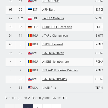
90
54
SVK
NÔTA ŠTefan
SLOVAKI
91
22
EST
ÄRM Rait
ESTONIA
92
152
POL
TACIAK Mateusz
VOSTER 
93
36
GER
SCHMIEDEL Sebastian
LKT TEA
94
14
ROU
JITARU Ciprian Ioan
GIOTTI V
95
5
ROU
BARBU Leonard
ROMANIA
96
52
SVK
GAVENDA Martin
SLOVAKI
-
4
ROU
ANDREI Ionut-Andrei
ROMANIA
-
7
ROU
PETRACHE Marius-Cristian
ROMANIA
-
53
SVK
GAVENDA Miroslav
SLOVAKI
-
66
USA
KIANI Aria
TEAM IL
Страница 1 из 2. Всего участников: 101