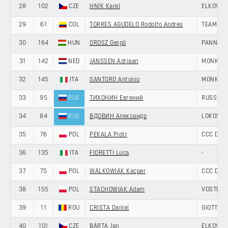
28
102
CZE
HNÍK Karel
ELKOV -
29
61
COL
TORRES AGUDELO Rodolfo Andres
TEAM IL
30
164
HUN
OROSZ Gergő
PANNON 
31
142
NED
JANSSEN Adriaan
MONKEY 
32
145
ITA
SANTORO Antonio
MONKEY 
33
95
RUS
ТИХОНИН Евгений
RUSSIAN
34
84
RUS
ВДОВИН Александр
LOKOSPH
35
76
POL
PEKALA Piotr
CCC DEV
36
135
ITA
FIORETTI Luca
-
37
75
POL
WALKOWIAK Kacper
CCC DEV
38
155
POL
STACHOWIAK Adam
VOSTER 
39
11
ROU
CRISTA Daniel
GIOTTI V
40
101
CZE
BÁRTA Jan
ELKOV -