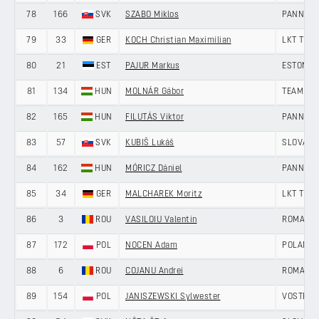
78
166
SVK
SZABO Miklos
PANNON 
79
33
GER
KOCH Christian Maximilian
LKT TEA
80
21
EST
PAJUR Markus
ESTONIA
81
134
HUN
MOLNÁR Gábor
TEAM NO
82
165
HUN
FILUTÁS Viktor
PANNON 
83
57
SVK
KUBIŠ Lukáš
SLOVAKI
84
162
HUN
MÓRICZ Dániel
PANNON 
85
34
GER
MALCHAREK Moritz
LKT TEA
86
3
ROU
VASILOIU Valentin
ROMANIA
87
172
POL
NOCEN Adam
POLAND
88
6
ROU
COJANU Andrei
ROMANIA
89
154
POL
JANISZEWSKI Sylwester
VOSTER 