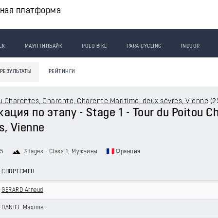
вная платформа
ЕК
МАУНТИНБАЙК
POLO BIKE
PARA-CYCLING
INDOOR
РЕЗУЛЬТАТЫ
РЕЙТИНГИ
u Charentes, Charente, Charente Maritime, deux sèvres, Vienne
(
2
ция по этапу - Stage 1 - Tour du Poitou Ch
s, Vienne
15
Stages - Class 1
, Мужчины
Франция
СПОРТСМЕН
GERARD Arnaud
DANIEL Maxime