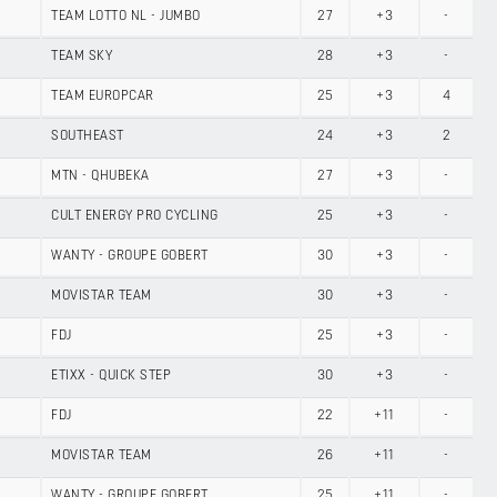
TEAM LOTTO NL - JUMBO
27
+3
-
TEAM SKY
28
+3
-
TEAM EUROPCAR
25
+3
4
SOUTHEAST
24
+3
2
MTN - QHUBEKA
27
+3
-
CULT ENERGY PRO CYCLING
25
+3
-
WANTY - GROUPE GOBERT
30
+3
-
MOVISTAR TEAM
30
+3
-
FDJ
25
+3
-
ETIXX - QUICK STEP
30
+3
-
FDJ
22
+11
-
MOVISTAR TEAM
26
+11
-
WANTY - GROUPE GOBERT
25
+11
-