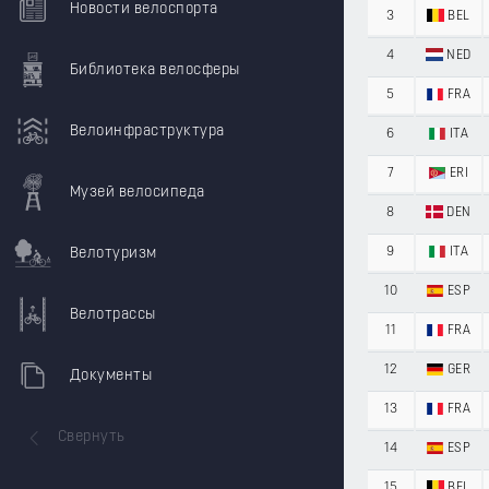
Новости велоспорта
3
BEL
4
NED
Библиотека велосферы
5
FRA
Велоинфраструктура
6
ITA
7
ERI
Музей велосипеда
8
DEN
Велотуризм
9
ITA
10
ESP
Велотрассы
11
FRA
12
GER
Документы
13
FRA
Свернуть
14
ESP
15
BEL