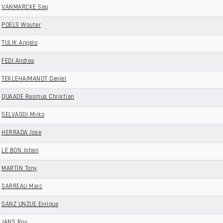
VANMARCKE Sep
POELS Wouter
TULIK Angelo
FEDI Andrea
TEKLEHAIMANOT Daniel
QUAADE Rasmus Christian
SELVAGGI Mirko
HERRADA Jose
LE BON Johan
MARTIN Tony
SARREAU Marc
SANZ UNZUE Enrique
JANS Roy