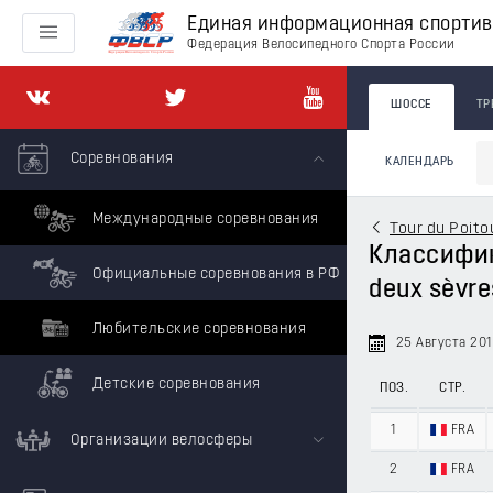
Единая информационная спорти
Федерация Велосипедного Спорта России
ШОССЕ
ТР
Соревнования
КАЛЕНДАРЬ
Международные соревнования
Tour du Poito
Классифика
Официальные соревнования в РФ
deux sèvre
Любительские соревнования
25 Августа 20
Детские соревнования
ПОЗ.
СТР.
1
FRA
Организации велосферы
2
FRA