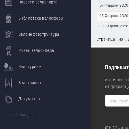
Новости велоспорта
07 Февраля 2020
06 Февраля 2020
Библиотека велосферы
05 Февраля 2020
Велоинфраструктура
Страница 1 из 1.
Музей велосипеда
Велотуризм
Подпишит
и начните
Велотрассы
информаци
Документы
Свернуть
ФВСР явля