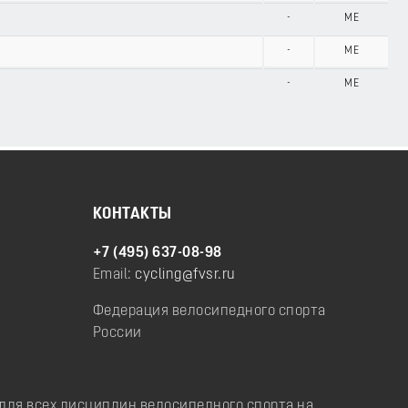
-
ME
-
ME
-
ME
КОНТАКТЫ
+7 (495) 637-08-98
Email:
cycling@fvsr.ru
Федерация велосипедного спорта
России
ля всех дисциплин велосипедного спорта на