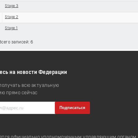
Stage 3
Stage 2
Stage 1
 Всего записей: 6
есь на новости Федерации
 получать всю актуальную
ю прямо сейчас
ется официально уполномоченным управляющим органом д