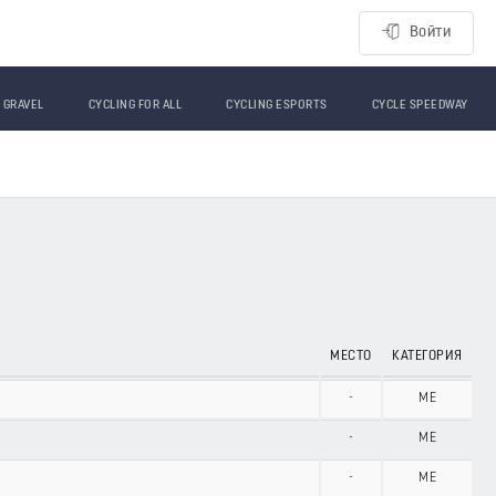
Войти
GRAVEL
CYCLING FOR ALL
CYCLING ESPORTS
CYCLE SPEEDWAY
МЕСТО
КАТЕГОРИЯ
-
ME
-
ME
-
ME