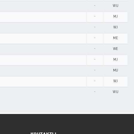
-
WU
-
MJ
-
WJ
-
ME
-
WE
-
MJ
-
MU
-
WJ
-
WU