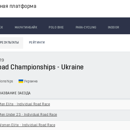
вная платформа
ЕК
МАУНТИНБАЙК
POLO BIKE
PARA-CYCLING
INDOOR
РЕЗУЛЬТАТЫ
РЕЙТИНГИ
19
oad Championships - Ukraine
ionships
Украина
НАЗВАНИЕ ЗАЕЗДА
Men Elite - Individual Road Race
Men Under 23 - Individual Road Race
Women Elite - Individual Road Race