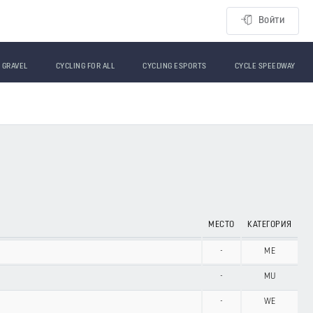
Войти
GRAVEL
CYCLING FOR ALL
CYCLING ESPORTS
CYCLE SPEEDWAY
МЕСТО
КАТЕГОРИЯ
-
ME
-
MU
-
WE