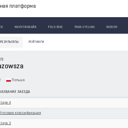
вная платформа
ЕК
МАУНТИНБАЙК
POLO BIKE
PARA-CYCLING
INDOOR
РЕЗУЛЬТАТЫ
РЕЙТИНГИ
19
azowsza
 2
Польша
НАЗВАНИЕ ЗАЕЗДА
Stage 4
Итоговая классификация
Stage 3