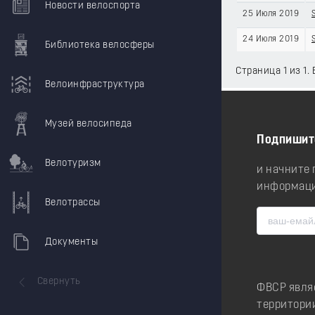
Новости велоспорта
25 Июля 2019
24 Июля 2019
Библиотека велосферы
Страница 1 из 1.
Велоинфраструктура
Музей велосипеда
Подпишит
Велотуризм
и начните
информаци
Велотрассы
Документы
Свернуть
ФВСР явля
территори