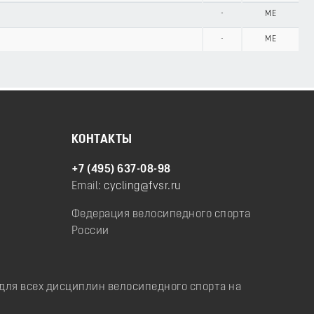
-
ME
-
ME
КОНТАКТЫ
+7 (495) 637-08-98
Email:
cycling@fvsr.ru
Федерация велосипедного спорта
России
ля всех дисциплин велосипедного спорта на