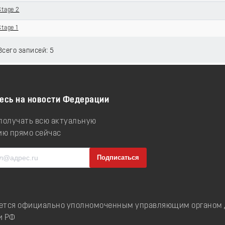
Stage 2
Stage 1
 Всего записей: 5
есь на новости Федерации
 получать всю актуальную
ю прямо сейчас
ется официально уполномоченным управляющим органом д
и РФ