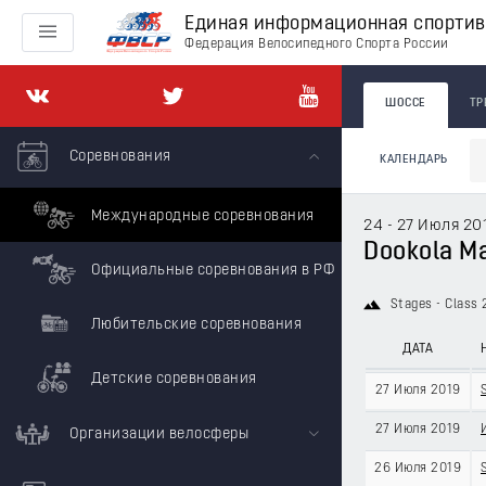
Единая информационная спорти
Федерация Велосипедного Спорта России
ШОССЕ
ТР
Соревнования
КАЛЕНДАРЬ
Международные соревнования
24 - 27 Июля 20
Dookola M
Официальные соревнования в РФ
Stages - Class
Любительские соревнования
ДАТА
Детские соревнования
27 Июля 2019
27 Июля 2019
Организации велосферы
26 Июля 2019