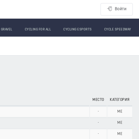
Войти
GRAVEL
CYCLING FOR ALL
CYCLING ESPORTS
CYCLE SPEEDWAY
МЕСТО
КАТЕГОРИЯ
-
ME
-
ME
-
ME