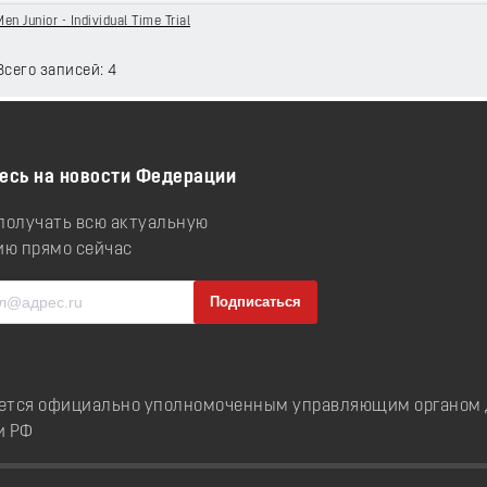
Men Junior - Individual Time Trial
 Всего записей: 4
есь на новости Федерации
 получать всю актуальную
ю прямо сейчас
ется официально уполномоченным управляющим органом д
и РФ