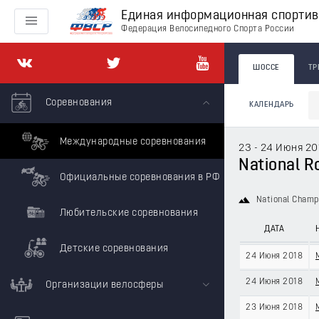
Единая информационная спорти
Федерация Велосипедного Спорта России
ШОССЕ
ТР
Соревнования
КАЛЕНДАРЬ
Международные соревнования
23 - 24 Июня 20
National R
Официальные соревнования в РФ
National Champ
Любительские соревнования
ДАТА
Детские соревнования
24 Июня 2018
24 Июня 2018
Организации велосферы
23 Июня 2018