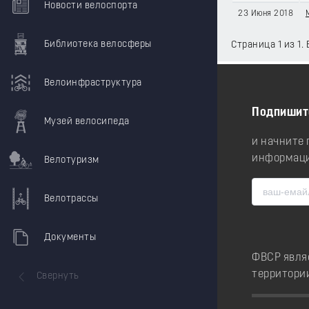
Новости велоспорта
23 Июня 2018
Библиотека велосферы
Страница 1 из 1.
Велоинфраструктура
Подпишит
Музей велосипеда
и начните
информаци
Велотуризм
Велотрассы
Документы
ФВСР явля
территори
Свернуть