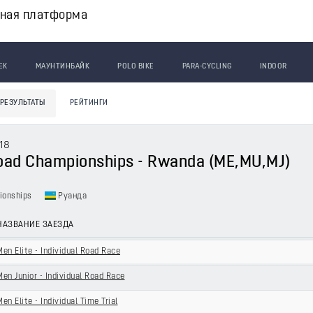
вная платформа
ЕК
МАУНТИНБАЙК
POLO BIKE
PARA-CYCLING
INDOOR
РЕЗУЛЬТАТЫ
РЕЙТИНГИ
18
oad Championships - Rwanda (ME,MU,MJ)
ionships
Руанда
НАЗВАНИЕ ЗАЕЗДА
Men Elite - Individual Road Race
Men Junior - Individual Road Race
Men Elite - Individual Time Trial