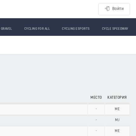
Войти
GRAVEL
CYCLING FOR ALL
CYCLING ESPORTS
CYCLE SPEEDWAY
МЕСТО
КАТЕГОРИЯ
-
ME
-
MJ
-
ME